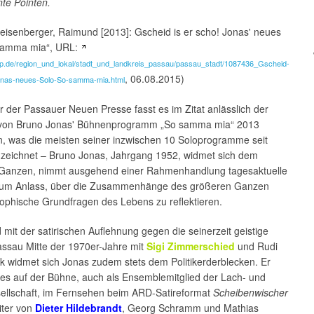
ante Pointen.
eisenberger, Raimund [2013]: Gscheid is er scho! Jonas' neues
samma mia“, URL:
np.de/region_und_lokal/stadt_und_landkreis_passau/passau_stadt/1087436_Gscheid-
, 06.08.2015)
onas-neues-Solo-So-samma-mia.html
er der Passauer Neuen Presse fasst es im Zitat anlässlich der
von Bruno Jonas' Bühnenprogramm „So samma mia“ 2013
 was die meisten seiner inzwischen 10 Soloprogramme seit
zeichnet – Bruno Jonas, Jahrgang 1952, widmet sich dem
Ganzen, nimmt ausgehend einer Rahmenhandlung tagesaktuelle
um Anlass, über die Zusammenhänge des größeren Ganzen
sophische Grundfragen des Lebens zu reflektieren.
mit der satirischen Auflehnung gegen die seinerzeit geistige
assau Mitte der 1970er-Jahre mit
Sigi Zimmerschied
und Rudi
k widmet sich Jonas zudem stets dem Politikerderblecken. Er
dies auf der Bühne, auch als Ensemblemitglied der Lach- und
ellschaft, im Fernsehen beim ARD-Satireformat
Scheibenwischer
eiter von
Dieter Hildebrandt
, Georg Schramm und Mathias