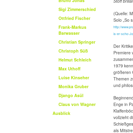
Bruno Jonas
Stoff brill
Sigi Zimmerschied
(Quelle: M
Ottfried Fischer
Solo „So 
Frank-Markus
http://www.p
Barwasser
is-er-scho-J
Christian Springer
Der Kritik
Christoph Süß
Premiere 
zusammen,
Helmut Schleich
1979 kenn
Max Uthoff
größeren 
Luise Kinseher
Themen z
und philo
Monika Gruber
Django Asül
Beginnend 
Enge in P
Claus von Wagner
Klaffenböc
Ausblick
vollzieht 
Schießges
als Mitstr