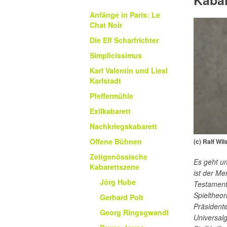
Kabar
Anfänge in Paris: Le
Chat Noir
Die Elf Scharfrichter
Simplicissimus
Karl Valentin und Liesl
Karlstadt
Pfeffermühle
Exilkabarett
Nachkriegskabarett
Offene Bühnen
(c) Ralf Wi
Zeitgenössische
Es geht um
Kabarettszene
ist der M
Jörg Hube
Testament 
Spieltheor
Gerhard Polt
Präsidente
Georg Ringsgwandl
Universal