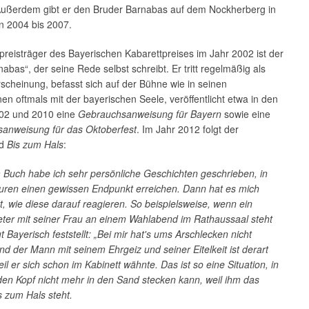
 Außerdem gibt er den Bruder Barnabas auf dem Nockherberg in
n 2004 bis 2007.
reisträger des Bayerischen Kabarettpreises im Jahr 2002 ist der
nabas“, der seine Rede selbst schreibt. Er tritt regelmäßig als
rscheinung, befasst sich auf der Bühne wie in seinen
nen oftmals mit der bayerischen Seele, veröffentlicht etwa in den
02 und 2010 eine
Gebrauchsanweisung für Bayern
sowie eine
anweisung für das Oktoberfest
. Im Jahr 2012 folgt der
nd
Bis zum Hals
:
 Buch habe ich sehr persönliche Geschichten geschrieben, in
uren einen gewissen Endpunkt erreichen. Dann hat es mich
rt, wie diese darauf reagieren. So beispielsweise, wenn ein
ter mit seiner Frau an einem Wahlabend im Rathaussaal steht
t Bayerisch feststellt: „Bei mir hat's ums Arschlecken nicht
Und der Mann mit seinem Ehrgeiz und seiner Eitelkeit ist derart
weil er sich schon im Kabinett wähnte. Das ist so eine Situation, in
en Kopf nicht mehr in den Sand stecken kann, weil ihm das
 zum Hals steht.