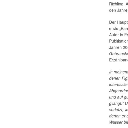
Richling.
den Jahre
Der Hauptp
erste „Bar
Autor in E
Publikatio
Jahren 20
Gebrauchs
Erzählba
In meinem
denen Fig
interessie
Abgeordne
und auf gu
g'langt.“ 
verletzt, 
denen er d
Wasser bis