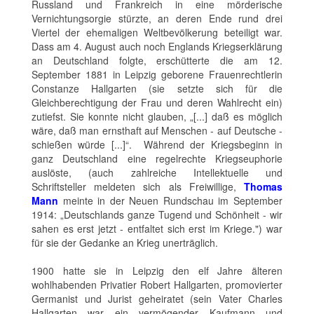
Russland und Frankreich in eine mörderische
Vernichtungsorgie stürzte, an deren Ende rund drei
Viertel der ehemaligen Weltbevölkerung beteiligt war.
Dass am 4. August auch noch Englands Kriegserklärung
an Deutschland folgte, erschütterte die am 12.
September 1881 in Leipzig geborene Frauenrechtlerin
Constanze Hallgarten (sie setzte sich für die
Gleichberechtigung der Frau und deren Wahlrecht ein)
zutiefst. Sie konnte nicht glauben, „[...] daß es möglich
wäre, daß man ernsthaft auf Menschen - auf Deutsche -
schießen würde [...]“. Während der Kriegsbeginn in
ganz Deutschland eine regelrechte Kriegseuphorie
auslöste, (auch zahlreiche Intellektuelle und
Schriftsteller meldeten sich als Freiwillige,
Thomas
Mann
meinte in der Neuen Rundschau im September
1914: „Deutschlands ganze Tugend und Schönheit - wir
sahen es erst jetzt - entfaltet sich erst im Kriege.") war
für sie der Gedanke an Krieg unerträglich.
1900 hatte sie in Leipzig den elf Jahre älteren
wohlhabenden Privatier Robert Hallgarten, promovierter
Germanist und Jurist geheiratet (sein Vater Charles
Hallgarten war ein vermögender Kaufmann und