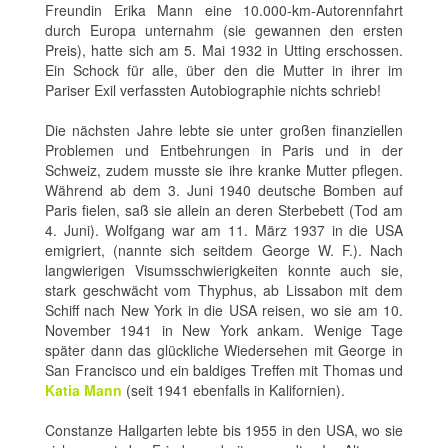
Freundin Erika Mann eine 10.000-km-Autorennfahrt
durch Europa unternahm (sie gewannen den ersten
Preis), hatte sich am 5. Mai 1932 in Utting erschossen.
Ein Schock für alle, über den die Mutter in ihrer im
Pariser Exil verfassten Autobiographie nichts schrieb!
Die nächsten Jahre lebte sie unter großen finanziellen
Problemen und Entbehrungen in Paris und in der
Schweiz, zudem musste sie ihre kranke Mutter pflegen.
Während ab dem 3. Juni 1940 deutsche Bomben auf
Paris fielen, saß sie allein an deren Sterbebett (Tod am
4. Juni). Wolfgang war am 11. März 1937 in die USA
emigriert, (nannte sich seitdem George W. F.). Nach
langwierigen Visumsschwierigkeiten konnte auch sie,
stark geschwächt vom Thyphus, ab Lissabon mit dem
Schiff nach New York in die USA reisen, wo sie am 10.
November 1941 in New York ankam. Wenige Tage
später dann das glückliche Wiedersehen mit George in
San Francisco und ein baldiges Treffen mit Thomas und
Katia Mann
(seit 1941 ebenfalls in Kalifornien).
Constanze Hallgarten lebte bis 1955 in den USA, wo sie