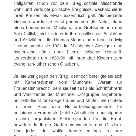
Hallgarten schon vor dem Krieg soziale Missstände
wahr und verfolgte politische Ereignisse, weshalb sie in
ihren Kreisen als etwas exzentrisch galt. Als begabte
Geigerin wurde sie ernst genommen (ihr Vater, Sohn
eines bedeutenden Musikers, war Großkaufmann und
Solo-Cellist), nicht jedoch in ihren politischen Ansichten
und Aktivitäten, die Thomas Mann albern fand. Ludwig
Thoma nannte sie 1921 im Miesbacher Anzeiger eine
hysterische Jüdin (ihre Eltern, jüdischer Herkunft,
konvertierten um 1889/90 mit ihren drei Kindern zum
evanglisch-lutherischen Glauben).
Ja, sie war gegen den Krieg, dennoch beteiligte sie sich
mit Kameradinnen vom Münchner „Verein für
Frauenstimmrecht“, dem sie seit 1913 als Schriftführerin
und Vorsitzende der Münchner Ortsgruppe angehörte,
am Hilfsdienst für Kriegerfrauen und Mütter. Sie richtete
in ihrem Haus eine Heimarbeitsabgabestelle für
notleidende Frauen ein (zahlte Arbeitslöhne aus eigener
Tasche), organisierte Kleiderspenden für die Front,
bewirtete in ihrem Garten Verwundete und Offiziere.
Und jeder, der wollte, konnte mittags in ihrer