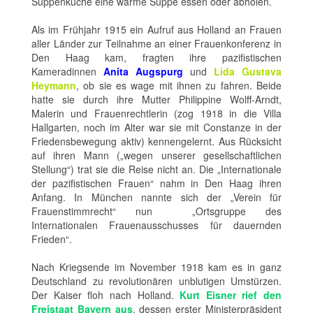
Suppenküche eine warme Suppe essen oder abholen.
Als im Frühjahr 1915 ein Aufruf aus Holland an Frauen
aller Länder zur Teilnahme an einer Frauenkonferenz in
Den Haag kam, fragten ihre pazifistischen
Kameradinnen
Anita Augspurg
und
Lida Gustava
Heymann
, ob sie es wage mit ihnen zu fahren. Beide
hatte sie durch ihre Mutter Philippine Wolff-Arndt,
Malerin und Frauenrechtlerin (zog 1918 in die Villa
Hallgarten, noch im Alter war sie mit Constanze in der
Friedensbewegung aktiv) kennengelernt. Aus Rücksicht
auf ihren Mann („wegen unserer gesellschaftlichen
Stellung“) trat sie die Reise nicht an. Die „Internationale
der pazifistischen Frauen“ nahm in Den Haag ihren
Anfang. In München nannte sich der „Verein für
Frauenstimmrecht“ nun „Ortsgruppe des
Internationalen Frauenausschusses für dauernden
Frieden“.
Nach Kriegsende im November 1918 kam es in ganz
Deutschland zu revolutionären unblutigen Umstürzen.
Der Kaiser floh nach Holland.
Kurt Eisner rief den
Freistaat Bayern aus
, dessen erster Ministerpräsident