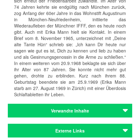
sich erneut der Friedensarbeit zuwandte. Im Alter von
74 Jahren kehrte sie endgültig nach München zurück,
zog Anfang der 60er Jahre in das Wohnstift Augustinum
in München-Neufriedenheim, initiierte das
Wiederaufleben der Münchner IFFF, den es heute noch
gibt. Auch mit Erika Mann hielt sie Kontakt. In einem
Brief vom 8. November 1965, unterzeichnet mit „Deine
alte Tante Hün“ schrieb sie: „Ich kann Dir heute nur
sagen wie gut es ist, Dich zu kennen und lieb zu haben
und als Gesinnungsgenossin in die Arme zu schließen.“
In einem weiteren vom 20.9.1968 beklagte sie sich über
ihr Alter von 87 Jahren. Sie konnte nicht mehr gut
gehen, drohte zu erblinden. Kurz nach ihrem 88.
Geburtstag beendete sie am 25.9.1969 (Erika Mann
starb am 27. August 1969 in Zürich) mit einer Überdosis
Schlaftabletten ihr Leben.
Verwandte Inhalte
Autoren
Externe Links
Augspurg, Anita
Ganghofer, Ludwig