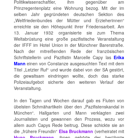
Politikwissenschaftler, ihm gegenüber am
Prinzregentenplatz eine Wohnung bezog. Mit der im
selben Jahr gegründeten deutschen Sektion des
„Weltfriedenbundes der Mütter und Erzieherinnen“
erreichte sie den Höhepunkt ihrer Friedensarbeit. Am
13. Januar 1932 organisierte sie zum Thema
Weltabrüstung eine große pazifistische Veranstaltung
der IFFF im Hotel Union in der Münchner Barerstraße.
Nach der mitreißenden Rede der französischen
Schriftstellerin und Pazifistin Marcelle Capy las
Erika
Mann
einen von Constanze ausgesuchten Text mit dem
Titel „Letzter Ruf“ und wurde dabei von der SA gestört,
die gewaltsam eindringen wollte, doch das starke
Polizeiaufgebot sicherte den weiteren Verlauf der
Veranstaltung.
In den Tagen und Wochen darauf gab es Fluten von
übelsten Schmähartikeln über den „Pazifistenskandal in
München“. Hallgarten und Mann verklagten zwei
Journalisten und gewannen den Prozess, wozu vor
allem auch Capys Rede beitrug. Diese schickte sie an
die „frühere Freundin“
Elsa Bruckmann
(verheiratet mit
Hugo Bruckmann
, ihnen gehörte der berühmte