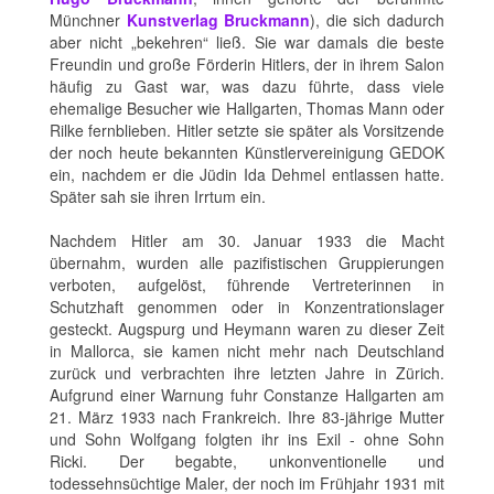
Münchner
Kunstverlag Bruckmann
), die sich dadurch
aber nicht „bekehren“ ließ. Sie war damals die beste
Freundin und große Förderin Hitlers, der in ihrem Salon
häufig zu Gast war, was dazu führte, dass viele
ehemalige Besucher wie Hallgarten, Thomas Mann oder
Rilke fernblieben. Hitler setzte sie später als Vorsitzende
der noch heute bekannten Künstlervereinigung GEDOK
ein, nachdem er die Jüdin Ida Dehmel entlassen hatte.
Später sah sie ihren Irrtum ein.
Nachdem Hitler am 30. Januar 1933 die Macht
übernahm, wurden alle pazifistischen Gruppierungen
verboten, aufgelöst, führende Vertreterinnen in
Schutzhaft genommen oder in Konzentrationslager
gesteckt. Augspurg und Heymann waren zu dieser Zeit
in Mallorca, sie kamen nicht mehr nach Deutschland
zurück und verbrachten ihre letzten Jahre in Zürich.
Aufgrund einer Warnung fuhr Constanze Hallgarten am
21. März 1933 nach Frankreich. Ihre 83-jährige Mutter
und Sohn Wolfgang folgten ihr ins Exil - ohne Sohn
Ricki. Der begabte, unkonventionelle und
todessehnsüchtige Maler, der noch im Frühjahr 1931 mit