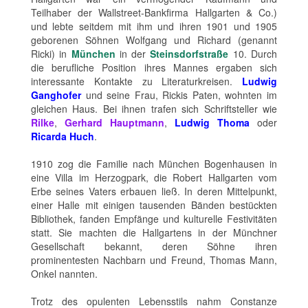
Teilhaber der Wallstreet-Bankfirma Hallgarten & Co.)
und lebte seitdem mit ihm und ihren 1901 und 1905
geborenen Söhnen Wolfgang und Richard (genannt
Ricki) in
München
in der
Steinsdorfstraße
10. Durch
die berufliche Position ihres Mannes ergaben sich
interessante Kontakte zu Literaturkreisen.
Ludwig
Ganghofer
und seine Frau, Rickis Paten, wohnten im
gleichen Haus. Bei ihnen trafen sich Schriftsteller wie
Rilke
,
Gerhard Hauptmann
,
Ludwig Thoma
oder
Ricarda Huch
.
1910 zog die Familie nach München Bogenhausen in
eine Villa im Herzogpark, die Robert Hallgarten vom
Erbe seines Vaters erbauen ließ. In deren Mittelpunkt,
einer Halle mit einigen tausenden Bänden bestückten
Bibliothek, fanden Empfänge und kulturelle Festivitäten
statt. Sie machten die Hallgartens in der Münchner
Gesellschaft bekannt, deren Söhne ihren
prominentesten Nachbarn und Freund, Thomas Mann,
Onkel nannten.
Trotz des opulenten Lebensstils nahm Constanze