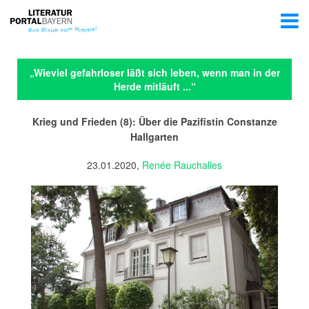
„Wieviel gefahrloser läßt sich leben, wenn man in der
Herde mitläuft ...“
Krieg und Frieden (8): Über die Pazifistin Constanze
Hallgarten
23.01.2020,
Renée Rauchalles