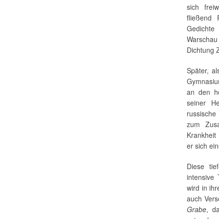
sich frei
fließend
Gedichte
Warschau
Dichtung Z
Später, a
Gymnasium
an den hö
seiner H
russische
zum Zusa
Krankheit
er sich e
Diese tie
intensive
wird in i
auch Vers
Grabe
, d