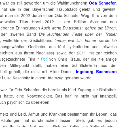
t war es still geworden um die Wahlmünchnerin
Oda Schaefer
.
hat sie in der Bayerischen Hauptstadt gelebt und gewirkt,
hat man sie 2002 durch einen Oda-Schaefer-Weg. Ihre von dem
verwalter Titus Horst 2012 in der Edition Avicenna neu
gebenen Erinnerungen
Auch wenn Du träumst, gehen die Uhren
,
 den zweiten Band
Die leuchtenden Feste über der Trauer
n, weiterhin der Gedichtband
Immer war ich. Immer werde ich
ausgewählten Gedichten aus fünf Lyrikbänden und teilweise
ntlichten aus ihrem Nachlass) sowie der 2011 mit zahlreichen
usgezeichnete Film
Poll
von Chris Kraus, der die 14-jährige
n Mittelpunkt stellt, haben eine Schriftstellerin aus der
heit geholt, die einst mit Hilde Domin,
Ingeborg Bachmann
e Luise Kaschnitz in einem Atemzug genannt wurde.
war für Oda Schaefer, die bereits als Kind Zugang zur Bibliothek
s hatte, eine Notwendigkeit. Das half ihr nicht nur finanziell,
uch psychisch zu überleben.
erz und Leid, Armut und Krankheit bestimmten ihr Leben, das
e Häutungen hat durchmachen lassen. Stets gab es jedoch
 die ihr in der Not und in düsteren Zeiten zur Seite standen,