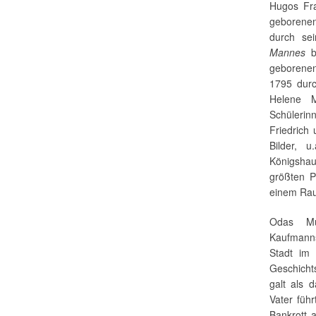
Hugos Fra
geborenen
durch sei
Mannes
b
geborene
1795 durc
Helene M
Schülerin
Friedrich
Bilder, 
Königshau
größten P
einem Rau
Odas Mu
Kaufmanns
Stadt im 
Geschicht
galt als 
Vater füh
Bankrott 