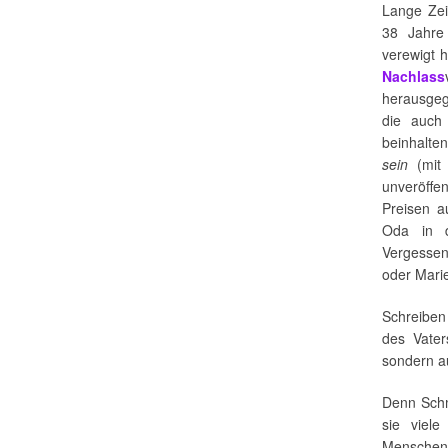
Lange Zei
38 Jahre 
verewigt 
Nachlass
herausge
die auch
beinhalte
sein
(mit 
unveröffe
Preisen a
Oda in de
Vergessen
oder Mari
Schreiben 
des Vater
sondern a
Denn Schm
sie viel
Menschen,