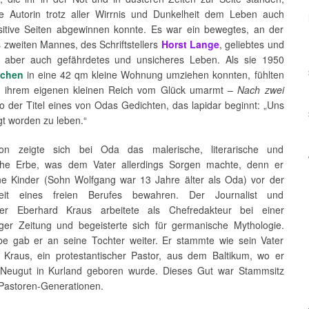
e Autorin trotz aller Wirrnis und Dunkelheit dem Leben auch
itive Seiten abgewinnen konnte. Es war ein bewegtes, an der
s zweiten Mannes, des Schriftstellers
Horst Lange
, geliebtes und
, aber auch gefährdetes und unsicheres Leben. Als sie 1950
chen
in eine 42 qm kleine Wohnung umziehen konnten, fühlten
in ihrem eigenen kleinen Reich vom Glück umarmt –
Nach zwei
so der Titel eines von Odas Gedichten, das lapidar beginnt: „Uns
egt worden zu leben.“
on zeigte sich bei Oda das malerische, literarische und
che Erbe, was dem Vater allerdings Sorgen machte, denn er
ine Kinder (Sohn Wolfgang war 13 Jahre älter als Oda) vor der
heit eines freien Berufes bewahren. Der Journalist und
eller Eberhard Kraus arbeitete als Chefredakteur bei einer
ger Zeitung und begeisterte sich für germanische Mythologie.
be gab er an seine Tochter weiter. Er stammte wie sein Vater
Kraus, ein protestantischer Pastor, aus dem Baltikum, wo er
Neugut in Kurland geboren wurde. Dieses Gut war Stammsitz
Pastoren-Generationen.