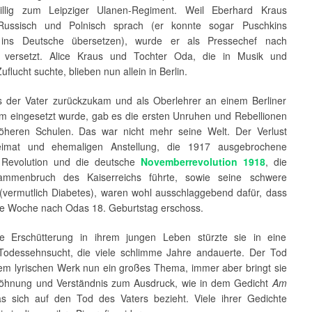
willig zum Leipziger Ulanen-Regiment. Weil Eberhard Kraus
 Russisch und Polnisch sprach (er konnte sogar Puschkins
 ins Deutsche übersetzen), wurde er als Pressechef nach
 versetzt. Alice Kraus und Tochter Oda, die in Musik und
uflucht suchte, blieben nun allein in Berlin.
ls der Vater zurückzukam und als Oberlehrer an einem Berliner
 eingesetzt wurde, gab es die ersten Unruhen und Rebellionen
heren Schulen. Das war nicht mehr seine Welt. Der Verlust
eimat und ehemaligen Anstellung, die 1917 ausgebrochene
 Revolution und die deutsche
Novemberrevolution 1918
, die
mmenbruch des Kaiserreichs führte, sowie seine schwere
 (vermutlich Diabetes), waren wohl ausschlaggebend dafür, dass
ine Woche nach Odas 18. Geburtstag erschoss.
fe Erschütterung in ihrem jungen Leben stürzte sie in eine
 Todessehnsucht, die viele schlimme Jahre andauerte. Der Tod
hrem lyrischen Werk nun ein großes Thema, immer aber bringt sie
öhnung und Verständnis zum Ausdruck, wie in dem Gedicht
Am
as sich auf den Tod des Vaters bezieht. Viele ihrer Gedichte