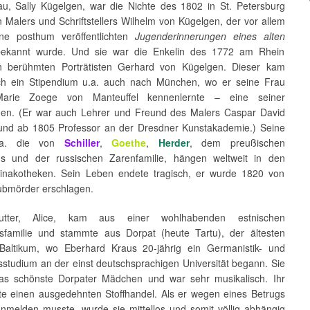
u, Sally Kügelgen, war die Nichte des 1802 in St. Petersburg
 Malers und Schriftstellers Wilhelm von Kügelgen, der vor allem
ne posthum veröffentlichten
Jugenderinnerungen eines alten
ekannt wurde. Und sie war die Enkelin des 1772 am Rhein
n berühmten Porträtisten Gerhard von Kügelgen. Dieser kam
h ein Stipendium u.a. auch nach München, wo er seine Frau
arie Zoege von Manteuffel kennenlernte – eine seiner
nen. (Er war auch Lehrer und Freund des Malers Caspar David
 und ab 1805 Professor an der Dresdner Kunstakademie.) Seine
u.a. die von
Schiller
,
Goethe
,
Herder
, dem preußischen
s und der russischen Zarenfamilie, hängen weltweit in den
inakotheken. Sein Leben endete tragisch, er wurde 1820 von
bmörder erschlagen.
tter, Alice, kam aus einer wohlhabenden estnischen
familie und stammte aus Dorpat (heute Tartu), der ältesten
Baltikum, wo Eberhard Kraus 20-jährig ein Germanistik- und
sstudium an der einst deutschsprachigen Universität begann. Sie
das schönste Dorpater Mädchen und war sehr musikalisch. Ihr
rte einen ausgedehnten Stoffhandel. Als er wegen eines Betrugs
anmelden musste, wurde sie mittellos und somit völlig abhängig