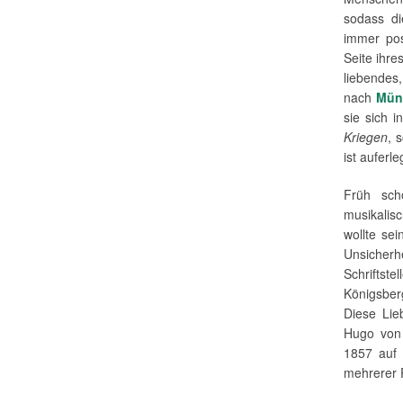
sodass di
immer pos
Seite ihre
liebendes
nach
Mün
sie sich 
Kriegen
, 
ist auferl
Früh sch
musikalis
wollte se
Unsicher
Schriftst
Königsber
Diese Lie
Hugo von 
1857 auf 
mehrerer 