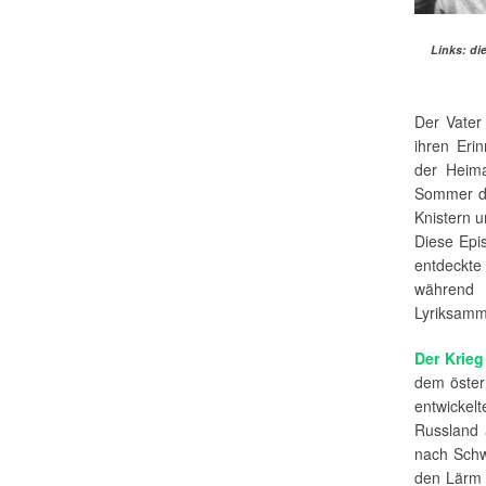
Links: di
Der Vater
ihren Eri
der Heima
Sommer de
Knistern 
Diese Epi
entdeckte 
während 
Lyriksamm
Der Krieg
dem öster
entwickel
Russland 
nach Schwe
den Lärm 