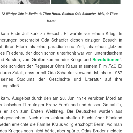
e 12-jährige Oda in Berlin, © Titus Horst. Rechts: Oda Schaefer, 1941, © Titus
Horst
 kam Ende Juli kurz zu Besuch. Er warnte vor einem Krieg. In
nnerungen beschreibt Oda Schaefer diesen einzigen Besuch in
t ihrer Eltern als eine paradiesische Zeit, als einen „letzten
s Friedens, der doch schon unterhöhlt war von unterirdischem
und Bersten, vom Grollen kommender Kriege und
Revolutionen
“.
sode schildert der Regisseur Chris Kraus in seinem Film
Poll.
Er
durch Zufall, dass er mit Oda Schaefer verwandt ist, als er 1987
seines Studiums der Geschichte und Literatur auf ihre
lung stieß.
kam. Ausgelöst durch den am 28. Juni 1914 verübten Mord an
reichischen Thronfolger Franz Ferdinand und dessen Gemahlin,
te er sich zum Ersten Weltkrieg. Die Deutschen wurden aus
abgeschoben. Nach einer alptraumhaften Flucht über Finnland
den erreichte die Familie Kraus völlig erschöpft Berlin, wo man
des Krieges noch nicht hörte, aber spürte. Odas Bruder meldete