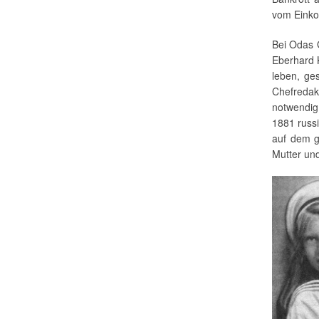
vom Eink
Bei Odas G
Eberhard K
leben, ge
Chefredak
notwendig
1881 russi
auf dem g
Mutter un