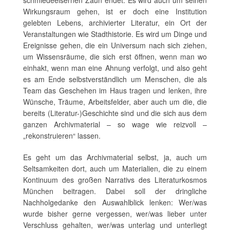
schmiedeeisernen Zaun endet. Es wird auch um seinen
Wirkungsraum gehen, ist er doch eine Institution
gelebten Lebens, archivierter Literatur, ein Ort der
Veranstaltungen wie Stadthistorie. Es wird um Dinge und
Ereignisse gehen, die ein Universum nach sich ziehen,
um Wissensräume, die sich erst öffnen, wenn man wo
einhakt, wenn man eine Ahnung verfolgt, und also geht
es am Ende selbstverständlich um Menschen, die als
Team das Geschehen im Haus tragen und lenken, ihre
Wünsche, Träume, Arbeitsfelder, aber auch um die, die
bereits (Literatur-)Geschichte sind und die sich aus dem
ganzen Archivmaterial – so wage wie reizvoll –
„rekonstruieren“ lassen.
Es geht um das Archivmaterial selbst, ja, auch um
Seltsamkeiten dort, auch um Materialien, die zu einem
Kontinuum des großen Narrativs des Literaturkosmos
München beitragen. Dabei soll der dringliche
Nachholgedanke den Auswahlblick lenken: Wer/was
wurde bisher gerne vergessen, wer/was lieber unter
Verschluss gehalten, wer/was unterlag und unterliegt