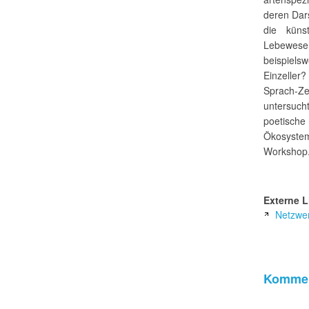
deren Dars
die küns
Lebewese
beispielsw
Einzeller?
Sprach-Ze
untersuch
poetisch
Ökosystem
Workshop
Externe L
Netzwer
Kommen