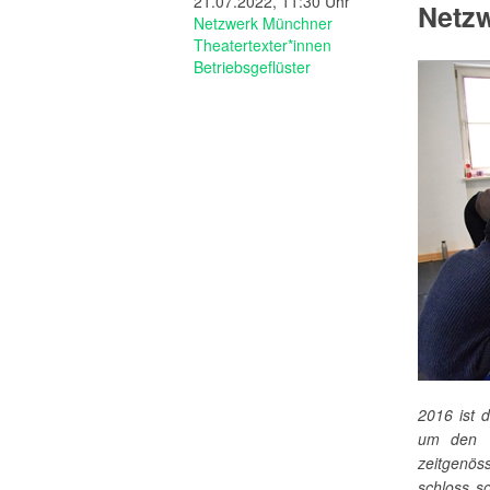
21.07.2022, 11:30 Uhr
Netzw
Netzwerk Münchner
Theatertexter*innen
Betriebsgeflüster
2016 ist 
um den T
zeitgenös
schloss so