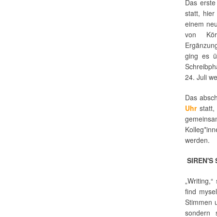
Das erste
statt, hie
einem neu
von Kör
Ergänzung
ging es ü
Schreibph
24. Juli we
Das absch
Uhr
statt,
gemeinsam
Kolleg*inn
werden.
SIREN'S
„Writing,
find mysel
Stimmen u
sondern 