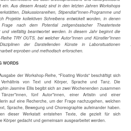
t ein. Aus diesem Ansatz sind in den letzten Jahren Workshops
erkstätten, Diskussionsreihen, Stipendiat*innen-Programme und
uch Projekte kollektiven Schreibens entwickelt worden, in denen
 Frage nach dem Potential zeitgenössischer Theatertexte
t und vielfältig beantwortet werden. In diesem Jahr beginnt die
Reihe TRY OUTS, bei welcher Autor*innen und Künstler*innen
Disziplinen der Darstellenden Künste in Laborsituationen
rbeit erproben und methodisch erforschen.
G WORDS
 Ausgabe der Workshop-Reihe, "Floating Words" beschäftigt sich
Verhältnis von Text und Körper, Sprache und Tanz. Die
phin Jasmine Ellis begibt sich an zwei Wochenenden zusammen
 Tänzer*innen, fünf Autor*innen, einer Artistin und einer
lerin auf eine Recherche, um der Frage nachzugehen, welchen
Text, Sprache, Bewegung und Choreographie aufeinander haben.
n dieser Werkstatt entstehen Texte, die gezielt für sich
 Körper gedacht und gemeinsam ausgearbeitet werden.