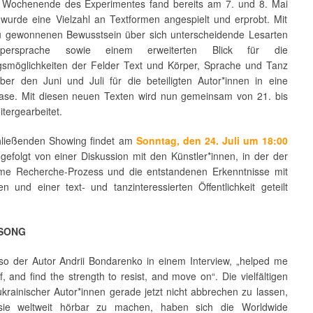
 Wochenende des Experimentes fand bereits am 7. und 8. Mai
r wurde eine Vielzahl an Textformen angespielt und erprobt. Mit
 gewonnenen Bewusstsein über sich unterscheidende Lesarten
persprache sowie einem erweiterten Blick für die
smöglichkeiten der Felder Text und Körper, Sprache und Tanz
ber den Juni und Juli für die beteiligten Autor*innen in eine
ase. Mit diesen neuen Texten wird nun gemeinsam von 21. bis
itergearbeitet.
ließenden Showing findet am
Sonntag, den 24. Juli um 18:00
 gefolgt von einer Diskussion mit den Künstler*innen, in der der
e Recherche-Prozess und die entstandenen Erkenntnisse mit
en und einer text- und tanzinteressierten Öffentlichkeit geteilt
 SONG
“ so der Autor Andrii Bondarenko in einem Interview, „helped me
f, and find the strength to resist, and move on“. Die vielfältigen
krainischer Autor*innen gerade jetzt nicht abbrechen zu lassen,
sie weltweit hörbar zu machen, haben sich die Worldwide