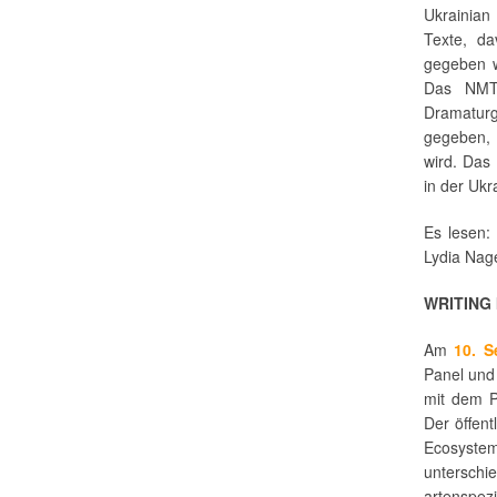
Ukrainian
Texte, da
gegeben w
Das NMT 
Dramatur
gegeben,
wird. Das
in der Ukr
Es lesen: 
Lydia Nage
WRITING
Am
10. S
Panel und
mit dem 
Der öffent
Ecosyst
unterschie
artenspez