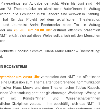
 Playreadings zur Aufgabe gemacht. Allein bis Juni sind 144
von 73 Theaterstücke an ukrainische Autor*innen in Auftrag
orden. 151 Lesungen in 20 Ländern sind weltweit in Planung.
hat für das Projekt bei dem ukrainischen Theaterautor,
g und Journalist Andrii Bondarenko einen Text in Auftrag
 der am
28. Juli um 18:00 Uhr
erstmals öffentlich präsentiert
 NMT erklärt sich auf diese Weise solidarisch mit den Menschen
aine.
Henriette Fridoline Schmidt, Diana Marie Müller // Übersetzung:
l.
 IN ECOSYSTEMS
eptember um 20:00 Uhr
veranstaltet das NMT ein öffentliches
 eine Diskussion zum Thema artenübergreifende Kommunikation
Physiker Klaus Mecke und dem Theatermacher Tobias Rausch.
lichen Veranstaltung geht der gleichnamige Workshop "Writing in
ems" mit Künstler*innen und Wissenschaftler*innen
dlicher Disziplinen voraus. In ihm beschäftigt sich das NMT mit
ifischen und artenübergreifenden Kommunikationsformen und