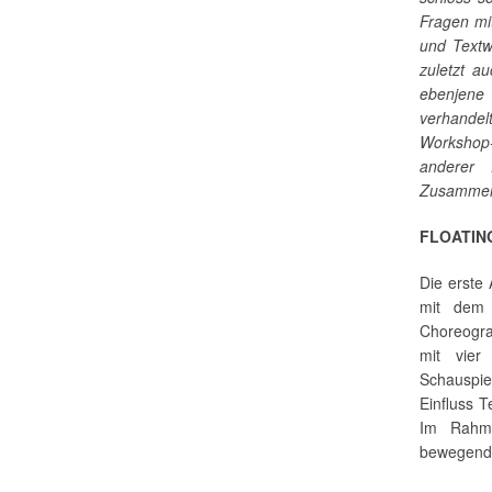
Fragen mi
und Textw
zuletzt a
ebenjene
verhandel
Workshop-
anderer 
Zusammena
FLOATIN
Die erste
mit dem 
Choreogra
mit vier
Schauspie
Einfluss 
Im Rahme
bewegende