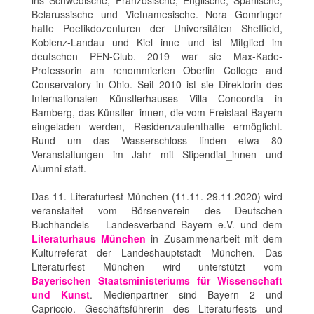
ins Schwedische, Französische, Englische, Spanische,
Belarussische und Vietnamesische. Nora Gomringer
hatte Poetikdozenturen der Universitäten Sheffield,
Koblenz-Landau und Kiel inne und ist Mitglied im
deutschen PEN-Club. 2019 war sie Max-Kade-
Professorin am renommierten Oberlin College and
Conservatory in Ohio. Seit 2010 ist sie Direktorin des
Internationalen Künstlerhauses Villa Concordia in
Bamberg, das Künstler_innen, die vom Freistaat Bayern
eingeladen werden, Residenzaufenthalte ermöglicht.
Rund um das Wasserschloss finden etwa 80
Veranstaltungen im Jahr mit Stipendiat_innen und
Alumni statt.
Das 11. Literaturfest München (11.11.-29.11.2020) wird
veranstaltet vom Börsenverein des Deutschen
Buchhandels – Landesverband Bayern e.V. und dem
Literaturhaus München
in Zusammenarbeit mit dem
Kulturreferat der Landeshauptstadt München. Das
Literaturfest München wird unterstützt vom
Bayerischen Staatsministeriums für Wissenschaft
und Kunst
. Medienpartner sind Bayern 2 und
Capriccio. Geschäftsführerin des Literaturfests und