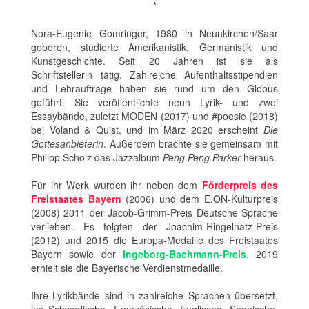
*
Nora-Eugenie Gomringer, 1980 in Neunkirchen/Saar
geboren, studierte Amerikanistik, Germanistik und
Kunstgeschichte. Seit 20 Jahren ist sie als
Schriftstellerin tätig. Zahlreiche Aufenthaltsstipendien
und Lehraufträge haben sie rund um den Globus
geführt. Sie veröffentlichte neun Lyrik- und zwei
Essaybände, zuletzt MODEN (2017) und #poesie (2018)
bei Voland & Quist, und im März 2020 erscheint
Die
Gottesanbieterin
. Außerdem brachte sie gemeinsam mit
Philipp Scholz das Jazzalbum
Peng Peng Parker
heraus.
Für ihr Werk wurden ihr neben dem
Förderpreis des
Freistaates Bayern
(2006) und dem E.ON-Kulturpreis
(2008) 2011 der Jacob-Grimm-Preis Deutsche Sprache
verliehen. Es folgten der Joachim-Ringelnatz-Preis
(2012) und 2015 die Europa-Medaille des Freistaates
Bayern sowie der
Ingeborg-Bachmann-Preis
. 2019
erhielt sie die Bayerische Verdienstmedaille.
Ihre Lyrikbände sind in zahlreiche Sprachen übersetzt,