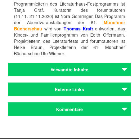
Programmleiterin des Literaturhaus-Festprogramms ist
Tanja Graf. Kuratorin des forum:autoren
(11.11.-21.11.2020) ist Nora Gomringer. Das Programm
der Abendveranstaltungen der 61.
Münchner
Bücherschau
wird von
Thomas Kraft
entworfen, das
Kinder- und Familienprogramm von Edith Offermann.
Projektleiterin des Literaturfests und forum:autoren ist
Heike Braun, Projektleiterin der 61. Münchner
Bücherschau Ute Wiemer.
Verwandte Inhalte
Autoren
Externe Links
Gomringer, Nora
Autoren
Literaturfest München
Kommentare
Gomringer, Nora
Literaturhaus München
Institutionen
Website Nora Gomringer
Literaturhaus München
Kommentar schreiben