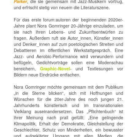
Parker
, die sie gemeinsam mit Jazz-Musikern vortrug,
und erfrischt stetig von neuem die Literaturszene.
Für das erste forum:autoren der beginnenden 2020er-
Jahre plant Nora Gomringer 20-Jährige einzuladen, um
sie nach ihren Lebens- und Zukunftsentwürfen zu
fragen. Außerdem ruft sie Autor_innen, Künstler_innen
und Denker_innen auf zum poetologischen Streiten und
Debattieren im öffentlichen Werkstattgespräch. Eine
Jazz- und Aerobic-Performance wird verwundern und
beflügeln, Gedichtvorträge sollen eine Modenschau
bereichern,
Graphic-Novel
- und Textlesungen vor
Bildern neue Eindrücke entfachen.
Nora Gomringer möchte gemeinsam mit dem Publikum
„in die Sterne blicken“, sich mit Hoffnungen und
Wünschen für die 20er-Jahre des noch jungen 21.
Jahrhunderts künstlerisch und im transnationalen
Vielklang auseinandersetzen. Das „Pflichtenbuch“ ist
ihrer Meinung nach prall gefüllt: „Eine gelingende
Klimapolitik, Erhalt der Demokratie, Gleichstellung der
Geschlechter, Schutz von Minderheiten, ein bewusster
und aufgeklärter Umgang mit allen Medien, die