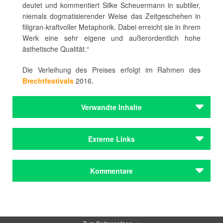
deutet und kommentiert Silke Scheuermann in subtiler,
niemals dogmatisierender Weise das Zeitgeschehen in
filigran-kraftvoller Metaphorik. Dabei erreicht sie in ihrem
Werk eine sehr eigene und außerordentlich hohe
ästhetische Qualität.“
Die Verleihung des Preises erfolgt im Rahmen des
Brechtfestivals
2016.
Verwandte Inhalte
Autoren
Externe Links
Brecht, Bertolt
Autoren
Brechtfestival Augsburg
Kommentare
Brecht, Bertolt
Silke Scheuermann im Verlag Schöffling & Co.
Reihen & Festivals
Brechtfestival Augsburg / Augsburg
Kommentar schreiben
Reihen & Festivals