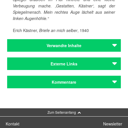
Verbeugung mache. ‚Gestatten, Kästner‘, sagt der
Spiegelmensch. Mein rechtes Auge lächelt aus seiner
linken Augenhöhle.“
Erich Kästner,
Briefe an mich selber
, 1940
Verwandte Inhalte
Autoren
Externe Links
Kästner, Erich
Autoren
Begleitprogramm zur Ausstellung
Kommentare
Kästner, Erich
Institutionen
Literaturhaus München
Kommentar schreiben
Institutionen
Zum Seitenanfang
Literaturhaus München
Kontakt
Newsletter