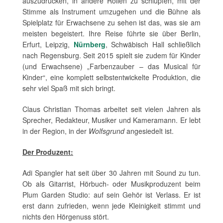
auszudrücken, in andere Rollen zu schlüpfen, mit der
Stimme als Instrument umzugehen und die Bühne als
Spielplatz für Erwachsene zu sehen ist das, was sie am
meisten begeistert. Ihre Reise führte sie über Berlin,
Erfurt, Leipzig,
Nürnberg
, Schwäbisch Hall schließlich
nach Regensburg. Seit 2015 spielt sie zudem für Kinder
(und Erwachsene) „Farbenzauber – das Musical für
Kinder“, eine komplett selbstentwickelte Produktion, die
sehr viel Spaß mit sich bringt.
Claus Christian Thomas arbeitet seit vielen Jahren als
Sprecher, Redakteur, Musiker und Kameramann. Er lebt
in der Region, in der
Wolfsgrund
angesiedelt ist.
Der Produzent:
Adi Spangler hat seit über 30 Jahren mit Sound zu tun.
Ob als Gitarrist, Hörbuch- oder Musikproduzent beim
Plum Garden Studio: auf sein Gehör ist Verlass. Er ist
erst dann zufrieden, wenn jede Kleinigkeit stimmt und
nichts den Hörgenuss stört.