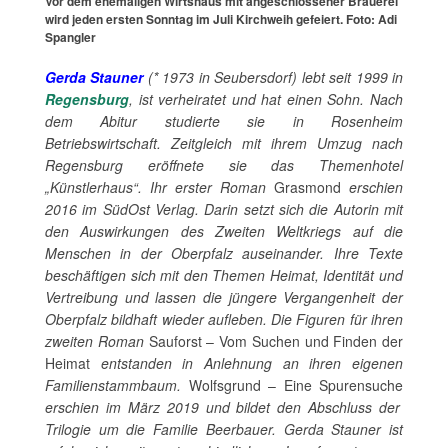
Vor dem ehemaligen Wirtshaus mit angeschlossener Brauerei
wird jeden ersten Sonntag im Juli Kirchweih gefeiert. Foto: Adi
Spangler
Gerda Stauner
(* 1973 in Seubersdorf)
lebt seit 1999 in
Regensburg
, ist verheiratet und hat einen Sohn. Nach
dem Abitur studierte sie in Rosenheim
Betriebswirtschaft. Zeitgleich mit ihrem Umzug nach
Regensburg eröffnete sie das Themenhotel
„Künstlerhaus“. Ihr erster Roman
Grasmond
erschien
2016 im SüdOst Verlag. Darin setzt sich die Autorin mit
den Auswirkungen des Zweiten Weltkriegs auf die
Menschen in der Oberpfalz auseinander. Ihre Texte
beschäftigen sich mit den Themen Heimat, Identität und
Vertreibung und lassen die jüngere Vergangenheit der
Oberpfalz bildhaft wieder aufleben. Die Figuren für ihren
zweiten Roman
Sauforst – Vom Suchen und Finden der
Heimat
entstanden in Anlehnung an ihren eigenen
Familienstammbaum.
Wolfsgrund – Eine Spurensuche
erschien im März 2019 und bildet den Abschluss der
Trilogie um die Familie Beerbauer. Gerda Stauner ist