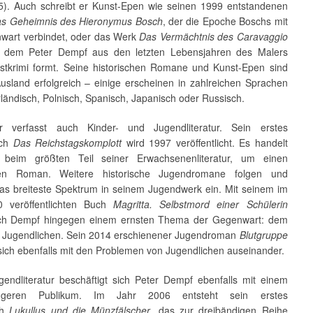
). Auch schreibt er Kunst-Epen wie seinen 1999 entstandenen
s Geheimnis des Hieronymus Bosch
, der die Epoche Boschs mit
wart verbindet, oder das Werk
Das Vermächtnis des Caravaggio
n dem Peter Dempf aus den letzten Lebensjahren des Malers
stkrimi formt. Seine historischen Romane und Kunst-Epen sind
usland erfolgreich – einige erscheinen in zahlreichen Sprachen
ländisch, Polnisch, Spanisch, Japanisch oder Russisch.
r verfasst auch Kinder- und Jugendliteratur. Sein erstes
uch
Das
Reichstagskomplott
wird 1997 veröffentlicht. Es handelt
e beim größten Teil seiner Erwachsenenliteratur, um einen
chen Roman. Weitere historische Jugendromane folgen und
s breiteste Spektrum in seinem Jugendwerk ein. Mit seinem im
0 veröffentlichten Buch
Magritta. Selbstmord einer Schülerin
ich Dempf hingegen einem ernsten Thema der Gegenwart: dem
n Jugendlichen. Sein 2014 erschienener Jugendroman
Blutgruppe
sich ebenfalls mit den Problemen von Jugendlichen auseinander.
endliteratur beschäftigt sich Peter Dempf ebenfalls mit einem
ngeren Publikum. Im Jahr 2006 entsteht sein erstes
ch
Lukullus und die Münzfälscher
, das zur dreibändigen Reihe