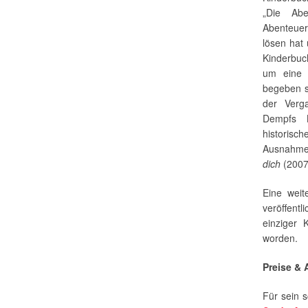
„Die Ab
Abenteuer
lösen hat 
Kinderbuch
um eine 
begeben s
der Verga
Dempfs K
historisc
Ausnahme 
dich
(2007)
Eine weit
veröffent
einziger 
worden.
Preise &
Für sein s