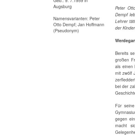
Geb.: 9. 7.1959 in
Augsburg
Peter Ot
Dempf leb
Namensvarianten: Peter
Lehrer tä
Otto Dempf; Jan Hoffmann
der Kinder
(Pseudonym)
Werdega
Bereits se
großen Fr
als einen 
mit zwölf 
zerfledde
bei der za
Geschicht
Für seine
Gymnasium
gegen ein
macht si
Gelegenhe