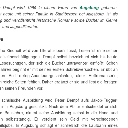
to Dempf wird 1959 in einem Vorort von
Augsburg
geboren.
t heute mit seiner Familie in Stadtbergen bei Augsburg, ist als
tig und veröffentlicht historische Romane sowie Bücher im Genre
- und Jugendliteratur.
ng
ine Kindheit wird von Literatur beeinflusst, Lesen ist eine seiner
eizeitbeschäftigungen. Dempf selbst bezeichnet sich bis heute
Lesesüchtigen, der sich die Bücher „intravenös“ einflößt. Schon
Jahren beginnt er mit seinen ersten Schreibversuchen. Er übt an
rten Rolf-Torring-Abenteuergeschichten, einer Heftromanserie,
hlreiche Seiten fehlten. Daher ergänzt er sie und liest die fertigen
en seinen Freunden vor.
 schulische Ausbildung wird Peter Dempf aufs Jakob-Fugger-
 in Augsburg geschickt. Nach dem Abitur entscheidet er sich
e Banklehre, nimmt seine Ausbildung selbst in die Hand und
ch selbstständig. Er verdient sein Geld mit verschiedenen
itsjobs. In Augsburg schlägt er schließlich die Laufbahn eines