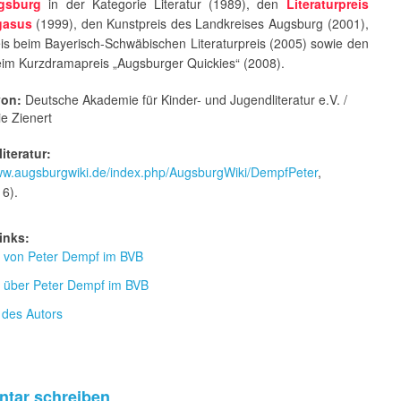
gsburg
in der Kategorie Literatur (1989), den
Literaturpreis
gasus
(1999), den Kunstpreis des Landkreises Augsburg (2001),
eis beim Bayerisch-Schwäbischen Literaturpreis (2005) sowie den
beim Kurzdramapreis „Augsburger Quickies“ (2008).
von:
Deutsche Akademie für Kinder- und Jugendliteratur e.V. /
e Zienert
iteratur:
www.augsburgwiki.de/index.php/AugsburgWiki/DempfPeter
,
16).
inks:
ur von Peter Dempf im BVB
ur über Peter Dempf im BVB
 des Autors
tar schreiben