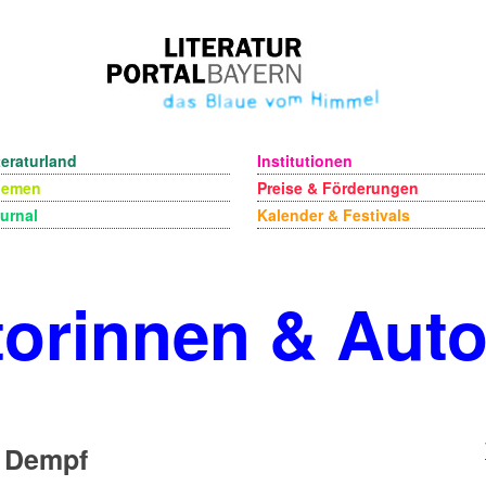
teraturland
Institutionen
hemen
Preise & Förderungen
urnal
Kalender & Festivals
orinnen & Aut
r Dempf