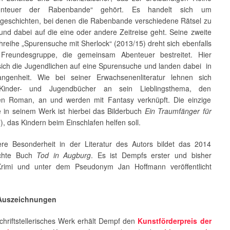
enteuer der Rabenbande“ gehört. Es handelt sich um
geschichten, bei denen die Rabenbande verschiedene Rätsel zu
und dabei auf die eine oder andere Zeitreise geht. Seine zweite
reihe „Spurensuche mit Sherlock“ (2013/15) dreht sich ebenfalls
Freundesgruppe, die gemeinsam Abenteuer bestreitet. Hier
ich die Jugendlichen auf eine Spurensuche und landen dabei in
ngenheit. Wie bei seiner Erwachsenenliteratur lehnen sich
inder- und Jugendbücher an sein Lieblingsthema, den
hen Roman, an und werden mit Fantasy verknüpft. Die einzige
in seinem Werk ist hierbei das Bilderbuch
Ein Traumfänger für
, das Kindern beim Einschlafen helfen soll.
ere Besonderheit in der Literatur des Autors bildet das 2014
lichte Buch
Tod in Augburg
. Es ist Dempfs erster und bisher
Krimi und unter dem Pseudonym Jan Hoffmann veröffentlicht
 Auszeichnungen
chriftstellerisches Werk erhält Dempf den
Kunstförderpreis der