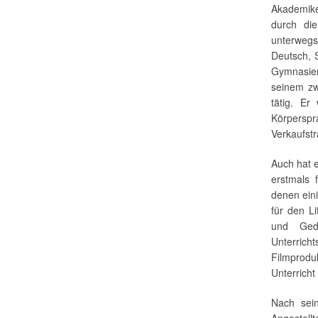
Akademiker
durch di
unterwegs
Deutsch, 
Gymnasien
seinem zw
tätig. Er
Körpers
Verkaufstr
Auch hat e
erstmals
denen eini
für den Li
und Gedi
Unterricht
Filmprodu
Unterricht
Nach sei