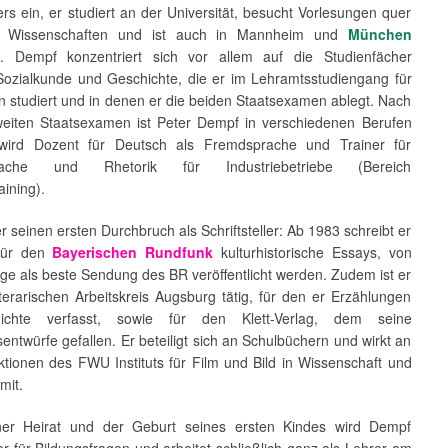
s ein, er studiert an der Universität, besucht Vorlesungen quer
e Wissenschaften und ist auch in Mannheim und
München
. Dempf konzentriert sich vor allem auf die Studienfächer
Sozialkunde und Geschichte, die er im Lehramtsstudiengang für
 studiert und in denen er die beiden Staatsexamen ablegt. Nach
eiten Staatsexamen ist Peter Dempf in verschiedenen Berufen
 wird Dozent für Deutsch als Fremdsprache und Trainer für
prache und Rhetorik für Industriebetriebe (Bereich
aining).
r seinen ersten Durchbruch als Schriftsteller: Ab 1983 schreibt er
 für den
Bayerischen Rundfunk
kulturhistorische Essays, von
ge als beste Sendung des BR veröffentlicht werden. Zudem ist er
terarischen Arbeitskreis Augsburg tätig, für den er Erzählungen
chte verfasst, sowie für den Klett-Verlag, dem seine
sentwürfe gefallen. Er beteiligt sich an Schulbüchern und wirkt an
ktionen des FWU Instituts für Film und Bild in Wissenschaft und
 mit.
ner Heirat und der Geburt seines ersten Kindes wird Dempf