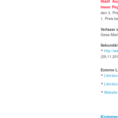
Stadt Au
Irseer Pe
den 3. Pr
1. Preis 
Verfasst 
Gesa-Mari
Sekundärl
http://
(29.11.20
Externe L
Literat
Literat
Website
Kommen