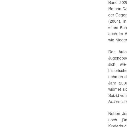
Band 2025
Roman
Da
der Gegen
(2004), i
einen Kun
auch im A
wie Nieder
Der Auto
Jugendb
sich, wi
historis
nehmen da
Jahr 200
widmet s
Suizid vo
Null
setzt 
Neben Jug
noch jü
Kinderbu