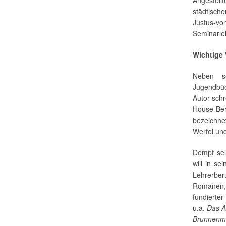
Angestellt
städtisch
Justus-v
Seminarle
Wichtige
Neben se
Jugendbüc
Autor sch
House-Be
bezeichn
Werfel un
Dempf selb
will in s
Lehrerberu
Romanen, 
fundierte
u.a.
Das A
Brunnenme