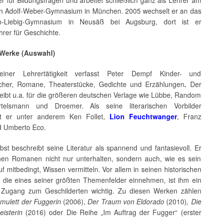
er für Bildungsfragen und arbeitet schließlich ganz als Lehrer am
en Adolf-Weber-Gymnasium in München. 2005 wechselt er an das
on-Liebig-Gymnasium in Neusäß bei Augsburg, dort ist er
hrer für Geschichte.
 Werke (Auswahl)
iner Lehrertätigkeit verfasst Peter Dempf Kinder- und
her, Romane, Theaterstücke, Gedichte und Erzählungen
.
Der
reibt u.a. für die größeren deutschen Verlage wie Lübbe, Random
rtelsmann und Droemer. Als seine literarischen Vorbilder
et er unter anderem Ken Follet,
Lion Feuchtwanger
, Franz
d Umberto Eco.
st beschreibt seine Literatur als spannend und fantasievoll. Er
einen Romanen nicht nur unterhalten, sondern auch, wie es sein
f mitbedingt, Wissen vermitteln. Vor allem in seinen historischen
die eines seiner größten Themenfelder einnehmen, ist ihm ein
r Zugang zum Geschilderten wichtig. Zu diesen Werken zählen
mulett der Fuggerin
(2006),
Der Traum von Eldorado
(2010)
, Die
isterin
(2016) oder Die Reihe „Im Auftrag der Fugger“ (erster