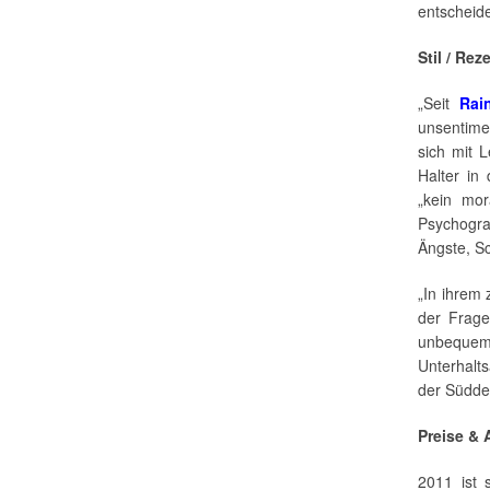
entscheid
Stil / Rez
„Seit
Rai
unsentime
sich mit 
Halter in
„kein mor
Psychogra
Ängste, S
„In ihrem
der Frage
unbequem
Unterhalts
der Südde
Preise &
2011 ist 