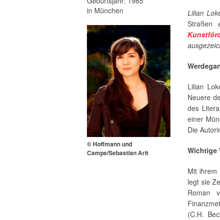
Geburtsjahr: 1985
in München
Lilian Lo
Straßen
Kunstförd
ausgezeic
Werdega
Lilian Lok
Neuere de
des Litera
einer Mün
Die Autori
© Hoffmann und
Wichtige
Campe/Sebastian Arlt
Mit ihre
legt sie Z
Roman vo
Finanzmet
(C.H. Bec