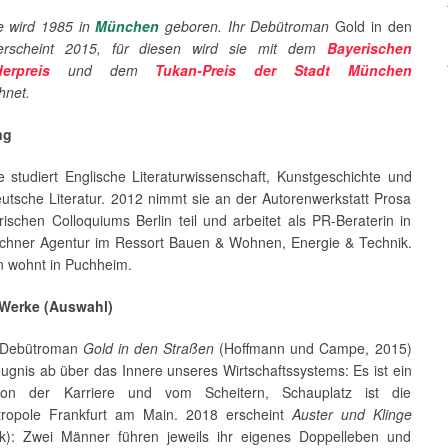
ke wird 1985 in
München
geboren. Ihr Debütroman
Gold in den
erscheint 2015, für diesen wird sie mit dem
Bayerischen
erpreis
und dem
Tukan-Preis der Stadt München
hnet.
ng
e studiert Englische Literaturwissenschaft, Kunstgeschichte und
utsche Literatur. 2012 nimmt sie an der Autorenwerkstatt Prosa
rischen Colloquiums Berlin teil und arbeitet als PR-Beraterin in
chner Agentur im Ressort Bauen & Wohnen, Energie & Technik.
n wohnt in Puchheim.
 Werke (Auswahl)
m Debütroman
Gold in den Straßen
(Hoffmann und Campe, 2015)
eugnis ab über das Innere unseres Wirtschaftssystems: Es ist ein
n der Karriere und vom Scheitern, Schauplatz ist die
ropole Frankfurt am Main. 2018 erscheint
Auster und Klinge
k): Zwei Männer führen jeweils ihr eigenes Doppelleben und