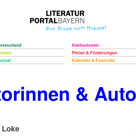
teraturland
Institutionen
hemen
Preise & Förderungen
urnal
Kalender & Festivals
orinnen & Aut
n Loke