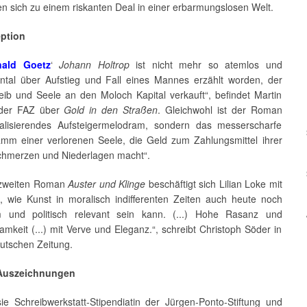
en sich zu einem riskanten Deal in einer erbarmungslosen Welt.
eption
nald Goetz
‘
Johann Holtrop
ist nicht mehr so atemlos und
ntal über Aufstieg und Fall eines Mannes erzählt worden, der
Leib und Seele an den Moloch Kapital verkauft“, befindet Martin
 der FAZ über
Gold in den Straßen
. Gleichwohl ist der Roman
alisierendes Aufsteigermelodram, sondern das messerscharfe
mm einer verlorenen Seele, die Geld zum Zahlungsmittel ihrer
chmerzen und Niederlagen macht“.
 zweiten Roman
Auster und Klinge
beschäftigt sich Lilian Loke mit
, wie Kunst in moralisch indifferenten Zeiten auch heute noch
 und politisch relevant sein kann. (...) Hohe Rasanz und
amkeit (...) mit Verve und Eleganz.“, schreibt Christoph Söder in
utschen Zeitung.
 Auszeichnungen
sie Schreibwerkstatt-Stipendiatin der Jürgen-Ponto-Stiftung und