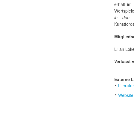
erhält im
Wortspiel
in den 
Kunstförd
Mitglieds
Lilian Lok
Verfasst 
Externe L
Literatu
Website 