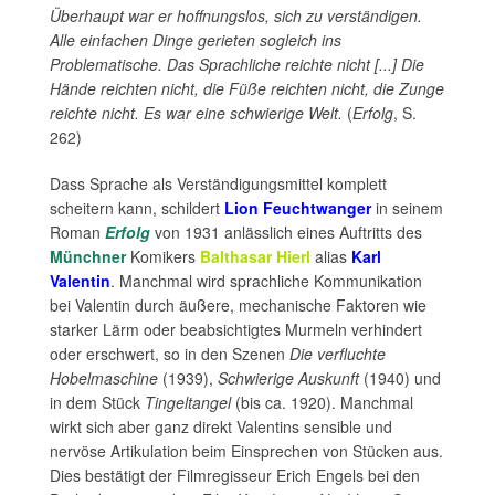
Überhaupt war er hoffnungslos, sich zu verständigen.
Alle einfachen Dinge gerieten sogleich ins
Problematische. Das Sprachliche reichte nicht [...] Die
Hände reichten nicht, die Füße reichten nicht, die Zunge
reichte nicht. Es war eine schwierige Welt.
(
Erfolg
, S.
262)
Dass Sprache als Verständigungsmittel komplett
scheitern kann, schildert
Lion Feuchtwanger
in seinem
Roman
Erfolg
von 1931 anlässlich eines Auftritts des
Münchner
Komikers
Balthasar Hierl
alias
Karl
Valentin
. Manchmal wird sprachliche Kommunikation
bei Valentin durch äußere, mechanische Faktoren wie
starker Lärm oder beabsichtigtes Murmeln verhindert
oder erschwert, so in den Szenen
Die verfluchte
Hobelmaschine
(1939),
Schwierige Auskunft
(1940) und
in dem Stück
Tingeltangel
(bis ca. 1920). Manchmal
wirkt sich aber ganz direkt Valentins sensible und
nervöse Artikulation beim Einsprechen von Stücken aus.
Dies bestätigt der Filmregisseur Erich Engels bei den