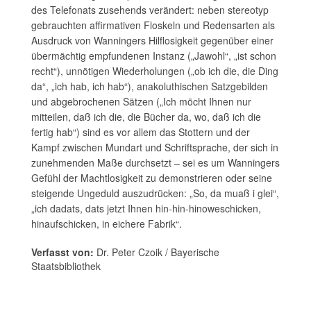
des Telefonats zusehends verändert: neben stereotyp
gebrauchten affirmativen Floskeln und Redensarten als
Ausdruck von Wanningers Hilflosigkeit gegenüber einer
übermächtig empfundenen Instanz („Jawohl“, „ist schon
recht“), unnötigen Wiederholungen („ob ich die, die Ding
da“, „ich hab, ich hab“), anakoluthischen Satzgebilden
und abgebrochenen Sätzen („Ich möcht Ihnen nur
mitteilen, daß ich die, die Bücher da, wo, daß ich die
fertig hab“) sind es vor allem das Stottern und der
Kampf zwischen Mundart und Schriftsprache, der sich in
zunehmenden Maße durchsetzt – sei es um Wanningers
Gefühl der Machtlosigkeit zu demonstrieren oder seine
steigende Ungeduld auszudrücken: „So, da muaß i glei“,
„ich dadats, dats jetzt Ihnen hin-hin-hinoweschicken,
hinaufschicken, in eichere Fabrik“.
Verfasst von:
Dr. Peter Czoik / Bayerische
Staatsbibliothek