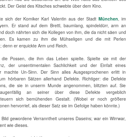
ickt. Der Geist des Kitsches schwebte über dem Kino.
e sich der Komiker Karl Valentin aus der Stadt
München
, im
ern. Er stand auf dem Brettl, baumlang, spindeldürr, arm an
nd doch nährten sich die Kollegen von ihm, die da nicht säen und
ten. Es kamen zu ihm die Mühseligen und die mit Perlen
; denn er erquickte Arm und Reich.
e die Possen, die ihm das Leben spielte. Spielte sie mit der
z, der unsentimentalen Sachlichkeit und der Einfalt eines
r machte Un-Sinn. Der Sinn alles Ausgesprochenen erlitt in
um hörbaren Sätzen allerhand Defekte. Richtiger: die Defekte
nns, die sie in unserm Munde angenommen, blitzten auf. Sie
ugenfällig an seiner über diese Defekte vergeblich
steuern sich bemühenden Gestalt. (Wobei er noch größere
onen hervorrief, als dieser Satz sie im Gefolge haben könnte.)
e Bild gewordene Verranntheit unseres Daseins; war ein Wirrwar,
ent wie dieses.