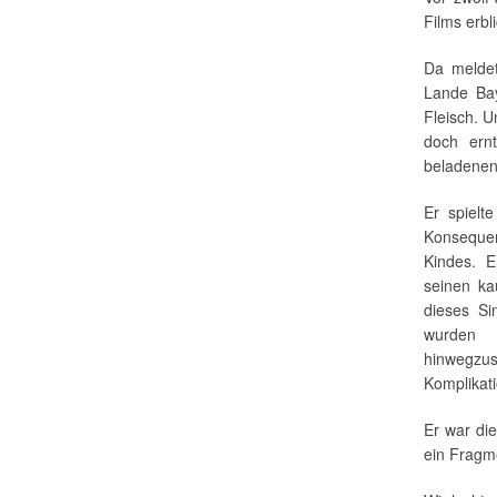
Films erbl
Da meldet
Lande Bay
Fleisch. U
doch ern
beladenen
Er spielt
Konsequen
Kindes. E
seinen ka
dieses Si
wurden a
hinwegzu
Komplikati
Er war di
ein Fragm