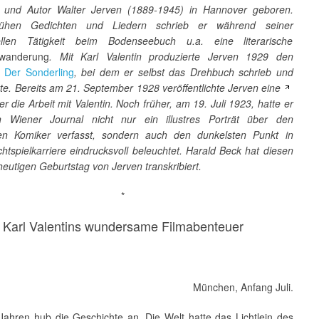
 und Autor Walter Jerven (1889-1945) in Hannover geboren.
ühen Gedichten und Liedern schrieb er während seiner
nellen Tätigkeit beim Bodenseebuch u.a. eine literarische
wanderung
.
Mit Karl Valentin produzierte Jerven 1929 den
Der Sonderling
, bei dem er selbst das Drehbuch schrieb und
te. Bereits am 21. September 1928 veröffentlichte Jerven eine
r die Arbeit mit Valentin. Noch früher, am 19. Juli 1923, hatte er
 Wiener Journal nicht nur ein illustres Porträt über den
en Komiker verfasst, sondern auch den dunkelsten Punkt in
htspielkarriere eindrucksvoll beleuchtet.
Harald Beck hat diesen
eutigen Geburtstag von Jerven transkribiert.
*
Karl Valentins wundersame Filmabenteuer
München, Anfang Juli.
 Jahren hub die Geschichte an. Die Welt hatte das Lichtlein des