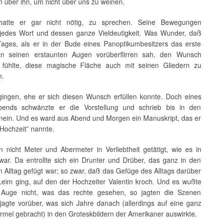
n über ihn, um nicht über uns zu weinen.
 hatte er gar nicht nötig, zu sprechen. Seine Bewegungen
 jedes Wort und dessen ganze Vieldeutigkeit. Was Wunder, daß
Tages, als er in der Bude eines Panoptikumbesitzers das erste
an seinen erstaunten Augen vorüberflirren sah, den Wunsch
fühlte, diese magische Fläche auch mit seinen Gliedern zu
n.
gingen, ehe er sich diesen Wunsch erfüllen konnte. Doch eines
bends schwänzte er die Vorstellung und schrieb bis in den
nein. Und es ward aus Abend und Morgen ein Manuskript, das er
 Hochzeit” nannte.
 nicht Meter und Abermeter in Verliebtheit getätigt, wie es in
ar. Da entrollte sich ein Drunter und Drüber, das ganz in den
en Alltag gefügt war; so zwar, daß das Gefüge des Alltags darüber
eim ging, auf den der Hochzeiter Valentin kroch. Und es wußte
 Auge nicht, was das rechte gesehen, so jagten die Szenen
 jagte vorüber, was sich Jahre danach (allerdings auf eine ganz
rmel gebracht) in den Groteskbildern der Amerikaner auswirkte.