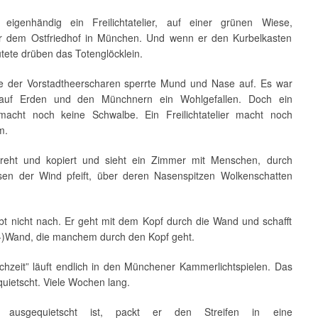
eigenhändig ein Freilichtatelier, auf einer grünen Wiese,
 dem Ostfriedhof in München. Und wenn er den Kurbelkasten
utete drüben das Totenglöcklein.
 der Vorstadtheerscharen sperrte Mund und Nase auf. Es war
uf Erden und den Münchnern ein Wohlgefallen. Doch ein
acht noch keine Schwalbe. Ein Freilichtatelier macht noch
m.
dreht und kopiert und sieht ein Zimmer mit Menschen, durch
en der Wind pfeift, über deren Nasenspitzen Wolkenschatten
ibt nicht nach. Er geht mit dem Kopf durch die Wand und schafft
n-)Wand, die manchem durch den Kopf geht.
chzeit” läuft endlich in den Münchener Kammerlichtspielen. Das
uietscht. Viele Wochen lang.
 ausgequietscht ist, packt er den Streifen in eine