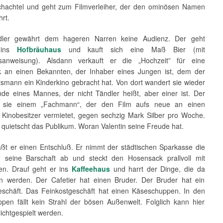
chachtel und geht zum Filmverleiher, der den ominösen Namen
hrt.
dler gewährt dem hageren Narren keine Audienz. Der geht
t ins
Hofbräuhaus
und kauft sich eine Maß Bier (mit
sanweisung). Alsdann verkauft er die „Hochzeit” für eine
k an einen Bekannten, der Inhaber eines Jungen ist, dem der
smann ein Kinderkino gebracht hat. Von dort wandert sie wieder
nde eines Mannes, der nicht Tändler heißt, aber einer ist. Der
lt sie einem „Fachmann“, der den Film aufs neue an einen
Kinobesitzer vermietet, gegen sechzig Mark Silber pro Woche.
quietscht das Publikum. Woran Valentin seine Freude hat.
aßt er einen Entschluß. Er nimmt der städtischen Sparkasse die
seine Barschaft ab und steckt den Hosensack prallvoll mit
en. Drauf geht er ins
Kaffeehaus
und harrt der Dinge, die da
werden. Der Cafetier hat einen Bruder. Der Bruder hat ein
eschäft. Das Feinkostgeschäft hat einen Käseschuppen. In den
pen fällt kein Strahl der bösen Außenwelt. Folglich kann hier
lichtgespielt werden.