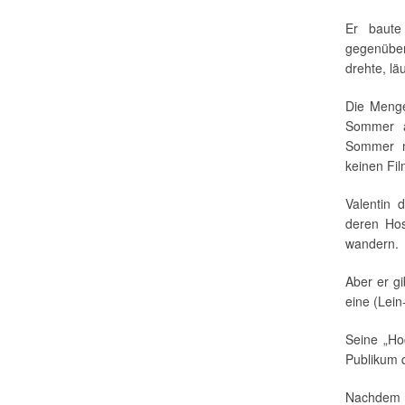
Er baute 
gegenüber
drehte, lä
Die Menge
Sommer a
Sommer m
keinen Fil
Valentin 
deren Hos
wandern.
Aber er g
eine (Lei
Seine „Ho
Publikum q
Nachdem