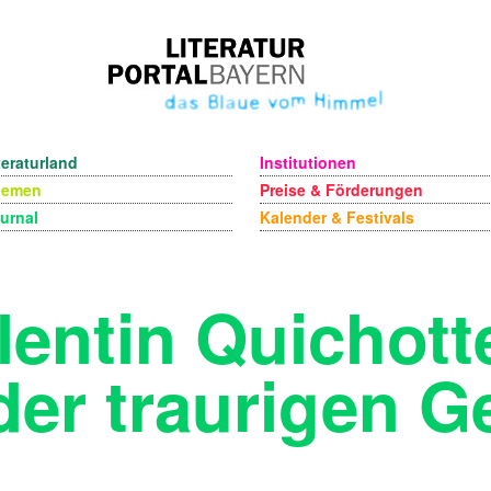
teraturland
Institutionen
hemen
Preise & Förderungen
urnal
Kalender & Festivals
entin Quichotte
der traurigen Ge