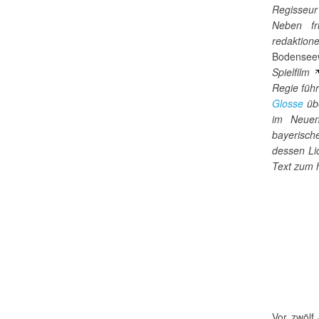
Regisseur
Neben fr
redaktio
Bodensee
Spielfilm
Regie führ
Glosse
übe
im Neuen
bayerisch
dessen Lic
Text zum h
Vor zwölf