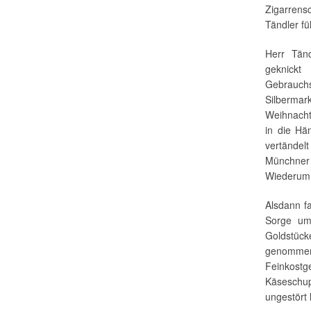
Zigarrens
Tändler fü
Herr Tän
geknick
Gebrauch
Silbermar
Weihnacht
in die Hä
vertände
Münchner 
Wiederum 
Alsdann f
Sorge um 
Goldstück
genommen 
Feinkostg
Käseschup
ungestört 