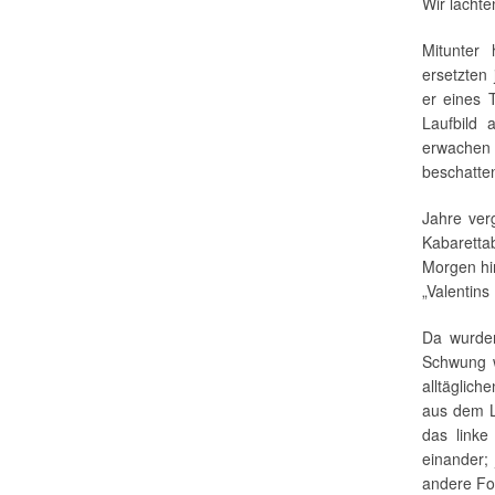
Wir lachte
Mitunter
ersetzten
er eines 
Laufbild 
erwachen 
beschatte
Jahre ver
Kabaretta
Morgen hi
„Valentins
Da wurden
Schwung w
alltäglich
aus dem L
das linke
einander;
andere Fo