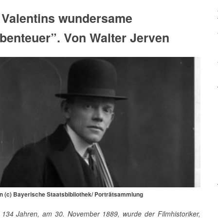
 Valentins wundersame
benteuer”. Von Walter Jerven
in (c) Bayerische Staatsbibliothek/ Porträtsammlung
 134 Jahren, am 30. November 1889, wurde der Filmhistoriker,