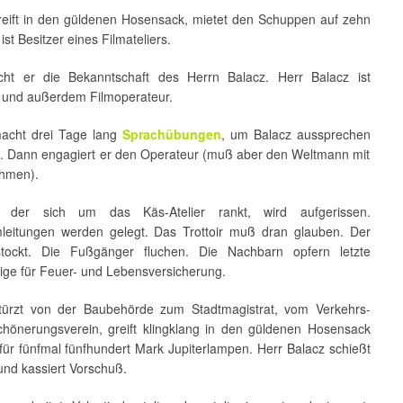
greift in den güldenen Hosensack, mietet den Schuppen auf zehn
ist Besitzer eines Filmateliers.
ht er die Bekanntschaft des Herrn Balacz. Herr Balacz ist
und außerdem Filmoperateur.
macht drei Tage lang
Sprachübungen
, um Balacz aussprechen
. Dann engagiert er den Operateur (muß aber den Weltmann mit
ehmen).
 der sich um das Käs-Atelier rankt, wird aufgerissen.
mleitungen werden gelegt. Das Trottoir muß dran glauben. Der
stockt. Die Fußgänger fluchen. Die Nachbarn opfern letzte
ige für Feuer- und Lebensversicherung.
stürzt von der Baubehörde zum Stadtmagistrat, vom Verkehrs-
hönerungsverein, greift klingklang in den güldenen Hosensack
für fünfmal fünfhundert Mark Jupiterlampen. Herr Balacz schießt
und kassiert Vorschuß.