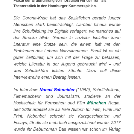
Plakat der Uraufführung von "Draußen vor der Tür" als
Theaterstück in den Hamburger Kammerspielen.
Die Corona-Krise hat das Sozialleben gerade junger
Menschen stark beeinträchtigt. Darüber hinaus wurde
ihre Schulbildung ins Digitale verlagert, wo manches auf
der Strecke blieb. Gerade in sozialer Isolation kann
Literatur eine Stütze sein, die einem hilft mit den
Problemen des Lebens klarzukommen. Somit ist es ein
guter Zeitpunkt, um sich mit der Frage zu befassen,
welche Literatur in der Jugend gebraucht wird – und
was Schullektüre leisten könnte. Dazu soll diese
Interviewreihe einen Beitrag leisten.
Im Interview:
Noemi Schneider
(*1982), Schriftstellerin,
Filmemacherin und Journalistin, studierte an der
Hochschule für Fernsehen und Film
München
Regie.
Seit 2008 arbeitet sie als freie Autorin für Film, Funk und
Print. Nebenbei schreibt sie Kurzgeschichten und
Essays, für die sie mehrfach ausgezeichnet wurde. 2017
wurde ihr Debütroman
Das wissen wir schon
im Verlag