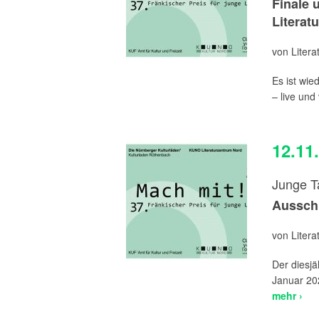
Finale 
Literat
von Liter
Es ist wie
– live und
12.11
Junge T
Ausschr
von Liter
Der diesjä
Januar 202
mehr ›