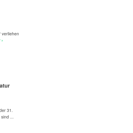
“ verliehen
 ›
atur
der 31.
sind ...