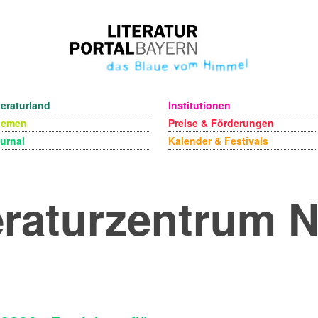
teraturland
Institutionen
hemen
Preise & Förderungen
urnal
Kalender & Festivals
eraturzentrum 