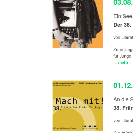
03.08
Ein See,
Der 38.
von Liter
Zehn jung
für Junge 
...
mehr ›
01.12
An die St
38. Frä
von Liter
Der Fränki