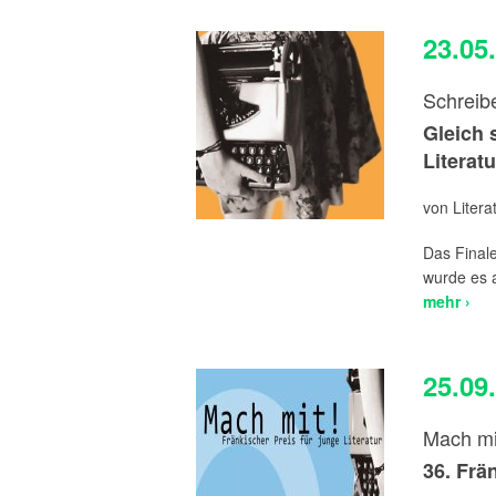
23.05
Schreib
Gleich 
Literatu
von Liter
Das Finale
wurde es a
mehr ›
25.09
Mach mi
36. Frä