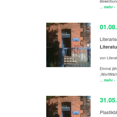
Bewerbung
...
mehr ›
01.08
Literari
Literat
von Liter
Einmal jäh
„WortWärt
...
mehr ›
31.05
Plastikb