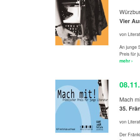
Würzbur
Vier Au
von Liter
An junge 
Preis für 
mehr ›
08.11
Mach mi
35. Frä
von Liter
Der Fränki