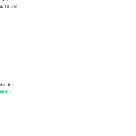
ns 16 und
alender:
mehr ›