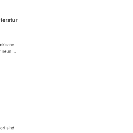
teratur
änkische
 neun ...
ort sind