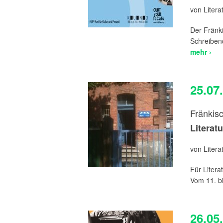
von Liter
Der Fränki
Schreibend
mehr ›
25.07
Fränkis
Literat
von Liter
Für Litera
Vom 11. bi
26.05