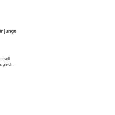
ür junge
pelvoll
gleich ...