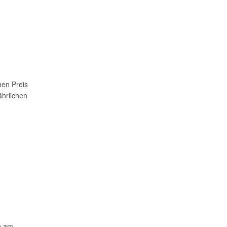
hen Preis
ährlichen
en am