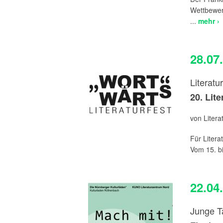
Wettbewer
...
mehr ›
28.07
Literatu
20. Lit
von Liter
Für Litera
Vom 15. bi
22.04
Junge T