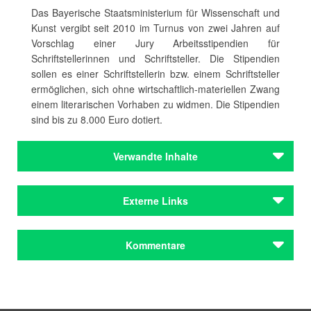
Das Bayerische Staatsministerium für Wissenschaft und
Kunst vergibt seit 2010 im Turnus von zwei Jahren auf
Vorschlag einer Jury Arbeitsstipendien für
Schriftstellerinnen und Schriftsteller. Die Stipendien
sollen es einer Schriftstellerin bzw. einem Schriftsteller
ermöglichen, sich ohne wirtschaftlich-materiellen Zwang
einem literarischen Vorhaben zu widmen. Die Stipendien
sind bis zu 8.000 Euro dotiert.
Verwandte Inhalte
Autoren
Externe Links
Buchholz , Natalie
Gómez, Sara
Jarawan, Pierre
Weitere Informationen
Kommentare
Laar, Augusta
Schmiedbauer, Christian
Autoren
Kommentar schreiben
Buchholz , Natalie