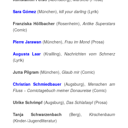
Sara Gómez
(München),
kill your darling
(Lyrik)
Franziska Höllbacher
(Rosenheim),
Antike Superstars
(Comic)
Pierre Jarawan
(München),
Frau im Mond
(Prosa)
Augusta Laar
(Krailling),
Nachrichten vom Schmerz
(Lyrik)
Jutta Pilgram
(München),
Glaub mir
(Comic)
Christian Schmiedbauer
(Augsburg),
Menschen am
Fluss − Comictagebuch meiner Donaureise
(Comic)
Ulrike Schrimpf
(Augsburg),
Das Schlafasyl
(Prosa)
Tanja Schwarzenbach
(Berg),
Kirschenbaum
(Kinder-/Jugendliteratur)