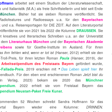
offmann
arbeitet seit einem Studium der Literaturwissenschaft,
 und Italianistik (M.A.) als freie Schriftstellerin und lebt seit Ende
München
. Bisher hat sie sieben Romane veröffentlicht. Sie
 Radiofeatures und Radioessays u.a. für den
Bayerischen
k
und v.a. Reisereportagen für DIE ZEIT. Auf dem Literaturportal
röffentlichte sie von 2021 bis 2022 die Kolumne
DRAUSSEN
. Sie
et kreatives und literarisches Schreiben u.a. an der Universität
, dem
Literaturhaus München
und der
Bayerischen Akademie
eibens
sowie für Goethe-Institute im Ausland. Für ihren
s ihm fehlen wird, wenn er tot ist
(Hanser, 2012) erhielt sie den
Troll-Preis, für ihren letzten Roman
Paula
(Hanser, 2019), der
n
Arbeitsstipendium des Freistaats Bayern
gefördert wurde,
-Fallada-Preis
. 2019 erschien mit
Das Leben spielt hier
ihr
gendbuch. Für den eben erst erschienenen Roman
Jetzt bist du
in Verlag, 2023) bekam sie 2020 das
Münchner
tipendium
. 2022 erhielt sie vom Freistaat Bayern das
ipendium Neustart-Paket Freie Kunst
.
ommenden 52 Wochen schreibt Sandra Hoffmann für das
urportal Bayern wieder eine Kolumne:
DRINNEN.