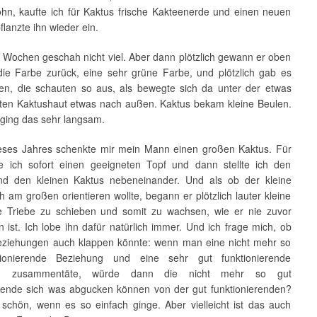
ohn, kaufte ich für Kaktus frische Kakteenerde und einen neuen
pflanzte ihn wieder ein.
n Wochen geschah nicht viel. Aber dann plötzlich gewann er oben
ie Farbe zurück, eine sehr grüne Farbe, und plötzlich gab es
len, die schauten so aus, als bewegte sich da unter der etwas
ten Kaktushaut etwas nach außen. Kaktus bekam kleine Beulen.
 ging das sehr langsam.
eses Jahres schenkte mir mein Mann einen großen Kaktus. Für
e ich sofort einen geeigneten Topf und dann stellte ich den
d den kleinen Kaktus nebeneinander. Und als ob der kleine
h am großen orientieren wollte, begann er plötzlich lauter kleine
e Triebe zu schieben und somit zu wachsen, wie er nie zuvor
ist. Ich lobe ihn dafür natürlich immer. Und ich frage mich, ob
eziehungen auch klappen könnte: wenn man eine nicht mehr so
tionierende Beziehung und eine sehr gut funktionierende
ng zusammentäte, würde dann die nicht mehr so gut
erende sich was abgucken können von der gut funktionierenden?
schön, wenn es so einfach ginge. Aber vielleicht ist das auch