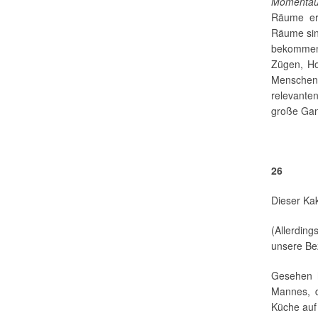
Momentau
Räume erm
Räume sind
bekommen
Zügen, Ho
Menschen
relevante
große Gan
26
Dieser Ka
(Allerding
unsere Be
Gesehen 
Mannes, d
Küche auf