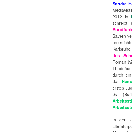
Sandra H
Mediävistik
2012 in
schreibt
Rundfun
Bayern ve
unterricht
Karlsruhe
des Schr
Roman
Wa
Thaddäus-
durch ei
den
Hans
erstes Ju
da
(Berl
Arbeitss
Arbeitsst
In den k
Literat