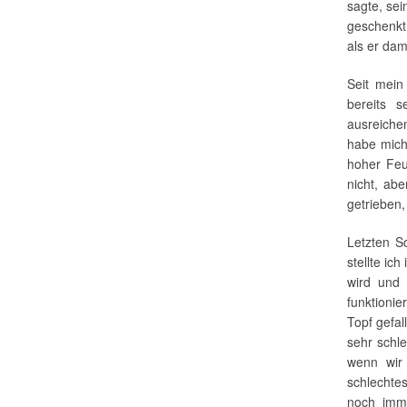
sagte, sei
geschenkt
als er dam
Seit mein
bereits 
ausreiche
habe mich
hoher Feu
nicht, ab
getrieben,
Letzten S
stellte ic
wird und
funktionie
Topf gefa
sehr schle
wenn wir 
schlechte
noch imm