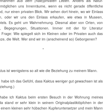
fnahmen aus dem (halb)privaten Leben.
Anders als Natur-
öglichen uns Innenräume, wenn es nicht gerade öffentliche
, nur einen privaten Blick. Wir sehen dort hinein, wo wir Einlass
, oder wir uns den Einlass erkaufen, wie etwa in Museen,
tels. Es geht um Wahrnehmung. Diesmal aber von Orten, von
, Begegnungen, Situationen. Immer mit der für Literatur
n Frage: Wie spiegelt sich im Kleinen oder im Privaten auch das
ze, die Welt. Wer sind wir im (anscheinend so) Geborgenen?
*
ktus ist wenigstens so alt wie die Beziehung zu meinem Mann.
s habe ich das Gefühl, dass Kaktus weniger gut gewachsen ist als
ziehung.)
habe ich Kaktus beim ersten Besuch in der Wohnung meines
a stand er sehr klein in seinem Originalplastiktöpfchen in der
 einem kleinen sehr hübschen Kupferuntersetzer und mein Mann