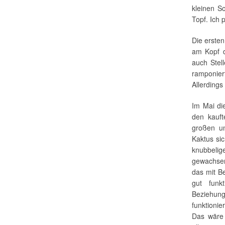
kleinen S
Topf. Ich 
Die erste
am Kopf d
auch Stel
ramponier
Allerdings
Im Mai di
den kauft
großen un
Kaktus sic
knubbelig
gewachsen 
das mit B
gut funk
Beziehu
funktioni
Das wäre 