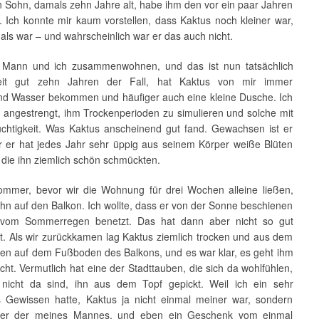
n Sohn, damals zehn Jahre alt, habe ihm den vor ein paar Jahren
. Ich konnte mir kaum vorstellen, dass Kaktus noch kleiner war,
als war – und wahrscheinlich war er das auch nicht.
 Mann und ich zusammenwohnen, und das ist nun tatsächlich
seit gut zehn Jahren der Fall, hat Kaktus von mir immer
nd Wasser bekommen und häufiger auch eine kleine Dusche. Ich
 angestrengt, ihm Trockenperioden zu simulieren und solche mit
chtigkeit. Was Kaktus anscheinend gut fand. Gewachsen ist er
er er hat jedes Jahr sehr üppig aus seinem Körper weiße Blüten
 die ihn ziemlich schön schmückten.
ommer, bevor wir die Wohnung für drei Wochen alleine ließen,
h ihn auf den Balkon. Ich wollte, dass er von der Sonne beschienen
 vom Sommerregen benetzt. Das hat dann aber nicht so gut
rt. Als wir zurückkamen lag Kaktus ziemlich trocken und aus dem
llen auf dem Fußboden des Balkons, und es war klar, es geht ihm
cht. Vermutlich hat eine der Stadttauben, die sich da wohlfühlen,
nicht da sind, ihn aus dem Topf gepickt. Weil ich ein sehr
s Gewissen hatte, Kaktus ja nicht einmal meiner war, sondern
er der meines Mannes, und eben ein Geschenk vom einmal