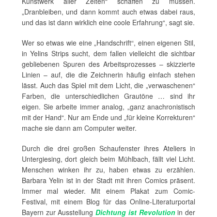
Kunstwerk aller Zeiten“ schaffen zu müssen.
„Dranbleiben, und dann kommt auch etwas dabei raus,
und das ist dann wirklich eine coole Erfahrung“, sagt sie.
Wer so etwas wie eine „Handschrift“, einen eigenen Stil,
in Yelins Strips sucht, dem fallen vielleicht die sichtbar
gebliebenen Spuren des Arbeitsprozesses – skizzierte
Linien – auf, die die Zeichnerin häufig einfach stehen
lässt. Auch das Spiel mit dem Licht, die „verwaschenen“
Farben, die unterschiedlichen Grautöne … sind ihr
eigen. Sie arbeite immer analog, „ganz anachronistisch
mit der Hand“. Nur am Ende und „für kleine Korrekturen“
mache sie dann am Computer weiter.
Durch die drei großen Schaufenster ihres Ateliers in
Untergiesing, dort gleich beim Mühlbach, fällt viel Licht.
Menschen winken ihr zu, haben etwas zu erzählen.
Barbara Yelin ist in der Stadt mit ihren Comics präsent.
Immer mal wieder. Mit einem Plakat zum Comic-
Festival, mit einem Blog für das Online-Literaturportal
Bayern zur Ausstellung
Dichtung ist Revolution
in der