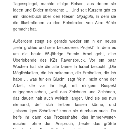
Tagesspiegel, machte einige Reisen, aus denen sie
Ideen und Bilder mitbrachte … Und seit Kurzem gibt es
ein Kinderbuch über den Riesen
Gigaguhl
, in dem sie
die Illustrationen zu den Reimtexten von Alex Rühle
gemacht hat.
Außerdem steigt sie gerade wieder ein in ein neues
„sehr großes und sehr besonderes Projekt“, in dem es
um die heute 85-jährige Emmie Arbel geht, eine
Überlebende des KZs Ravensbrück. Vor ein paar
Wochen hat sie die alte Dame in Israel besucht. „Die
Möglichkeiten, die ich bekomme, die Freiheiten, die ich
habe … was für ein Glück“, sagt Yelin, nicht ohne der
Arbeit, die vor ihr liegt, mit einigem Respekt
entgegenzusehen, „weil das Zeichnen und Zeichnen,
das dauert halt auch wirklich lange“. Und sie sei nun
niemand, der sich treiben lassen könne, und
„missmutiges Scheitern“ kenne sie durchaus auch. Da
helfe ihr dann das Prozesshafte, das Immer-weiter-
machen ohne den Anspruch, „heute das größte