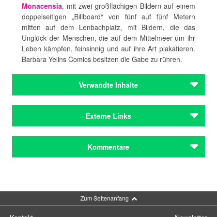
Monacensia
, mit zwei großflächigen Bildern auf einem
doppelseitigen „Billboard“ von fünf auf fünf Metern
mitten auf dem Lenbachplatz, mit Bildern, die das
Unglück der Menschen, die auf dem Mittelmeer um ihr
Leben kämpfen, feinsinnig und auf ihre Art plakatieren.
Barbara Yelins Comics besitzen die Gabe zu rühren.
Verwandte Inhalte
Autoren
Externe Links
Diehl, Katrin
Yelin, Barbara
Website von Barbara Yelin
Kommentare
Autoren
LiteraturSeiten München
(wo dieser Artikel zuerst
Diehl, Katrin
erschien)
Yelin, Barbara
Kommentar schreiben
Preise & Förderungen
Bayerische Kunstförderpreise in der Sparte
Zum Seitenanfang
Literatur