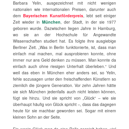
Barbara Yelin, ausgezeichnet mit nicht wenigen
nationalen wie internationalen Preisen, darunter auch
dem
Bayerischen Kunstförderpreis
, lebt seit einiger
Zeit wieder in
München
, der Stadt, in der sie 1977
geboren wurde. Dazwischen liegen Jahre in Hamburg,
wo sie an der Hochschule für Angewandte
Wissenschaften studiert hat. Es folgte ihre ausgiebige
Berliner Zeit. „Was in Berlin funktionierte, ist, dass man
einfach mal machen, mal ausprobieren konnte, ohne
immer nur ans Geld denken zu müssen. Man konnte da
einfach auch ohne riesigen Unterhalt überleben.“ Und
weil das eben in München eher anders sei, so Yelin,
fehle sozusagen unter den freischaffenden Künstlern so
ziemlich die jüngere Generation. Vor zehn Jahren hätte
sie sich München jedenfalls auch nicht leisten können,
fügt sie hinzu. Und sie spricht von „Glück“ – wie sie
überhaupt häufig von Glück spricht –, dass das dagegen
heute für sie machbar geworden sei. Sogar mit einem
kleinen Sohn an der Seite.
Ein wenig Glück mag da eine Rolle gespielt haben, viel