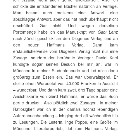
schickte die entstandenen Bücher natürlich an Verlage.
Man bekam auch meistens eine Antwort, eine
abschlägige Antwort, aber das hat mich überhaupt nicht
erschüttert. Gar nicht. Und wegen derselben
Portomenge habe ich das Manuskript von
Gabi Lenz
nach Zürich geschickt an den Diogenes Verlag und an
den neuen Haffmans Verlag. Dann kam
erstaunlicherweise vom Diogenes Verlag nicht nur eine
Zusage, sondern der berühmte Verleger Daniel Keel
kündigte sogar seinen Besuch bei mir an, war in
München in meiner Studentenbude und lud mich dann
großartig zum Essen ein. Das war überwältigend. Er
stellte einen Werbeetat von 40.000 Franken in Aussicht
– wunderbar. Und dann kam zwei, drei Tage später eine
Ansichtskarte von Gerd Haffmans, er würde das Buch
gerne drucken. Also plötzlich zwei Zusagen. In meiner
Ratlosigkeit war ich in der damals höchst lebendigen
Autorenbuchhandlung – ich ging dort oft wöchentlich hin
zu Lesungen. Die Leiterin, Inge Poppe, eine Größe im
Münchner Literaturbetrieb, riet zum Haffmans Verlag.