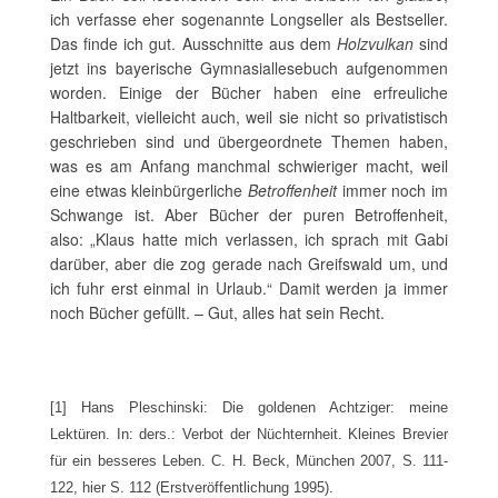
ich verfasse eher sogenannte Longseller als Bestseller.
Das finde ich gut. Ausschnitte aus dem
Holzvulkan
sind
jetzt ins bayerische Gymnasiallesebuch aufgenommen
worden. Einige der Bücher haben eine erfreuliche
Haltbarkeit, vielleicht auch, weil sie nicht so privatistisch
geschrieben sind und übergeordnete Themen haben,
was es am Anfang manchmal schwieriger macht, weil
eine etwas kleinbürgerliche
Betroffenheit
immer noch im
Schwange ist. Aber Bücher der puren Betroffenheit,
also: „Klaus hatte mich verlassen, ich sprach mit Gabi
darüber, aber die zog gerade nach Greifswald um, und
ich fuhr erst einmal in Urlaub.“ Damit werden ja immer
noch Bücher gefüllt. – Gut, alles hat sein Recht.
[1] Hans Pleschinski: Die goldenen Achtziger: meine
Lektüren. In: ders.: Verbot der Nüchternheit. Kleines Brevier
für ein besseres Leben. C. H. Beck, München 2007, S. 111-
122, hier S. 112 (Erstveröffentlichung 1995).