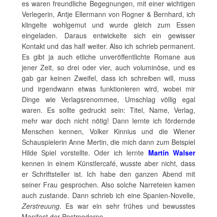
es waren freundliche Begegnungen, mit einer wichtigen
Verlegerin, Antje Ellermann von Rogner & Bernhard, ich
klingelte wohlgemut und wurde gleich zum Essen
eingeladen. Daraus entwickelte sich ein gewisser
Kontakt und das half weiter. Also ich schrieb permanent.
Es gibt ja auch etliche unveröffentlichte Romane aus
jener Zeit, so drei oder vier, auch voluminöse, und es
gab gar keinen Zweifel, dass ich schreiben will, muss
und irgendwann etwas funktionieren wird, wobei mir
Dinge wie Verlagsrenommee, Umschlag völlig egal
waren. Es sollte gedruckt sein: Titel, Name, Verlag,
mehr war doch nicht nötig! Dann lernte ich fördernde
Menschen kennen, Volker Kinnius und die Wiener
Schauspielerin Anne Mertin, die mich dann zum Beispiel
Hilde Spiel vorstellte. Oder ich lernte
Martin Walser
kennen in einem Künstlercafé, wusste aber nicht, dass
er Schriftsteller ist. Ich habe den ganzen Abend mit
seiner Frau gesprochen. Also solche Narreteien kamen
auch zustande. Dann schrieb ich eine Spanien-Novelle,
Zerstreuung
. Es war ein sehr frühes und bewusstes
Manifest der Postmoderne.