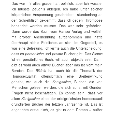
Das war mir alles grauenhaft peinlich, aber ich wusste,
ich musste Zeugnis ablegen. Ich habe unter solcher
körperlichen Anspannung geschrieben, stundenlang an
den Schreibtisch geklemmt, dass ich gegen Thrombose
behandelt werden musste. Das war sehr gefährlich.
Dann wurde das Buch vom Hanser Verlag und weithin
mit großer Anerkennung aufgenommen und hatte
überhaupt nichts Peinliches an sich. Im Gegenteil, es
war eine Befreiung. Ich lernte auch die Unterscheidung,
dass es
persönliche
und
private
Bücher gibt. Das
Bildnis
ist ein persönliches Buch, will auch objektiv sein. Dann
gibt es wohl auch
intime
Bücher, aber das ist nicht mein
Bereich. Das
Bildnis
hat auch für die Thematik der
Homosexualität offensichtlich eine Breitenwirkung
gehabt, wie auch die
Königsallee
, Bücher, die von
Menschen gelesen werden, die sich sonst mit Gender-
Fragen nicht beschäftigen. Es könnte sein, dass vor
allem
Königsallee
eines der erfolgreichsten homosexuell
grundierten Bücher der letzten Jahrzehnte ist. Das ist
angenehm erstaunlich, es gibt in dem Roman – außer