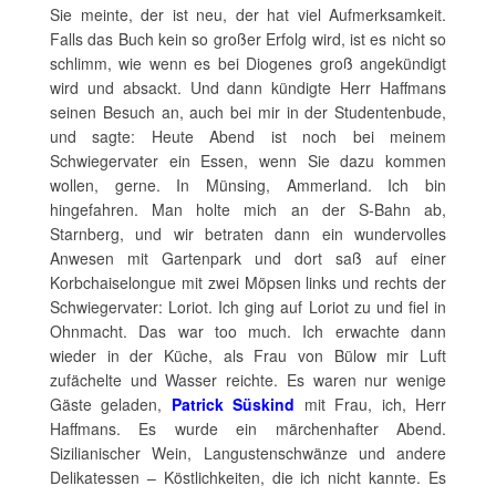
Sie meinte, der ist neu, der hat viel Aufmerksamkeit.
Falls das Buch kein so großer Erfolg wird, ist es nicht so
schlimm, wie wenn es bei Diogenes groß angekündigt
wird und absackt. Und dann kündigte Herr Haffmans
seinen Besuch an, auch bei mir in der Studentenbude,
und sagte: Heute Abend ist noch bei meinem
Schwiegervater ein Essen, wenn Sie dazu kommen
wollen, gerne. In Münsing, Ammerland. Ich bin
hingefahren. Man holte mich an der S-Bahn ab,
Starnberg, und wir betraten dann ein wundervolles
Anwesen mit Gartenpark und dort saß auf einer
Korbchaiselongue mit zwei Möpsen links und rechts der
Schwiegervater: Loriot. Ich ging auf Loriot zu und fiel in
Ohnmacht. Das war too much. Ich erwachte dann
wieder in der Küche, als Frau von Bülow mir Luft
zufächelte und Wasser reichte. Es waren nur wenige
Gäste geladen,
Patrick Süskind
mit Frau, ich, Herr
Haffmans. Es wurde ein märchenhafter Abend.
Sizilianischer Wein, Langustenschwänze und andere
Delikatessen – Köstlichkeiten, die ich nicht kannte. Es