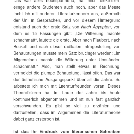
Das war alles hochspannend, hat mich elektrisiert,
einige andere Studenten auch noch, aber das Meiste
focht ich mit anderen Literaturkennern aus, außerhalb
der Uni in Gesprächen, und vor diesem Hintergrund
entstand auch der erste Satz von
Nach Ägyppten
, von
dem es 15 Fassungen gibt: „Die Witterung machte
schachmatt“, lautete die erste. Aber nach Flaubert, nach
Beckett und nach dieser radikalen Infragestellung von
Behauptungen musste mein Satz brüchiger werden: „Im
Allgemeinen machte die Witterung unter Umständen
schachmatt.“ Also, man stellt etwas in Rechnung,
vermeidet die plumpe Behauptung, lässt offen. Das war
der ästhetische Ausgangspunkt über all die Jahre. So
arbeitete ich mich mit Literaturfreunden voran. Dieses
Theoretisieren hat im Laufe der Jahre bis heute
kontinuierlich abgenommen und ist nun fast gänzlich
verschwunden. Es gibt so viel zu erzählen und
darzustellen, dass im Allgemeinen die Literaturtheorie
dabei ganz erstorben ist.
Ist das Ihr Eindruck vom literarischen Schreiben