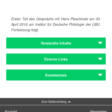
Erster Teil des Gesprächs mit Hans Pleschinski am 30.
April 2018 am Institut für Deutsche Philologie der LMU.
Fortsetzung folgt.
Verwandte Inhalte
Autoren
Externe Links
Henscheid, Eckhard
Mann, Thomas
Pleschinski, Hans
Zur Homepage des Autors
Kommentare
Süskind, Patrick
Hans Pleschinski im Verlag C. H. Beck
Walser, Martin
Autoren
Kommentar schreiben
Henscheid, Eckhard
Mann, Thomas
Zum Seitenanfang
Pleschinski, Hans
Süskind, Patrick
Kontakt
Newsletter