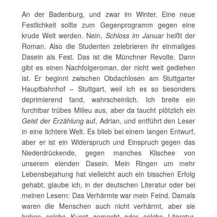
An der Badenburg, und zwar im Winter. Eine neue
Festlichkeit sollte zum Gegenprogramm gegen eine
krude Welt werden. Nein,
Schloss im Januar
heißt der
Roman. Also die Studenten zelebrieren ihr einmaliges
Dasein als Fest. Das ist die Münchner Revolte. Dann
gibt es einen Nachfolgeroman, der nicht weit gediehen
ist. Er beginnt zwischen Obdachlosen am Stuttgarter
Hauptbahnhof – Stuttgart, weil ich es so besonders
deprimierend fand, wahrscheinlich. Ich breite ein
furchtbar trübes Milieu aus, aber da taucht plötzlich ein
Geist der Erzählung
auf, Adrian, und entführt den Leser
in eine lichtere Welt. Es blieb bei einem langen Entwurf,
aber er ist ein Widerspruch und Einspruch gegen das
Niederdrückende, gegen manches Klischee von
unserem elenden Dasein. Mein Ringen um mehr
Lebensbejahung hat vielleicht auch ein bisschen Erfolg
gehabt, glaube ich, in der deutschen Literatur oder bei
meinen Lesern: Das Verhärmte war mein Feind. Damals
waren die Menschen auch nicht verhärmt, aber sie
haben solche Kunst gemacht oder solche Literatur.