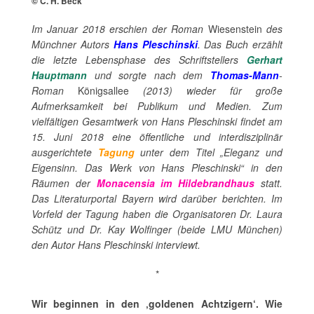
© C. H. Beck
Im Januar 2018 erschien der Roman
Wiesenstein
des
Münchner Autors
Hans Pleschinski
. Das Buch erzählt
die letzte Lebensphase des Schriftstellers
Gerhart
Hauptmann
und sorgte nach dem
Thomas-Mann
-
Roman
Königsallee
(2013) wieder für große
Aufmerksamkeit bei Publikum und Medien. Zum
vielfältigen Gesamtwerk von Hans Pleschinski findet am
15. Juni 2018 eine öffentliche und interdisziplinär
ausgerichtete
Tagung
unter dem Titel „Eleganz und
Eigensinn. Das Werk von Hans Pleschinski“ in den
Räumen der
Monacensia im Hildebrandhaus
statt.
Das Literaturportal Bayern wird darüber berichten. Im
Vorfeld der Tagung haben die Organisatoren Dr. Laura
Schütz und Dr. Kay Wolfinger (beide LMU München)
den Autor Hans Pleschinski interviewt.
*
Wir beginnen in den ‚goldenen Achtzigern‘. Wie