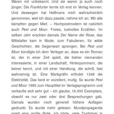
Waren mir unbekannt. Und sie waren ja auch noch
jünger. Die
Frankfurter
lernte ich erst im Verlag kennen.
Und deswegen hat Haffmans mich wahrscheinlich
genommen, weil ich dazu passte, nehme ich an. Wir alle
kämpften gegen Mief. – Hochpostmodern ist natürlich
auch
Pest und Moor
. Freies, lustvolles Erzählen. Im
selben Jahr erschien damals
Der Name der Rose
, das
Mittelalter kam in Mode, zum Fabulieren, für wilde
Geschichten, die Gegenwart sprengen. Bei
Pest und
Moor
kündigte ich dem Verleger an, dass es ein Roman
ist, der in einer Zeit spielt, die bisher niemanden
interessierte, in einer Landschaft, Hinterpommern, die
keiner kennt, und mit einer Handlung, die schrill, fast
wahnsinnig ist. Eine Markgräfin erfindet 1348 die
Elektrizität. Das fand er exzellent, mutig. So wurde
Pest
und Moor
1985 zum Haupttitel im Verlagsprogramm und
verkaufte sich sehr gut – ich glaube, 16.000 Exemplare,
obwohl es nur zwei oder drei Besprechungen gab.
Damals wurden noch generell höhere Auflagen
gedruckt. Es wurde mehr gelesen. Mundpropaganda
spielt eine große Rolle. Ich hörte, viele Taxifahrer in