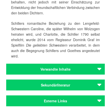
behalten, nicht jedoch mit seiner Einschätzung zur
Entwicklung der freundschaftlichen Verbindung zwischen
den beiden Dichtern.
Schillers romantische Beziehung zu den Lengefeld-
Schwestern Caroline, die später Wilhelm von Wolzogen
heiraten wird, und Charlotte, die Schiller 1790 selbst
ehelicht, wurde 2014 vom Regisseur Dominik Graf im
Spielfilm
Die geliebten Schwestern
verarbeitet, in dem
auch die Begegnung Schillers und Goethes angedeutet
wird.
Verwandte Inhalte
Nachlässe
Sekundärliteratur
Schiller, Friedrich
Nachlässe
Osterkamp, Ernst (2009): Einsamkeit. Über ein Problem
Externe Links
Schiller, Friedrich
in Leben und Werk des späten Goethe. In: Tabula Rasa.
Jenenser Zeitschrift für kritisches Denken 38. URL: