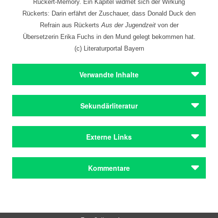
Rückert-Memory. Ein Kapitel widmet sich der Wirkung
Rückerts: Darin erfährt der Zuschauer, dass Donald Duck den
Refrain aus Rückerts
Aus der Jugendzeit
von der
Übersetzerin Erika Fuchs in den Mund gelegt bekommen hat.
(c) Literaturportal Bayern
Verwandte Inhalte
Autoren
Sekundärliteratur
Rückert, Friedrich
Autoren
Kreutner, Rudolf (Hg.) (2016): Der Weltpoet. Friedrich
Externe Links
Rückert, Friedrich
Rückert 1788-1866. Dichter Orientalist Zeitkritiker.
Ausstellungskatalog. Göttingen.
Preise & Förderungen
Rückertausstellung in Erlangen
Coburger Rückert-Preis
Kommentare
Rückertausstellung in Coburg
Preise & Förderungen
Coburger Rückert-Preis
Kommentar schreiben
Städteporträts