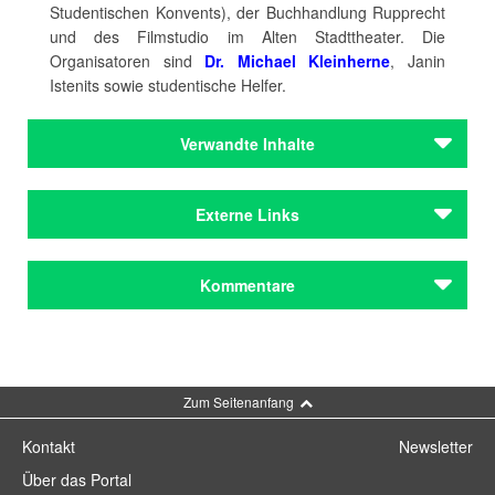
Studentischen Konvents), der Buchhandlung Rupprecht
und des Filmstudio im Alten Stadttheater. Die
Organisatoren sind
Dr. Michael Kleinherne
, Janin
Istenits sowie studentische Helfer.
Verwandte Inhalte
Autoren
Externe Links
Gomringer, Nora
Kleinherne, Michael
Katholische Universität Eichstätt-Ingolstadt
Kommentare
Autoren
Programm LiteraPur 2016
Gomringer, Nora
Kleinherne, Michael
Buchhandlung Rupprecht Eichstätt
Kommentar schreiben
Reihen & Festivals
Filmstudio im Alten Stadttheater
LiteraPur in Eichstätt / Eichstätt
Zum Seitenanfang
Reihen & Festivals
Kontakt
Newsletter
LiteraPur in Eichstätt / Eichstätt
Über das Portal