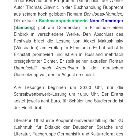
in der KHG auf dem Programm. Danach liest der Wiener
Autor Thomas Glavinic in der Buchhandlung Rupprecht
aus seinem hoch gelobten Romam
Der Jonas-Komplex
.
Die aktuelle
Bachmannpreisträgerin
Nora Gomringer
(
Bamberg
) gibt am Donnerstag im Filmstudio einen
Einblick in verschiedene Werke. Den Abschluss des
Festivals bildet die Lesung von Alexei Makushinsky
(Wiesbaden) am Freitag im Filmstudio. Er hat selbst in
Eichstätt promoviert und ist ein in Russland mehrfach
preisgekrönter Dichter. Er stellt seinen aktuellen Roman
Dampfschiff nach Argentinien
in der deutschen
Übersetzung vor, der im August erscheint.
Alle Lesungen beginnen um 20:00 Uhr, nur die
Schreibwettbewerb-Lesung um 18:00 Uhr. Der Eintritt
kostet jeweils acht Euro, für Schüler und Studierende ist
der Eintritt frei.
LiteraPur 16 ist eine Kooperationsveranstaltung der KU
(Lehrstuhl für Didaktik der Deutschen Sprache und
Literatur, Fachgruppe Germanistik und Kulturreferat des