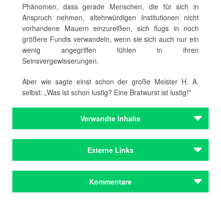
Phänomen, dass gerade Menschen, die für sich in
Anspruch nehmen, altehrwürdigen Institutionen nicht
vorhandene Mauern einzureißen, sich flugs in noch
größere Fundis verwandeln, wenn sie sich auch nur ein
wenig angegriffen fühlen in ihren
Seinsvergewisserungen.
Aber wie sagte einst schon der große Meister H. A.
selbst: „Was ist schon lustig? Eine Bratwurst ist lustig!"
Verwandte Inhalte
Autoren
Externe Links
Achternbusch, Herbert
Holzheimer, Gerd
Website der Zeitschrift
Kommentare
Autoren
Website des Verlags
Achternbusch, Herbert
Holzheimer, Gerd
Kommentar schreiben