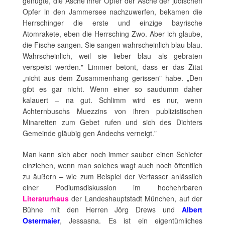
genügte, die Asche ihrer Opfer der Asche der jüdischen
Opfer in den Jammersee nachzuwerfen, bekamen die
Herrschinger die erste und einzige bayrische
Atomrakete, eben die Herrsching Zwo. Aber ich glaube,
die Fische sangen. Sie sangen wahrscheinlich blau blau.
Wahrscheinlich, weil sie lieber blau als gebraten
verspeist werden." Limmer betont, dass er das Zitat
„nicht aus dem Zusammenhang gerissen" habe. „Den
gibt es gar nicht. Wenn einer so saudumm daher
kalauert
–
na gut. Schlimm wird es nur, wenn
Achternbuschs Muezzins von ihren publizistischen
Minaretten zum Gebet rufen und sich des Dichters
Gemeinde gläubig gen Andechs verneigt."
Man kann sich aber noch immer sauber einen Schiefer
einziehen, wenn man solches wagt auch noch öffentlich
zu äußern
–
wie zum Beispiel der Verfasser anlässlich
einer Podiumsdiskussion im hochehrbaren
Literaturhaus
der Landeshauptstadt München, auf der
Bühne mit den Herren Jörg Drews und
Albert
Ostermaier
, Jessasna. Es ist ein eigentümliches