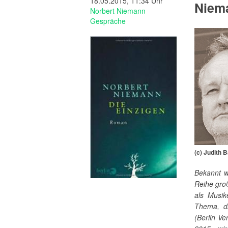
18.05.2015, 11:34 Uhr
Niem
Norbert Niemann
Gespräche
(c) Judith 
Bekannt w
Reihe gro
als Musi
Thema, d
(Berlin V