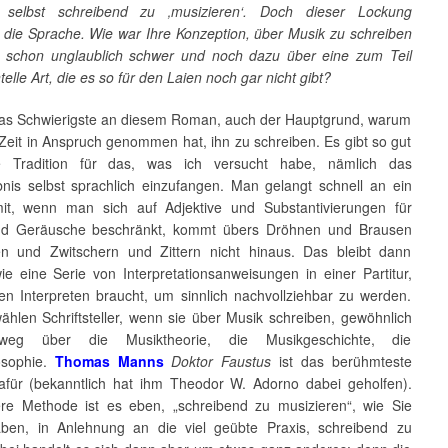
 selbst schreibend zu ‚musizieren‘. Doch dieser Lockung
t die Sprache. Wie war Ihre Konzeption, über Musik zu schreiben
 schon unglaublich schwer und noch dazu über eine zum Teil
elle Art, die es so für den Laien noch gar nicht gibt?
as Schwierigste an diesem Roman, auch der Hauptgrund, warum
 Zeit in Anspruch genommen hat, ihn zu schreiben. Es gibt so gut
e Tradition für das, was ich versucht habe, nämlich das
bnis selbst sprachlich einzufangen. Man gelangt schnell an ein
t, wenn man sich auf Adjektive und Substantivierungen für
nd Geräusche beschränkt, kommt übers Dröhnen und Brausen
n und Zwitschern und Zittern nicht hinaus. Das bleibt dann
ie eine Serie von Interpretationsanweisungen in einer Partitur,
den Interpreten braucht, um sinnlich nachvollziehbar zu werden.
ählen Schriftsteller, wenn sie über Musik schreiben, gewöhnlich
eg über die Musiktheorie, die Musikgeschichte, die
osophie.
Thomas Manns
Doktor Faustus
ist das berühmteste
dafür (bekanntlich hat ihm Theodor W. Adorno dabei geholfen).
re Methode ist es eben, „schreibend zu musizieren“, wie Sie
ben, in Anlehnung an die viel geübte Praxis, schreibend zu