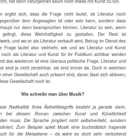
mt, hat dann naturgemäß kaum noch etwas mit Kunst zu tun.
m ergibt sich, dass die Frage nicht lautet, ob Literatur noch
gegenüber dem Angesagten ist oder sein kann, sondern dass
rhaupt nur dann beanspruchen können, Literatur zu sein, wenn
 gelingt, diese Wehrhaftigkeit zu gestalten. Der Rest ist
erk, und wo er als Literatur verkauft wird, Betrug im Dienst des
Die Frage lautet also vielmehr, wie und wo Literatur und Kunst
 noch als Literatur und Kunst für ihr Publikum sichtbar werden
d das wiederum ist eine überaus politische Frage. Literatur und
st sind ja nicht zerstörbar, sie sind immer da. Doch in welchem
n einer Gesellschaft auch präsent sind, daran lässt sich ablesen,
diese Gesellschaft noch ist.
Wie schreibt man über Musik?
sse Radikalität Ihres Ästhetikbegriffs besteht ja gerade darin,
 bei diesem Roman zwischen Kunst und Künstlichkeit
iden muss. Die Sprache jongliert nicht selbstverliebt, sondern
ipliniert. Zum Beispiel spielt Musik eine buchstäblich tragende
auch für die Metaebene – da wäre es doch sehr verlockend