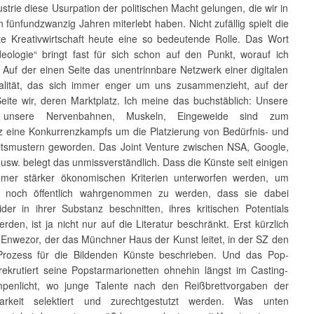
strie diese Usurpation der politischen Macht gelungen, die wir in
n fünfundzwanzig Jahren miterlebt haben. Nicht zufällig spielt die
e Kreativwirtschaft heute eine so bedeutende Rolle. Das Wort
eologie“ bringt fast für sich schon auf den Punkt, worauf ich
: Auf der einen Seite das unentrinnbare Netzwerk einer digitalen
alität, das sich immer enger um uns zusammenzieht, auf der
eite wir, deren Marktplatz. Ich meine das buchstäblich: Unsere
 unsere Nervenbahnen, Muskeln, Eingeweide sind zum
z eine Konkurrenzkampfs um die Platzierung von Bedürfnis- und
eitsmustern geworden. Das Joint Venture zwischen NSA, Google,
sw. belegt das unmissverständlich. Dass die Künste seit einigen
mer stärker ökonomischen Kriterien unterworfen werden, um
t noch öffentlich wahrgenommen zu werden, dass sie dabei
ider in ihrer Substanz beschnitten, ihres kritischen Potentials
rden, ist ja nicht nur auf die Literatur beschränkt. Erst kürzlich
 Enwezor, der das Münchner Haus der Kunst leitet, in der SZ den
Prozess für die Bildenden Künste beschrieben. Und das Pop-
rekrutiert seine Popstarmarionetten ohnehin längst im Casting-
penlicht, wo junge Talente nach den Reißbrettvorgaben der
barkeit selektiert und zurechtgestutzt werden. Was unten