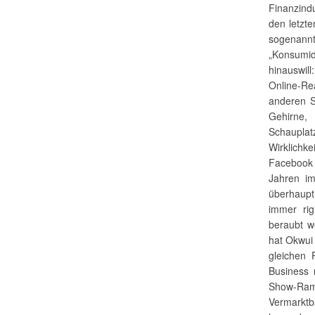
Finanzindu
den letzte
sogenannt
„Konsumid
hinauswill
Online-Re
anderen S
Gehirne,
Schauplat
Wirklichk
Facebook u
Jahren im
überhaup
immer rig
beraubt we
hat Okwui
gleichen 
Business 
Show-Ram
Vermarkt