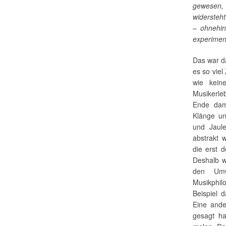
gewesen,
widersteh
– ohnehin
experiment
Das war d
es so viel
wie kein
Musikerle
Ende dami
Klänge u
und Jaule
abstrakt w
die erst 
Deshalb w
den Umw
Musikphil
Beispiel 
Eine ande
gesagt ha