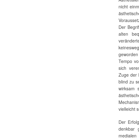
nicht einm
ästhetis
Vorausset
Der Begri
alten be
veränder
keinesweg
geworden 
Tempo von
sich ver
Zuge der 
blind zu s
wirksam 
ästhetisch
Mechanis
vielleicht
Der Erfol
denkbar 
medialen