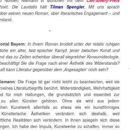
rd Norbert Niemann in München mit dem
Carl-Amery-Preis
chnet. Die Laudatio hält
Tilman Spengler
. Mit uns sprach
ber seinen neuen Roman, über literarisches Engagement
–
und
rstand.
*
portal Bayern
: In Ihrem Roman brodelt unter der relativ ruhigen
läche ein alter, fast epischer Kampf, jener zwischen Kunst und
nd das zu Zeiten scheinbar überall siegreicher Konsumideologie.
 beschäftigt Sie die Frage nach einer Ästhetik des Widerstands?
aft kann Literatur gegenüber dem ‚Angesagten‘ noch sein?
Niemann
: Die Frage ist gar nicht leicht zu beantworten, weil sie
eines Literaturbegriffs berührt. Widerständigkeit, Wehrhaftigkeit
d für mich Haltungen, die grundsätzlich und essentiell zur
r, zu allen Künsten gehören. Ohne sie wird aus jedem
ichen Kunstwerk allenfalls so etwas wie ein kunstförmiges
 Künstlerische Ästhetiken verändern sich deshalb, weil
ftliche Realitäten sich verändern. In ihnen spiegeln sich diese
ngen. Ich habe den Impuls, Kunstwerke zu schaffen, immer so