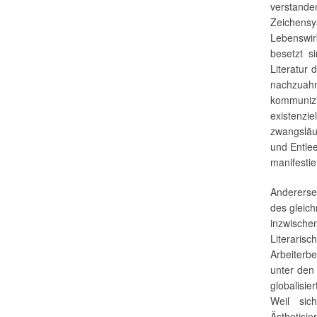
verstan
Zeichens
Lebenswir
besetzt s
Literatur 
nachzua
kommuniz
existenz
zwangsläuf
und Entle
manifestie
Anderersei
des gleic
inzwische
Literari
Arbeiterb
unter den
globalisie
Weil sic
Ästhetisi