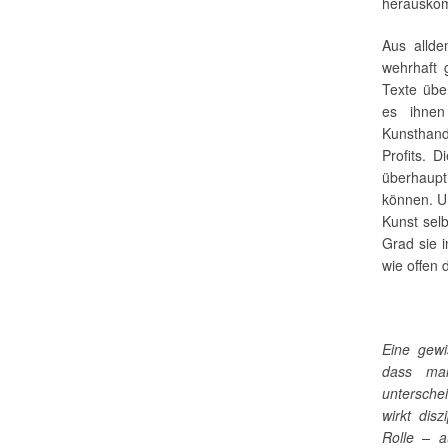
herauskom
Aus allde
wehrhaft 
Texte übe
es ihnen
Kunsthandw
Profits. 
überhaupt
können. Un
Kunst selb
Grad sie i
wie offen 
Eine gewi
dass man
untersche
wirkt disz
Rolle – 