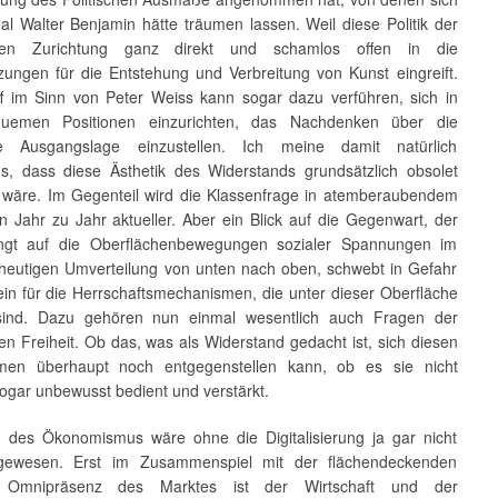
al Walter Benjamin hätte träumen lassen. Weil diese Politik der
chen Zurichtung ganz direkt und schamlos offen in die
zungen für die Entstehung und Verbreitung von Kunst eingreift.
ff im Sinn von Peter Weiss kann sogar dazu verführen, sich in
quemen Positionen einzurichten, das Nachdenken über die
te Ausgangslage einzustellen. Ich meine damit natürlich
s, dass diese Ästhetik des Widerstands grundsätzlich obsolet
wäre. Im Gegenteil wird die Klassenfrage in atemberaubendem
 Jahr zu Jahr aktueller. Aber ein Blick auf die Gegenwart, der
engt auf die Oberflächenbewegungen sozialer Spannungen im
heutigen Umverteilung von unten nach oben, schwebt in Gefahr
ein für die Herrschaftsmechanismen, die unter dieser Oberfläche
sind. Dazu gehören nun einmal wesentlich auch Fragen der
en Freiheit. Ob das, was als Widerstand gedacht ist, sich diesen
men überhaupt noch entgegenstellen kann, ob es sie nicht
 sogar unbewusst bedient und verstärkt.
g des Ökonomismus wäre ohne die Digitalisierung ja gar nicht
gewesen. Erst im Zusammenspiel mit der flächendeckenden
 Omnipräsenz des Marktes ist der Wirtschaft und der