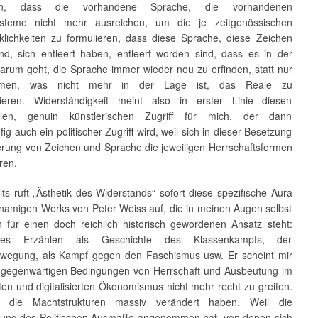
den, dass die vorhandene Sprache, die vorhandenen
ysteme nicht mehr ausreichen, um die je zeitgenössischen
klichkeiten zu formulieren, dass diese Sprache, diese Zeichen
ind, sich entleert haben, entleert worden sind, dass es in der
darum geht, die Sprache immer wieder neu zu erfinden, statt nur
hmen, was nicht mehr in der Lage ist, das Reale zu
ieren. Widerständigkeit meint also in erster Linie diesen
iellen, genuin künstlerischen Zugriff für mich, der dann
ig auch ein politischer Zugriff wird, weil sich in dieser Besetzung
erung von Zeichen und Sprache die jeweiligen Herrschaftsformen
ren.
ts ruft „Ästhetik des Widerstands“ sofort diese spezifische Aura
hnamigen Werks von Peter Weiss auf, die in meinen Augen selbst
n für einen doch reichlich historisch gewordenen Ansatz steht:
sches Erzählen als Geschichte des Klassenkampfs, der
ewegung, als Kampf gegen den Faschismus usw. Er scheint mir
 gegenwärtigen Bedingungen von Herrschaft und Ausbeutung im
rten und digitalisierten Ökonomismus nicht mehr recht zu greifen.
h die Machtstrukturen massiv verändert haben. Weil die
erung des Politischen Ausmaße angenommen hat, von denen sich