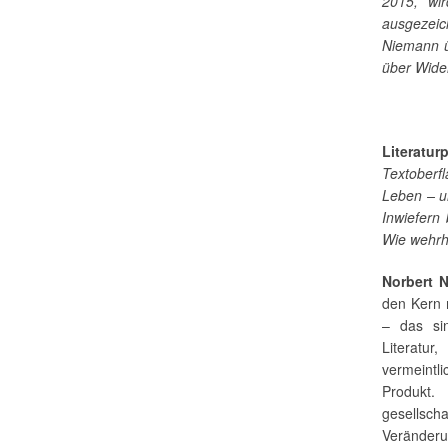
2015, wi
ausgezei
Niemann ü
über Wide
Literatur
Textoberf
Leben – u
Inwiefern
Wie wehrh
Norbert 
den Kern m
– das sin
Literatu
vermeintl
Produkt.
gesellscha
Veränderu