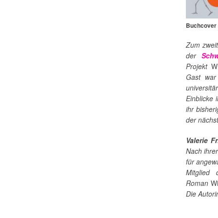
Buchcover z
Zum zweit
der
Schw
Projekt
Wr
Gast war 
universit
Einblicke 
ihr bishe
der nächst
Valerie F
Nach ihre
für angewa
Mitglied 
Roman
Wi
Die Autori