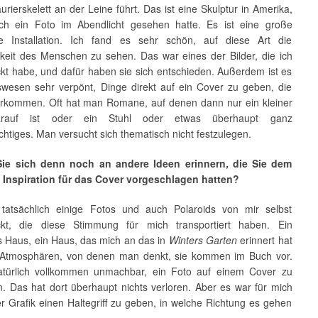
urierskelett an der Leine führt. Das ist eine Skulptur in Amerika,
ch ein Foto im Abendlicht gesehen hatte. Es ist eine große
he Installation. Ich fand es sehr schön, auf diese Art die
hkeit des Menschen zu sehen. Das war eines der Bilder, die ich
ckt habe, und dafür haben sie sich entschieden. Außerdem ist es
swesen sehr verpönt, Dinge direkt auf ein Cover zu geben, die
vorkommen. Oft hat man Romane, auf denen dann nur ein kleiner
arauf ist oder ein Stuhl oder etwas überhaupt ganz
htiges. Man versucht sich thematisch nicht festzulegen.
ie sich denn noch an andere Ideen erinnern, die Sie dem
s Inspiration für das Cover vorgeschlagen hatten?
tatsächlich einige Fotos und auch Polaroids von mir selbst
ckt, die diese Stimmung für mich transportiert haben. Ein
es Haus, ein Haus, das mich an das in
Winters Garten
erinnert hat
 Atmosphären, von denen man denkt, sie kommen im Buch vor.
atürlich vollkommen unmachbar, ein Foto auf einem Cover zu
. Das hat dort überhaupt nichts verloren. Aber es war für mich
er Grafik einen Haltegriff zu geben, in welche Richtung es gehen