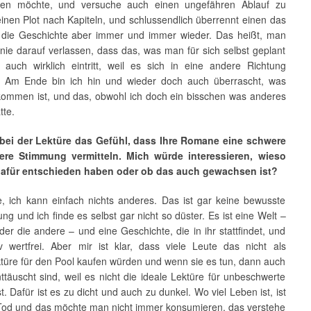
eren möchte, und versuche auch einen ungefähren Ablauf zu
inen Plot nach Kapiteln, und schlussendlich überrennt einen das
die Geschichte aber immer und immer wieder. Das heißt, man
nie darauf verlassen, dass das, was man für sich selbst geplant
 auch wirklich eintritt, weil es sich in eine andere Richtung
t. Am Ende bin ich hin und wieder doch auch überrascht, was
ommen ist, und das, obwohl ich doch ein bisschen was anderes
tte.
 bei der Lektüre das Gefühl, dass Ihre Romane eine schwere
ere Stimmung vermitteln. Mich würde interessieren, wieso
dafür entschieden haben oder ob das auch gewachsen ist?
te, ich kann einfach nichts anderes. Das ist gar keine bewusste
ng und ich finde es selbst gar nicht so düster. Es ist eine Welt –
der die andere – und eine Geschichte, die in ihr stattfindet, und
iv wertfrei. Aber mir ist klar, dass viele Leute das nicht als
ktüre für den Pool kaufen würden und wenn sie es tun, dann auch
nttäuscht sind, weil es nicht die ideale Lektüre für unbeschwerte
t. Dafür ist es zu dicht und auch zu dunkel. Wo viel Leben ist, ist
 Tod und das möchte man nicht immer konsumieren, das verstehe