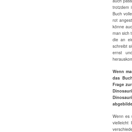
auch passi
trotzdem 
Buch voll
rot anges
könne auc
man sich 
die an ei
schreibt 
ernst und
herausko
Wenn man 
das Buch
Frage zur
Dinosauri
Dinosaur
abgebilde
Wenn es u
vielleich
verschied