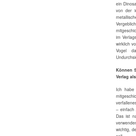
ein Dinosa
von der i
metallisc
Vergeblic
mitgeschi
im Verlag
wirklich 
Vogel d
Undurchsic
Können S
Verlag al
Ich habe 
mitgeschi
verfallen
– einfach
Das ist n
verwenden
wichtig, d
soll.