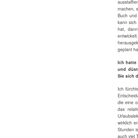
ausstaffi
machen, e
Buch und 
kann sich 
hat, dann
entwickel
herausgek
geplant ha
Ich hatte
und düst
Sie sich 
Ich fürch
Entscheidu
die eine o
das relat
Urlaubsle
wirklich e
Stunden is
auch viel