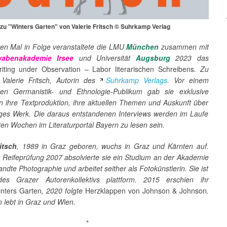
u "Winters Garten" von Valerie Fritsch © Suhrkamp Verlag
en Mal in Folge veranstaltete die LMU
München
zusammen mit
abenakademie Irsee
und Universität
Augsburg
2023 das
iting under Observation – Labor literarischen Schreibens
. Zu
Valerie Fritsch, Autorin des
Suhrkamp Verlags
. Vor einem
ären Germanistik- und Ethnologie-Publikum gab sie exklusive
in ihre Textproduktion, ihre aktuellen Themen und Auskunft über
riges Werk. Die daraus entstandenen Interviews werden im Laufe
en Wochen im Literaturportal Bayern zu lesen sein.
ritsch
, 1989 in Graz geboren, wuchs in Graz und Kärnten auf.
r Reifeprüfung 2007 absolvierte sie ein Studium an der Akademie
ndte Photographie und arbeitet seither als Fotokünstlerin. Sie ist
des Grazer Autorenkollektivs plattform. 2015 erschien ihr
nters Garten
, 2020 folgte
Herzklappen von Johnson & Johnson
.
n lebt in Graz und Wien.
*