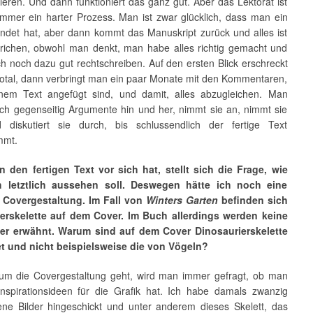
eren. Und dann funktioniert das ganz gut. Aber das Lektorat ist
immer ein harter Prozess. Man ist zwar glücklich, dass man ein
endet hat, aber dann kommt das Manuskript zurück und alles ist
trichen, obwohl man denkt, man habe alles richtig gemacht und
h noch dazu gut rechtschreiben. Auf den ersten Blick erschreckt
total, dann verbringt man ein paar Monate mit den Kommentaren,
nem Text angefügt sind, und damit, alles abzugleichen. Man
sich gegenseitig Argumente hin und her, nimmt sie an, nimmt sie
 diskutiert sie durch, bis schlussendlich der fertige Text
mmt.
den fertigen Text vor sich hat, stellt sich die Frage, wie
 letztlich aussehen soll. Deswegen hätte ich noch eine
 Covergestaltung. Im Fall von
Winters Garten
befinden sich
erskelette auf dem Cover. Im Buch allerdings werden keine
ier erwähnt. Warum sind auf dem Cover Dinosaurierskelette
t und nicht beispielsweise die von Vögeln?
m die Covergestaltung geht, wird man immer gefragt, ob man
t Inspirationsideen für die Grafik hat. Ich habe damals zwanzig
ene Bilder hingeschickt und unter anderem dieses Skelett, das