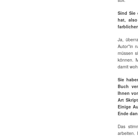
Sind Sie
hat, als
farbliche
Ja, überr
Autor*in n
müssen si
können. M
damit wohl
Sie habe
Buch ver
Ihnen vor
Art Skrip
Einige Au
Ende dann
Das stimm
arbeiten.