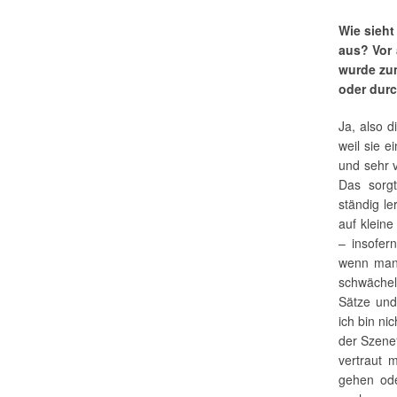
Wie sieht
aus? Vor 
wurde zum
oder durc
Ja, also d
weil sie e
und sehr v
Das sorgt
ständig le
auf klein
– insofern
wenn man b
schwäche
Sätze und
ich bin ni
der Szene“
vertraut 
gehen ode