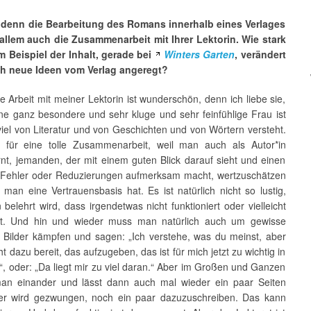
 denn die Bearbeitung des Romans innerhalb eines Verlages
allem auch die Zusammenarbeit mit Ihrer Lektorin. Wie stark
 Beispiel der Inhalt, gerade bei
Winters Garten
, verändert
h neue Ideen vom Verlag angeregt?
ie Arbeit mit meiner Lektorin ist wunderschön, denn ich liebe sie,
ine ganz besondere und sehr kluge und sehr feinfühlige Frau ist
iel von Literatur und von Geschichten und von Wörtern versteht.
 für eine tolle Zusammenarbeit, weil man auch als Autor*in
rnt, jemanden, der mit einem guten Blick darauf sieht und einen
e Fehler oder Reduzierungen aufmerksam macht, wertzuschätzen
 man eine Vertrauensbasis hat. Es ist natürlich nicht so lustig,
elehrt wird, dass irgendetwas nicht funktioniert oder vielleicht
lt. Und hin und wieder muss man natürlich auch um gewisse
 Bilder kämpfen und sagen: „Ich verstehe, was du meinst, aber
cht dazu bereit, das aufzugeben, das ist für mich jetzt zu wichtig in
, oder: „Da liegt mir zu viel daran.“ Aber im Großen und Ganzen
man einander und lässt dann auch mal wieder ein paar Seiten
r wird gezwungen, noch ein paar dazuzuschreiben. Das kann