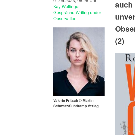
01.09.2023, 08:25 Uhr
auch 
Kay Wolfinger
Gespräche
Writing under
unver
Observation
Obser
(2)
Valerie Fritsch © Martin
Schwarz/Suhrkamp Verlag