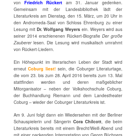
von
Friedrich Rückert
am 31. Januar gedenken.
Gemeinsam mit der Landesbibliothek lädt der
Literaturkreis am Dienstag, den 15. März, um 20 Uhr in
den Andromeda-Saal von Schloss Ehrenburg zu einer
Lesung mit
Dr. Wolfgang Weyers
ein. Weyers wird aus
seiner 2014 erschienenen Rückert-Biografie
Der große
Zauberer
lesen. Die Lesung wird musikalisch umrahmt
von Rückert-Liedern.
Ein Höhepunkt im literarischen Leben der Stadt wird
erneut
Coburg liest!
sein, die Coburger Literaturtage,
die vom 23. bis zum 28. April 2016 bereits zum 13. Mal
stattfinden werden und deren maßgeblicher
Mitorganisator – neben der Volkshochschule Coburg,
der Buchhandlung Riemann und dem Landestheater
Coburg – wieder der Coburger Literaturkreis ist.
Am 9. Juni folgt dann ein Wiedersehen mit der Berliner
Schauspielerin und Sängerin
Cora Chilcott
, die beim
Literaturkreis bereits mit einem Brecht/Weill-Abend und
mit einer packenden Interpretation von Georg Büchners