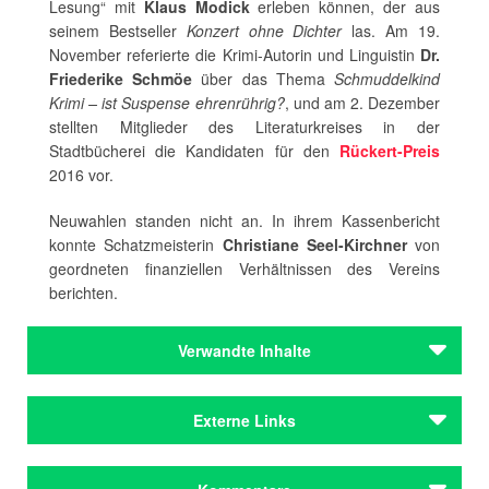
Lesung“ mit
Klaus Modick
erleben können, der aus
seinem Bestseller
Konzert ohne Dichter
las. Am 19.
November referierte die Krimi-Autorin und Linguistin
Dr.
Friederike Schmöe
über das Thema
Schmuddelkind
Krimi – ist Suspense ehrenrührig?
, und am 2. Dezember
stellten Mitglieder des Literaturkreises in der
Stadtbücherei die Kandidaten für den
Rückert-Preis
2016 vor.
Neuwahlen standen nicht an. In ihrem Kassenbericht
konnte Schatzmeisterin
Christiane Seel-Kirchner
von
geordneten finanziellen Verhältnissen des Vereins
berichten.
Verwandte Inhalte
Autoren
Externe Links
Rückert, Friedrich
Institutionen
Website Coburger Literaturkreis