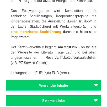
dem Hintergrund der aktuelle Energie- und Klimakrise.
Das Festivalprogramm wird komplettiert durch
zahlreiche Schullesungen, Kooperationsprojekte mit
Kindertagesstätten, die Ausstellung „Lesen ist doof“ in
der Laufer Stadtbücherei mit Werkstattgespräch und
eine literarische Stadtführung
durch die historische
Pegnitzstadt.
Der Kartenvorverkauf beginnt
am 2.10.2023
online auf
der Webseite der Literatur Tage Lauf und bei allen
angeschlossenen Reservix-Ticketvorverkaufsstellen
(z.B. PZ Service Center).
Lesungen: 9,00 EUR; 7,00 EUR (erm.).
Verwandte Inhalte
Reihen & Festivals
Externe Links
LesArt – Fränkische Literaturtage /