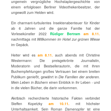
ungemein vergnügliche Hochstaplergeschichte von
einem erfolglosen Berliner Videothekenbesitzer, der
ungewollt zum Helden wird.
Ein charmant-turbulentes Insektenabenteuer für Kinder
ab 6 Jahren und die ganze Familie hat der
Vorlesekünstler 2022
Rüdiger Bertram
am 8.11.
nachmittags mit
Willkommen im Hotel zur grünen Wiese
im Gepäck.
Heiter wird es
am 8.11.
auch abends mit Christine
Westermann: Die preisgekrönte Journalistin,
Moderatorin und Bestsellerautorin, die mit ihren
Buchempfehlungen großes Vertrauen bei einem breiten
Publikum genießt, gewährt in
Die Familien der anderen.
Mein Leben in Büchern
einen Einblick in ihr Leben - und
in die vielen Bücher, die darin vorkommen.
Akribisch recherchierte historische Fakten verbindet
Steffen Kopetzky
am 10.11.
mit höchster
Unterhaltsamkeit. Sein Roman
Damenopfer
ist eine