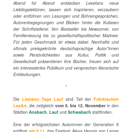
Abend für Abend entdecken Lesefans neue
Lieblingslektüren, lassen sich inspirieren, verzaubern
oder entführen von Lesungen und Bühnengesprächen,
Autorenbegegnungen und Blicken hinter die Kulissen
der Schriftstellerei. Von Bestseller bis Newcomer, von
Familienlesung bis zu gesellschaftspolitischer Matinee:
Für jeden Geschmack ist etwas dabei. Namhafte und
oftmals preisgekrönte deutschsprachige Autor*innen
sowie Persönlichkeiten aus Kultur, Politik und
Gesellschaft präsentieren ihre Bücher, freuen sich auf
ein interessiertes Publikum und versprechen literarische
Entdeckungen.
*
Die
Literatur Tage Lauf
sind Teil der
Fränkischen
LesArt
, die zeitgleich
vom 5. bis 12. November
in den
Städten
Ansbach
,
Lauf
und
Schwabach
stattfinden.
Eine der erfolgreichsten Autorinnen der Generation X
eröffnet
am 5.11.
das Festival: Alexa Hennig von Lange