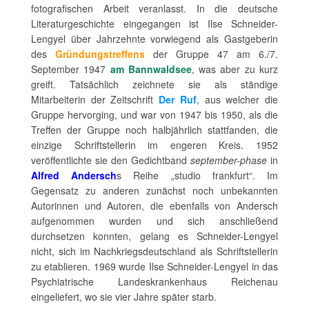
fotografischen Arbeit veranlasst. In die deutsche
Literaturgeschichte eingegangen ist Ilse Schneider-
Lengyel über Jahrzehnte vorwiegend als Gastgeberin
des
Gründungstreffens
der Gruppe 47 am 6./7.
September 1947
am Bannwaldsee
, was aber zu kurz
greift. Tatsächlich zeichnete sie als ständige
Mitarbeiterin der Zeitschrift
Der Ruf
, aus welcher die
Gruppe hervorging, und war von 1947 bis 1950, als die
Treffen der Gruppe noch halbjährlich stattfanden, die
einzige Schriftstellerin im engeren Kreis. 1952
veröffentlichte sie den Gedichtband
september-phase
in
Alfred Andersch
s Reihe „studio frankfurt“. Im
Gegensatz zu anderen zunächst noch unbekannten
Autorinnen und Autoren, die ebenfalls von Andersch
aufgenommen wurden und sich anschließend
durchsetzen konnten, gelang es Schneider-Lengyel
nicht, sich im Nachkriegsdeutschland als Schriftstellerin
zu etablieren. 1969 wurde Ilse Schneider-Lengyel in das
Psychiatrische Landeskrankenhaus Reichenau
eingeliefert, wo sie vier Jahre später starb.