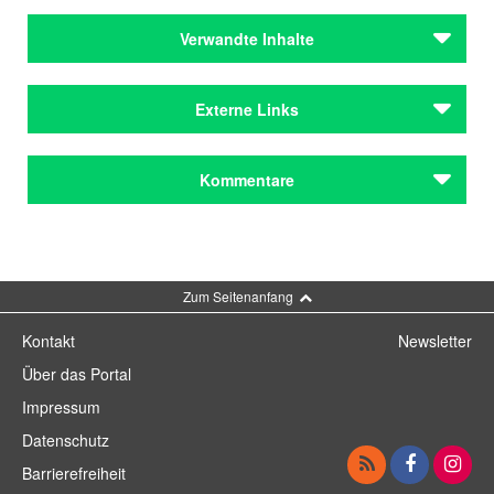
Verwandte Inhalte
Autoren
Externe Links
Schneider-Lengyel, Ilse
Autoren
Literatur von Ilse Schneider-Lengyel im BVB
Kommentare
Schneider-Lengyel, Ilse
Literatur über Ilse Schneider-Lengyel im BVB
Reihen & Festivals
Ilse Schneider-Lengyel in bavarikon
september-phase 2017: Kulturfestival zum 70.
Kommentar schreiben
Gründungsjubiläum der Gruppe 47 /
Die Gruppe 47 im Historischen Lexikon Bayerns
Schwangau
Zum Seitenanfang
Reihen & Festivals
Kontakt
Newsletter
september-phase 2017: Kulturfestival zum 70.
Über das Portal
Gründungsjubiläum der Gruppe 47 /
Schwangau
Impressum
Datenschutz
Zeitschriften
Der Ruf
Barrierefreiheit