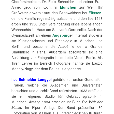
Oberforstmeisters Dr. Felix Schneider und seiner Frau
Anne, geb. von Koch, in
München
zur Welt. Ihr
Großvater erwarb 1905 den Bannwaldsee bei
Füssen
,
den die Familie regelmäßig aufsuchte und den Ilse 1948
erben und 1958 unter Vereinbarung eines lebenslangen
Wohnrechts im Haus am See veräußern sollte. Nach der
Gymnasialzeit an einem
Augsburg
er Internat studierte
sie Kunstgeschichte und Ethnologie in München und
Berlin und besuchte die Académie de la Grande
Chaumière in Paris. Außerdem absolvierte sie eine
Ausbildung zur Fotografin beim Lette Verein Berlin. Als
ihren Lehrer im Bereich Fotografie nannte sie László
Moholy-Nagy, der dem Bauhaus angehörte.
Ilse Schneider-Lengyel
gehörte zur ersten Generation
Frauen, welche die Akademien und Universitäten
besuchten und anschließend reüssierten. 1933 eröffnete
sie ein eigenes Studio für Gebrauchsgraphik in
München. Anfang 1934 erschien ihr Buch
Die Welt der
Maske
im Piper Verlag. Der Band präsentiert 80
Fotografien von Masken aus unterschiedlichen Kulturen