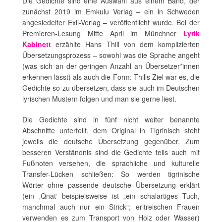
Die Gedichte sind eine Auswahl aus einem Band, der
zunächst 2019 im Emkulu Verlag – ein in Schweden
angesiedelter Exil-Verlag – veröffentlicht wurde. Bei der
Premieren-Lesung Mitte April im Münchner
Lyrik
Kabinett
erzählte Hans Thill von dem komplizierten
Übersetzungsprozess – sowohl was die Sprache angeht
(was sich an der geringen Anzahl an Übersetzer*innen
erkennen lässt) als auch die Form: Thills Ziel war es, die
Gedichte so zu übersetzen, dass sie auch im Deutschen
lyrischen Mustern folgen und man sie gerne liest.
Die Gedichte sind in fünf nicht weiter benannte
Abschnitte unterteilt, dem Original in Tigrinisch steht
jeweils die deutsche Übersetzung gegenüber. Zum
besseren Verständnis sind die Gedichte teils auch mit
Fußnoten versehen, die sprachliche und kulturelle
Transfer-Lücken schließen: So werden tigrinische
Wörter ohne passende deutsche Übersetzung erklärt
(ein ‚Qnat‘ beispielsweise ist „ein schalartiges Tuch,
manchmal auch nur ein Strick“; eritreischen Frauen
verwenden es zum Transport von Holz oder Wasser)