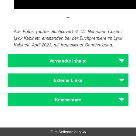
**
Alle Fotos (außer Buchcover) © Uli Neumann-Cosel /
Lyrik Kabinett, entstanden bei der Buchpremiere im Lyrik
Kabinett, April 2023; mit freundlicher Genehmigung.
Verwandte Inhalte
Autoren
Externe Links
Fisseha Mebrahtu, Yirgalem
Zapf, Nora
Veranstaltungsinformationen zur Lesung im Lyrik
Kommentare
Autoren
Kabinett
Fisseha Mebrahtu, Yirgalem
Ich bin am Leben
im Verlag Das Wunderhorn
Zapf, Nora
Kommentar schreiben
Yirgalem Fisseha Mebrahtu in der Wikipedia
Institutionen
Lyrik Kabinett
Gespräch mit Yirgalem Fisseha Mebrahtu in der SZ
Zum Seitenanfang