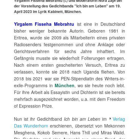
Yirgalem Fisseha Mebrahtu (l.) und Moderatorin Nora Zapf bei
der Vorstellung des Gedichtbands "Ich bin am Leben" am 19.
April 2023 im Lyrik Kabinett, München.
Yirgalem Fisseha Mebrahtu
ist eine in Deutschland
bisher weniger bekannte Autorin. Geboren 1981 in
Eritrea, wurde sie 2009 als Mitarbeiterin eines privaten
Radiosenders festgenommen und ohne Anklage oder
Gerichtsverfahren für sechs Jahre inhaftiert. Im
Gefängnis musste sie wiederholt Folterungen ertragen.
Nach einem ersten gescheiterten Versuch, Eritrea zu
verlassen, konnte sie 2018 nach Uganda fliehen. Von
2018 bis 2021 war sie PEN-Stipendiatin des Writers-in-
exile-Programms in
München
, wo sie heute noch lebt.
Für ihre Arbeit als Essayistin und Dichterin ist sie bereits
mehrfach ausgezeichnet worden, u.a. mit dem Freedom
of Expression Prize
.
Nun ist ihr Gedichtband
Ich bin am Leben
im
Verlag
Das Wunderhorn
erschienen, übersetzt von Mekonnen
Mesghena, Kokob Semere, Hans Thill und Miras Walid.