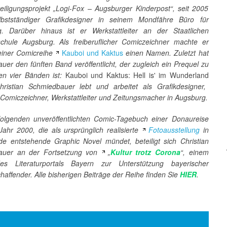
teiligungsprojekt „Logi-Fox – Augsburger Kinderpost“, seit 2005
lbstständiger Grafikdesigner in seinem Mondfähre Büro für
g. Darüber hinaus ist er Werkstattleiter an der Staatlichen
chule Augsburg. Als freiberuflicher Comiczeichner machte er
seiner Comicreihe
Kauboi und Kaktus
einen Namen. Zuletzt hat
auer den
fünften
Band veröffentlicht, der zugleich ein Prequel zu
en vier Bänden ist:
Kauboi und Kaktus: Hell is' im Wunderland
hristian Schmiedbauer lebt und arbeitet als Grafikdesigner,
r, Comiczeichner, Werkstattleiter und Zeitungsmacher in Augsburg.
olgenden unveröffentlichten Comic-Tagebuch einer Donaureise
ahr 2000, die als ursprünglich realisierte
Fotoausstellung
in
de entstehende Graphic Novel mündet, beteiligt sich Christian
auer
an der Fortsetzung von
„
Kultur trotz Corona
“, einem
des Literaturportals Bayern zur Unterstützung bayerischer
chaffender. Alle bisherigen Beiträge der Reihe finden Sie
HIER
.