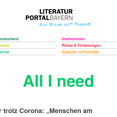
teraturland
Institutionen
hemen
Preise & Förderungen
urnal
Kalender & Festivals
All I need
r trotz Corona: „Menschen am