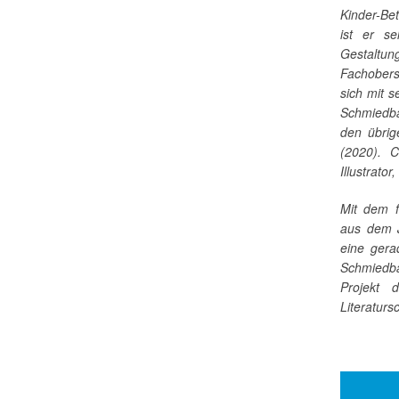
Kinder-Be
ist er se
Gestaltun
Fachobers
sich mit 
Schmiedb
den übrig
(2020). C
Illustrato
Mit dem f
aus dem J
eine gera
Schmiedb
Projekt 
Literaturs