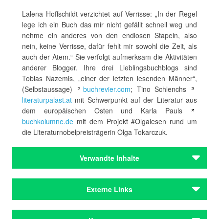
Lalena Hoffschildt verzichtet auf Verrisse: „In der Regel
lege ich ein Buch das mir nicht gefällt schnell weg und
nehme ein anderes von den endlosen Stapeln, also
nein, keine Verrisse, dafür fehlt mir sowohl die Zeit, als
auch der Atem.“ Sie verfolgt aufmerksam die Aktivitäten
anderer Blogger. Ihre drei Lieblingsbuchblogs sind
Tobias Nazemis, „einer der letzten lesenden Männer“,
(Selbstaussage)
buchrevier.com
; Tino Schlenchs
literaturpalast.at
mit Schwerpunkt auf der Literatur aus
dem europäischen Osten und Karla Pauls
buchkolumne.de
mit dem Projekt #Olgalesen rund um
die Literaturnobelpreisträgerin Olga Tokarczuk.
Verwandte Inhalte
Autoren
Externe Links
Bardola, Nicola
Autoren
Instagram-Kanal von Lalena Hoffschildt