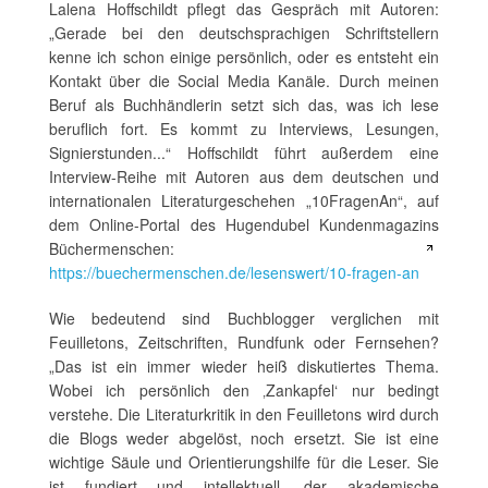
Lalena Hoffschildt pflegt das Gespräch mit Autoren:
„Gerade bei den deutschsprachigen Schriftstellern
kenne ich schon einige persönlich, oder es entsteht ein
Kontakt über die Social Media Kanäle. Durch meinen
Beruf als Buchhändlerin setzt sich das, was ich lese
beruflich fort. Es kommt zu Interviews, Lesungen,
Signierstunden...“ Hoffschildt führt außerdem eine
Interview-Reihe mit Autoren aus dem deutschen und
internationalen Literaturgeschehen „10FragenAn“, auf
dem Online-Portal des Hugendubel Kundenmagazins
Büchermenschen:
https://buechermenschen.de/lesenswert/10-fragen-an
Wie bedeutend sind Buchblogger verglichen mit
Feuilletons, Zeitschriften, Rundfunk oder Fernsehen?
„Das ist ein immer wieder heiß diskutiertes Thema.
Wobei ich persönlich den ‚Zankapfel‘ nur bedingt
verstehe. Die Literaturkritik in den Feuilletons wird durch
die Blogs weder abgelöst, noch ersetzt. Sie ist eine
wichtige Säule und Orientierungshilfe für die Leser. Sie
ist fundiert und intellektuell, der akademische