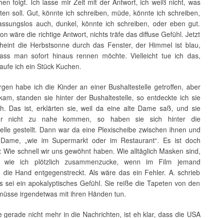
en folgt. Ich lasse mir Zeit mit der Antwort, ich weiß nicht, was
ten soll. Gut, könnte ich schreiben, müde, könnte ich schreiben,
fassungslos auch, dunkel, könnte ich schreiben, oder eben gut.
on wäre die richtige Antwort, nichts träfe das diffuse Gefühl. Jetzt
heint die Herbstsonne durch das Fenster, der Himmel ist blau,
dass man sofort hinaus rennen möchte. Vielleicht tue ich das,
 kaufe ich ein Stück Kuchen.
gen habe ich die Kinder an einer Bushaltestelle getroffen, aber
kam, standen sie hinter der Bushaltestelle, so entdeckte ich sie
ch. Das ist, erklärten sie, weil da eine alte Dame saß, und sie
ihr nicht zu nahe kommen, so haben sie sich hinter die
elle gestellt. Dann war da eine Plexischeibe zwischen ihnen und
 Dame, „wie im Supermarkt oder im Restaurant“. Es ist doch
 Wie schnell wir uns gewöhnt haben. Wie alltäglich Masken sind,
, wie ich plötzlich zusammenzucke, wenn im Film jemand
die Hand entgegenstreckt. Als wäre das ein Fehler. A. schrieb
s sei ein apokalyptisches Gefühl. Sie reiße die Tapeten von den
üsse irgendetwas mit ihren Händen tun.
 gerade nicht mehr in die Nachrichten, ist eh klar, dass die USA