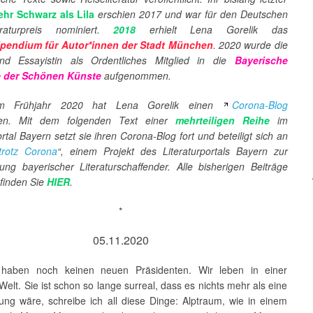
hr Schwarz als Lila
erschien 2017 und war für den Deutschen
teraturpreis nominiert.
2018
erhielt Lena Gorelik das
ipendium für Autor*innen der Stadt München
.
2020 wurde die
nd Essayistin als Ordentliches Mitglied in die
Bayerische
 der Schönen Künste
aufgenommen.
im Frühjahr 2020 hat Lena Gorelik einen
Corona-Blog
ben. Mit dem folgenden Text einer
mehrteiligen Reihe
im
ortal Bayern setzt sie ihren Corona-Blog fort und beteiligt sich an
trotz Corona
“, einem Projekt des Literaturportals Bayern zur
zung bayerischer Literaturschaffender. Alle bisherigen Beiträge
 finden Sie
HIER
.
*
05.11.2020
haben noch keinen neuen Präsidenten. Wir leben in einer
Welt. Sie ist schon so lange surreal, dass es nichts mehr als eine
ung wäre, schreibe ich all diese Dinge: Alptraum, wie in einem