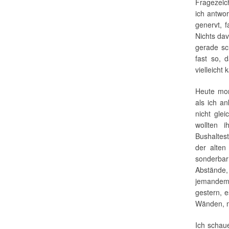
Fragezeich
ich antwor
genervt, 
Nichts dav
gerade sc
fast so, 
vielleicht
Heute mor
als ich an
nicht glei
wollten 
Bushaltest
der alten
sonderbar:
Abstände
jemandem 
gestern, e
Wänden, m
Ich schaue