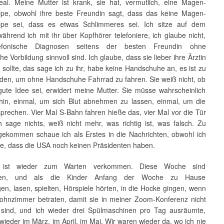
real. Meine Mutter ist krank, sie hat, vermutlich, eine Magen-
pe, obwohl ihre beste Freundin sagt, dass das keine Magen-
ppe sei, dass es etwas Schlimmeres sei. Ich sitze auf dem
ährend ich mit ihr über Kopfhörer telefoniere, ich glaube nicht,
efonische Diagnosen seitens der besten Freundin ohne
he Vorbildung sinnvoll sind. Ich glaube, dass sie lieber ihre Ärztin
sollte, das sage ich zu ihr, habe keine Handschuhe an, es ist zu
rden, um ohne Handschuhe Fahrrad zu fahren. Sie weiß nicht, ob
gute Idee sei, erwidert meine Mutter. Sie müsse wahrscheinlich
hin, einmal, um sich Blut abnehmen zu lassen, einmal, um die
sprechen. Vier Mal S-Bahn fahren hieße das, vier Mal vor die Tür
h sage nichts, weiß nicht mehr, was richtig ist, was falsch. Zu
ekommen schaue ich als Erstes in die Nachrichten, obwohl ich
e, dass die USA noch keinen Präsidenten haben.
 ist wieder zum Warten verkommen. Diese Woche sind
rien, und als die Kinder Anfang der Woche zu Hause
n, lasen, spielten, Hörspiele hörten, in die Hocke gingen, wenn
ohnzimmer betraten, damit sie in meiner Zoom-Konferenz nicht
sind, und ich wieder drei Spülmaschinen pro Tag ausräumte,
wieder im März, im April, im Mai. Wir waren wieder da, wo ich nie