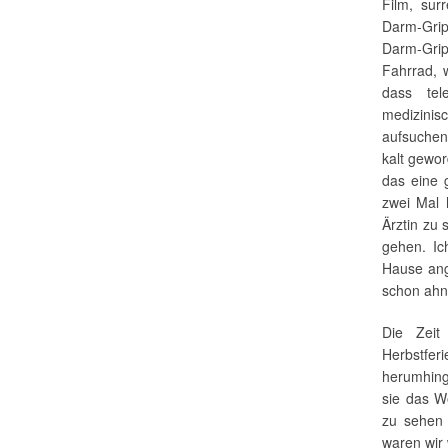
Film, sur
Darm-Grip
Darm-Gri
Fahrrad, w
dass tel
medizinisc
aufsuchen 
kalt gewo
das eine 
zwei Mal 
Ärztin zu 
gehen. Ic
Hause ang
schon ahn
Die Zeit
Herbstfe
herumhinge
sie das W
zu sehen 
waren wir 