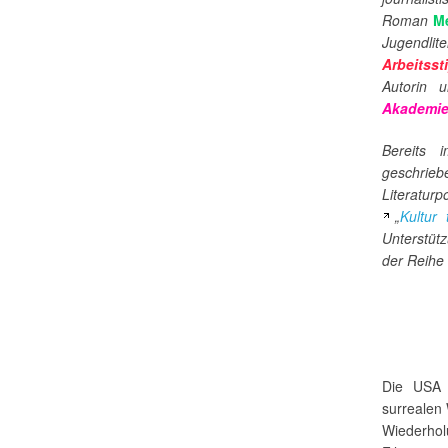
Roman
Me
Jugendli
Arbeitsst
Autorin u
Akademie
Bereits 
geschrie
Literaturp
„
Kultur 
Unterstüt
der Reihe
Die USA 
surrealen 
Wiederhol