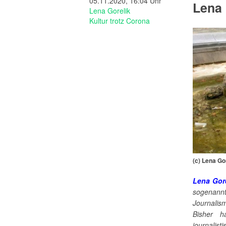
05.11.2020, 16:04 Uhr
Lena 
Lena Gorelik
Kultur trotz Corona
(c) Lena Go
Lena Gor
sogenan
Journalis
Bisher ha
journalist