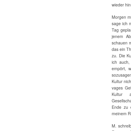
wieder hin
Morgen mu
sage ich n
Tag geplan
jenem Ab
schauen m
das ein Th
zu. Die Ku
ich auch,
empört, w
sozusagen
Kultur nic
vages Gef
Kultur 
Gesellsch
Ende zu d
meinem Ro
M. schreib