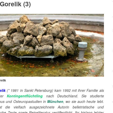
Gorelik (3)
relik
elik
(* 1981 in Sankt Petersburg) kam 1992 mit ihrer Familie als
nter
Kontingentflüchtling
nach Deutschland. Sie studierte
mus und Osteuropastudien in
München
, wo sie auch heute lebt.
t die vielfach ausgezeichnete Autorin belletristische und
ische Texte sowie Reiseliteratur veröffentlicht. Ihr bislang letzter