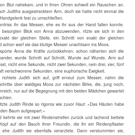
on Blut nahekam, und in ihren Ohren schwoll ein Rauschen an.
nach Judiths ausgestrecktem Arm, doch sie hatte nicht einmal die
 Handgelenk fest zu umschließen.
triss ihr das Messer, ehe es ihr aus der Hand fallen konnte.
besorgten Blick von Anna abzuwenden, ritzte sie sich in den
xakt der gleichen Stelle, ein Schnitt von exakt der gleichen
d schon warf sie das blutige Messer unachtsam ins Moos.
rte Anna die Kräfte zurückkehren, schon näherten sich die
nander, wurde Schnitt auf Schnitt, Wunde auf Wunde, Arm auf
st, nicht eine Sekunde, nicht zwei Sekunden, nein drei, vier, fünf
ft verschworene Sekunden, eine euphorische Ewigkeit.
chtete Judith sich auf, griff erneut zum Messer, nahm die
chritte über waldiges Moos zur nächsten Birke, die, jung noch,
enreich, nur auf die Begegnung mit den beiden Mädchen gewartet
schien.
zte Judith Rinde so rigoros wie zuvor Haut: »Das Häuten habe
r den Baum aufgespart.«
ehrte sie mit zwei Rindenstreifen zurück und lachend bettete
 Kopf auf den Bauch ihrer Freundin, die ihr ein Rindenpflaster
, ehe Judith sie ebenfalls verarztete. Dann verstummten sie,