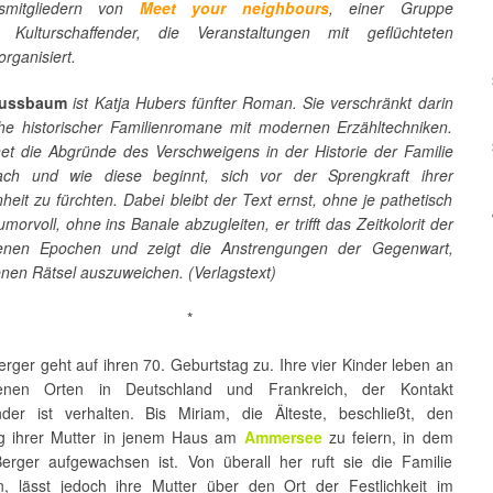
smitgliedern von
Meet your neighbours
, einer Gruppe
 Kulturschaffender, die Veranstaltungen mit geflüchteten
organisiert.
Nussbaum
ist Katja Hubers fünfter Roman. Sie verschränkt darin
he historischer Familienromane mit modernen Erzähltechniken.
net die Abgründe des Verschweigens in der Historie der Familie
ach und wie diese beginnt, sich vor der Sprengkraft ihrer
eit zu fürchten. Dabei bleibt der Text ernst, ohne je pathetisch
umorvoll, ohne ins Banale abzugleiten, er trifft das Zeitkolorit der
denen Epochen und zeigt die Anstrengungen der Gegenwart,
enen Rätsel auszuweichen. (Verlagstext)
*
rger geht auf ihren 70. Geburtstag zu. Ihre vier Kinder leben an
denen Orten in Deutschland und Frankreich, der Kontakt
nder ist verhalten. Bis Miriam, die Älteste, beschließt, den
g ihrer Mutter in jenem Haus am
Ammersee
zu feiern, in dem
erger aufgewachsen ist. Von überall her ruft sie die Familie
 lässt jedoch ihre Mutter über den Ort der Festlichkeit im