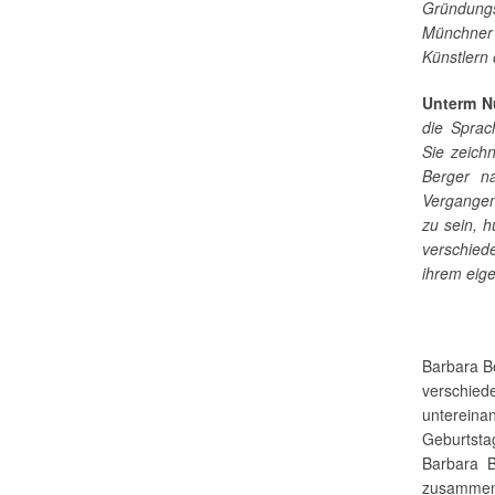
Gründung
Münchner
Künstlern 
Unterm 
die Sprac
Sie zeich
Berger n
Vergangenh
zu sein, h
verschie
ihrem eig
Barbara Be
verschie
untereina
Geburtsta
Barbara B
zusammen,