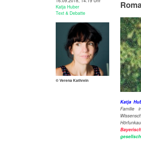
16.09.2018, 14:19 Uhr
Roma
Katja Huber
Text & Debatte
© Verena Kathrein
Katja Hu
Familie 
Wissensch
Hörfunkaut
Bayeris
gesellsch