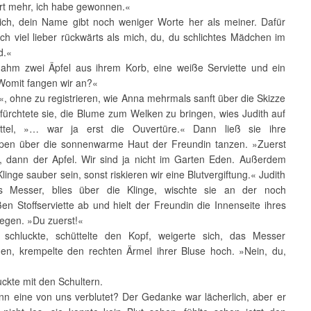
 mehr, ich habe gewonnen.«
h, dein Name gibt noch weniger Worte her als meiner. Dafür
ich viel lieber rückwärts als mich, du, du schlichtes Mädchen im
d.«
m zwei Äpfel aus ihrem Korb, eine weiße Serviette und ein
Womit fangen wir an?«
ohne zu registrieren, wie Anna mehrmals sanft über die Skizze
s fürchtete sie, die Blume zum Welken zu bringen, wies Judith auf
ttel, »… war ja erst die Ouvertüre.« Dann ließ sie ihre
pen über die sonnenwarme Haut der Freundin tanzen. »Zuerst
l, dann der Apfel. Wir sind ja nicht im Garten Eden. Außerdem
linge sauber sein, sonst riskieren wir eine Blutvergiftung.« Judith
 Messer, blies über die Klinge, wischte sie an der noch
en Stoffserviette ab und hielt der Freundin die Innenseite ihres
egen. »Du zuerst!«
luckte, schüttelte den Kopf, weigerte sich, das Messer
n, krempelte den rechten Ärmel ihrer Bluse hoch. »Nein, du,
ckte mit den Schultern.
eine von uns verblutet? Der Gedanke war lächerlich, aber er