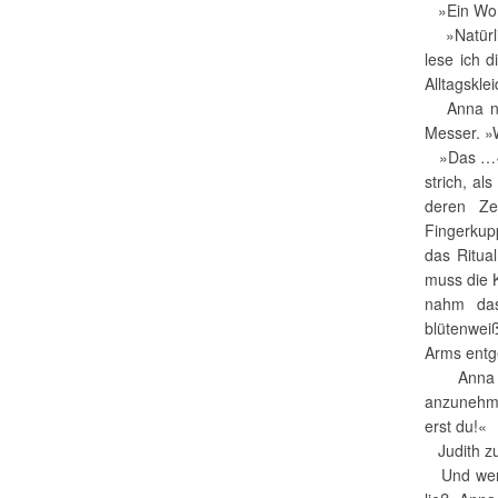
»Ein Wort
»Natürlic
lese ich d
Alltagsklei
Anna nah
Messer. »
»Das …«, 
strich, al
deren Ze
Fingerkup
das Ritua
muss die K
nahm das
blütenweiß
Arms entg
Anna sch
anzunehme
erst du!«
Judith zu
Und wenn 