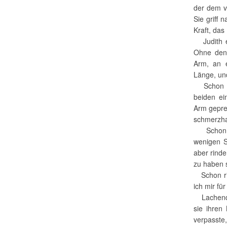
der dem v
Sie griff 
Kraft, das
Judith en
Ohne den 
Arm, an e
Länge, un
Schon spü
beiden ei
Arm gepres
schmerzha
Schon ri
wenigen S
aber rind
zu haben 
Schon rit
ich mir fü
Lachend k
sie ihren
verpasste