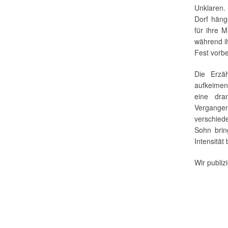
Unklaren. 
Dorf häng
für ihre 
während ih
Fest vorber
Die Erzäh
aufkeimen
eine dra
Vergangen
verschied
Sohn brin
Intensität 
Wir publi