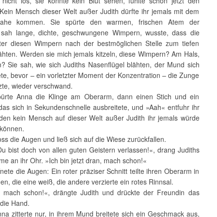
 nicht los, sie konnte kein Blut sehen, fühlte schon jetzt den
Kein Mensch dieser Welt außer Judith dürfte ihr jemals mit dem
ahe kommen. Sie spürte den warmen, frischen Atem der
 sah lange, dichte, geschwungene Wimpern, wusste, dass die
er diesen Wimpern nach der bestmöglichen Stelle zum tiefen
pähten. Werden sie mich jemals kitzeln, diese Wimpern? Am Hals,
? Sie sah, wie sich Judiths Nasenflügel blähten, der Mund sich
nete, bevor – ein vorletzter Moment der Konzentration – die Zunge
zte, wieder verschwand.
rte Anna die Klinge am Oberarm, dann einen Stich und ein
das sich in Sekundenschnelle ausbreitete, und »Aah« entfuhr ihr
 den kein Mensch auf dieser Welt außer Judith ihr jemals würde
 können.
s die Augen und ließ sich auf die Wiese zurückfallen.
bist doch von allen guten Geistern verlassen!«, drang Judiths
e an ihr Ohr. »Ich bin jetzt dran, mach schon!«
te die Augen: Ein roter präziser Schnitt teilte ihren Oberarm in
en, die eine weiß, die andere verzierte ein rotes Rinnsal.
ach schon!«, drängte Judith und drückte der Freundin das
 die Hand.
 zitterte nur, in ihrem Mund breitete sich ein Geschmack aus,