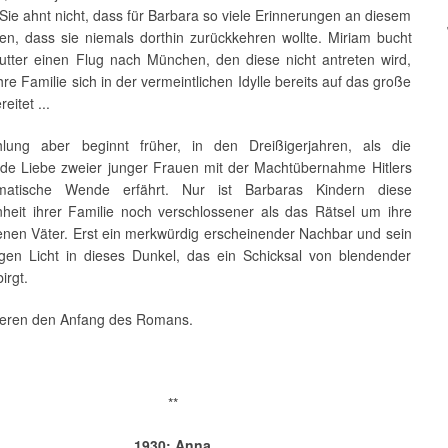
Sie ahnt nicht, dass für Barbara so viele Erinnerungen an diesem
en, dass sie niemals dorthin zurückkehren wollte. Miriam bucht
Mutter einen Flug nach München, den diese nicht antreten wird,
re Familie sich in der vermeintlichen Idylle bereits auf das große
eitet ...
lung aber beginnt früher, in den Dreißigerjahren, als die
de Liebe zweier junger Frauen mit der Machtübernahme Hitlers
matische Wende erfährt. Nur ist Barbaras Kindern diese
heit ihrer Familie noch verschlossener als das Rätsel um ihre
enen Väter. Erst ein merkwürdig erscheinender Nachbar und sein
gen Licht in dieses Dunkel, das ein Schicksal von blendender
birgt.
zieren den Anfang des Romans.
**
1930: Anna