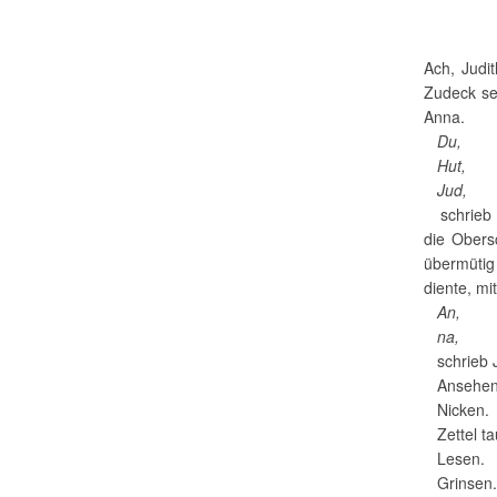
Ach, Judi
Zudeck se
Anna.
Du,
Hut,
Jud,
schrieb s
die Obers
übermütig 
diente, m
An,
na,
schrieb Ju
Ansehen
Nicken.
Zettel ta
Lesen.
Grinsen.