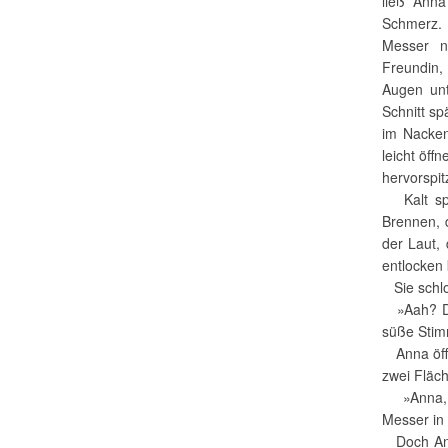
ließ Anna
Schmerz. 
Messer n
Freundin,
Augen unt
Schnitt s
im Nacken
leicht öff
hervorspit
Kalt spü
Brennen, 
der Laut,
entlocken
Sie schlos
»Aah? Du 
süße Stimm
Anna öffne
zwei Fläch
»Anna, m
Messer in
Doch Anna