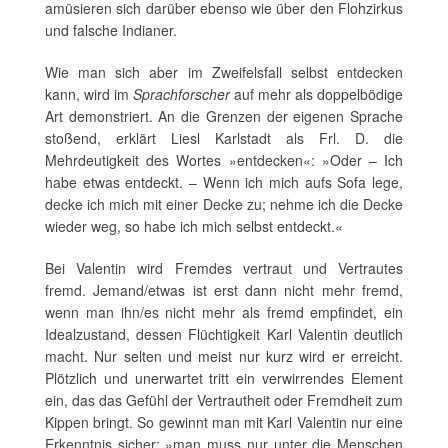
amüsieren sich darüber ebenso wie über den Flohzirkus
und falsche Indianer.
Wie man sich aber im Zweifelsfall selbst entdecken
kann, wird im
Sprachforscher
auf mehr als doppelbödige
Art demonstriert. An die Grenzen der eigenen Sprache
stoßend, erklärt Liesl Karlstadt als Frl. D. die
Mehrdeutigkeit des Wortes »entdecken«: »Oder – Ich
habe etwas entdeckt. – Wenn ich mich aufs Sofa lege,
decke ich mich mit einer Decke zu; nehme ich die Decke
wieder weg, so habe ich mich selbst entdeckt.«
Bei Valentin wird Fremdes vertraut und Vertrautes
fremd. Jemand/etwas ist erst dann nicht mehr fremd,
wenn man ihn/es nicht mehr als fremd empfindet, ein
Idealzustand, dessen Flüchtigkeit Karl Valentin deutlich
macht. Nur selten und meist nur kurz wird er erreicht.
Plötzlich und unerwartet tritt ein verwirrendes Element
ein, das das Gefühl der Vertrautheit oder Fremdheit zum
Kippen bringt. So gewinnt man mit Karl Valentin nur eine
Erkenntnis sicher: »man muss nur unter die Menschen