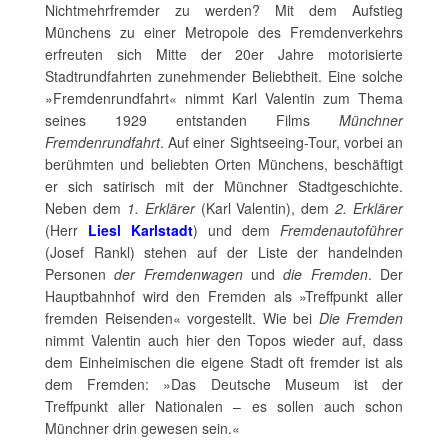
Nichtmehrfremder zu werden? Mit dem Aufstieg
Münchens zu einer Metropole des Fremdenverkehrs
erfreuten sich Mitte der 20er Jahre motorisierte
Stadtrundfahrten zunehmender Beliebtheit. Eine solche
»Fremdenrundfahrt« nimmt Karl Valentin zum Thema
seines 1929 entstanden Films
Münchner
Fremdenrundfahrt
. Auf einer Sightseeing-Tour, vorbei an
berühmten und beliebten Orten Münchens, beschäftigt
er sich satirisch mit der Münchner Stadtgeschichte.
Neben dem
1. Erklärer
(Karl Valentin), dem
2. Erklärer
(Herr
Liesl Karlstadt
) und dem
Fremdenautoführer
(Josef Rankl) stehen auf der Liste der handelnden
Personen
der
Fremdenwagen
und
die Fremden
. Der
Hauptbahnhof wird den Fremden als »Treffpunkt aller
fremden Reisenden« vorgestellt. Wie bei
Die Fremden
nimmt Valentin auch hier den Topos wieder auf, dass
dem Einheimischen die eigene Stadt oft fremder ist als
dem Fremden: »Das Deutsche Museum ist der
Treffpunkt aller Nationalen – es sollen auch schon
Münchner drin gewesen sein.«