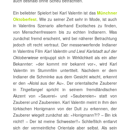
auch deshalb ohne Scheu betrachten.
Ein beliebter Spielort bei Karl Valentin ist das
Münchner
Oktoberfest
. Wie zu seiner Zeit sehr in Mode, ist auch
in Valentins Szenario allerhand Exotisches zu finden,
von Menschenfressern bis zu echten Indianern. Was
zunächst fremd erscheint, wird bei näherer Betrachtung
jedoch oft recht vertraut. Der messerwerfende Indianer
in Valentins Film
Karl Valentin und Liesl Karlstadt auf der
Oktoberwiese
entpuppt sich in Wirklichkeit als ein alter
Bekannter: »der kommt mir bekannt vor«, wird Karl
Valentin im Stummfilm untertitelt. Nachdem er dem
Indianer die Schminke aus dem Gesicht wischt, erkennt
er den »Aloisl aus der Au«. Der orientalische Zauberer
in
Tingeltangel
spricht in seinem fremdländischen
Akzent von »Sauerei« und »Saubereien« statt von
Zauberei und Zaubereien. Karl Valentin meint in ihm den
türkischen Honigmann von der Dult zu erkennen, der
Zauberer wiegelt zunächst ab: »Honigmann?!? – Bin ick
nicht!! – Der ist meine Schwester!!« Schließlich entlarvt
sich der vermeintliche Orientale aber selbst. Als sein