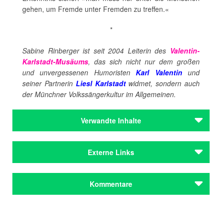
gehen, um Fremde unter Fremden zu treffen.«
*
Sabine Rinberger ist seit 2004 Leiterin des
Valentin-
Karlstadt-Musäums
, das sich nicht nur dem großen
und unvergessenen Humoristen
Karl Valentin
und
seiner Partnerin
Liesl Karlstadt
widmet, sondern auch
der Münchner Volkssängerkultur im Allgemeinen.
Verwandte Inhalte
Autoren
Externe Links
Karlstadt, Liesl
Valentin, Karl
Website des Museums
Kommentare
Autoren
Homepage Karl Valentin
Karlstadt, Liesl
Valentin, Karl
Magazin aviso
Kommentar schreiben