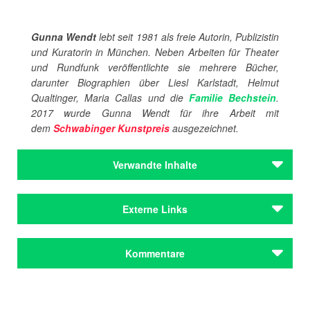
Gunna Wendt
lebt seit 1981 als freie Autorin, Publizistin
und Kuratorin in München. Neben Arbeiten für Theater
und Rundfunk veröffentlichte sie mehrere Bücher,
darunter Biographien über Liesl Karlstadt, Helmut
Qualtinger, Maria Callas und die
Familie Bechstein
.
2017 wurde Gunna Wendt für ihre Arbeit mit
dem
Schwabinger Kunstpreis
ausgezeichnet.
Verwandte Inhalte
Autoren
Externe Links
Karlstadt, Liesl
Mann, Erika
Mann, Klaus
Verlagswebsite
Kommentare
Wendt, Gunna
Homepage von Gunna Wendt
Autoren
Gunna Wendt in der Wikipedia
Karlstadt, Liesl
Kommentar schreiben