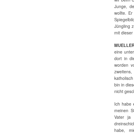
Junge, d
wollte. E
Spiegelbi
Jüngling z
mit diese
MUELLE
eine unter
dort in d
worden vo
zweitens,
katholisc
bin in die
nicht gesc
Ich habe 
meinen St
Vater ja
dreinschi
habe, m