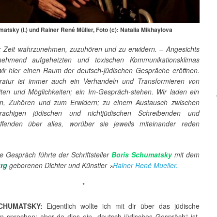
atsky (l.) und Rainer René Müller, Foto (c): Natalia Mikhaylova
:
Zeit wahrzunehmen, zuzuhören und zu erwidern. –
Angesichts
nehmend aufgeheizten und toxischen Kommunikationsklimas
ir hier einen Raum der deutsch-jüdischen Gespräche eröffnen.
ratur ist immer auch ein Verhandeln und Transformieren von
eiten und Möglichkeiten; ein Im-Gespräch-stehen. Wir laden ein
n, Zuhören und zum Erwidern; zu einem Austausch zwischen
prachigen jüdischen und nichtjüdischen Schreibenden und
ffenden über alles, worüber sie jeweils miteinander reden
 Gespräch führte der Schriftsteller
Boris Schumatsky
mit dem
urg
geborenen Dichter und Künstler
Rainer René Mueller.
*
CHUMATSKY:
Eigentlich wollte ich mit dir über das jüdische
 sprechen; aber da dies ein „deutsch-jüdisches Gespräch“ ist,