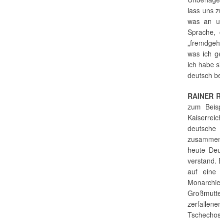
lass uns z
was an un
Sprache, 
„fremdgehe
was ich g
ich habe s
deutsch b
RAINER 
zum Beis
Kaiserrei
deutsch
zusammenh
heute Deu
verstand. 
auf eine
Monarchi
Großmutte
zerfallen
Tschecho