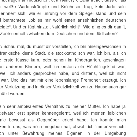
er weiße Wadenstrümpfe und Kniehosen trug, kein Jude sein
r erinnert sich, wie er unruhig vor dem Spiegel stand und sein
ld betrachtete, „ob es mir wohl einen ansehnlichen deutschen
eigte“. Und er fügt hinzu: „Natürlich nicht“. Wie ging es dir damit,
r Zerrissenheit zwischen dem Deutschen und dem Jüdischen?
R:
Schau mal, du musst dir vorstellen, ich bin hineingewachsen in
fränkische kleine Stadt, die stockkatholisch war. Ich bin, als ich
ie erste Klasse kam, oder schon im Kindergarten, geschlagen
n anderen Kindern, weil ich erstens ein Flüchtlingskind war,
 weil ich anders gesprochen habe, und drittens, weil ich nicht
h war. Und das hat mir eine lebenslange Fremdheit erzeugt. Ich
ser Verletzung und in dieser Verletzlichkeit von zu Hause auch gar
hützt worden.
ein sehr ambivalentes Verhältnis zu meiner Mutter. Ich habe ja
iefvater erst später kennengelernt, weil ich meinen leiblichen
 nie bewusst als Gegenüber erlebt habe. Ich konnte mich
cken in das, was mich umgeben hat, obwohl ich immer versucht
ich unter Bewahrung meines Eigenen in der Umgebung