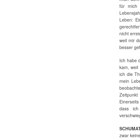
für mich
Lebensjah
Leben: E
gerechtfe
nicht erre
weil mir d
besser gef
Ich habe 
kam, weil
ich die T
mein Leb
beobachte
Zeitpunk
Einerseits
dass ich
verschwieg
SCHUMAT
zwar keine