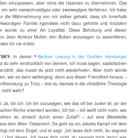
ßen einzupassen, aber ohne die Usancen zu übernehmen. Das
 ein sehr zweischneidiges oder zweiwegiges Verfahren. Ich habe
an die Wahrnehmung von mir selber gehabt, dass ich innerhalb
rkwürdigen Familie irgendwie nicht dazu gehörte und trotzdem
n wurde zu einer Art Loyalität. Diese Behütung und dieser
on Jean Amérys Mutter, den Buben sozusagen zu assimilieren,
abe ich nie erlebt.
SKY:
In deiner
Berliner Lesung in der Großen Hamburger
t du sehr eindrücklich von deinem, ich muss sagen, sadistischen
 erzählt, das musst du jetzt nicht wiederholen. Aber mich würde
ren, wie es dann weiterging, denn aus dieser Fremdheit heraus –
ntfremdung zu Trotz – bist du damals in die christliche Theologie
 nicht wahr?
:
Ja, bin ich. Ich bin sozusagen, wie das oft bei Juden ist, an der
ischen Kirche orientiert worden. Ich bin – ich weiß nicht mehr, wie
ehen ist, einfach durch einen Zufall? – auf eine Bibelstelle
aus dem Alten Testament. Da geht es um Jakobs Kampf mit dem
ringt mit dem Engel, und er sagt: „Ich lasse dich nicht, du segnest
.“ Und dieses „Ich lasse dich nicht, du segnest mich denn“ war