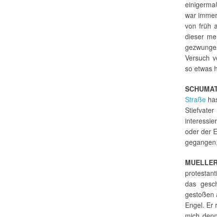
einigerma
war immer
von früh 
dieser me
gezwunge
Versuch v
so etwas h
SCHUMAT
Straße
has
Stiefvater
interessie
oder der E
gegangen,
MUELLER
protestant
das gesch
gestoßen 
Engel. Er 
mich denn