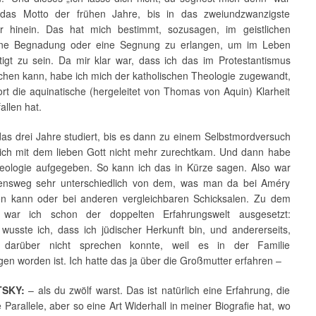
 das Motto der frühen Jahre, bis in das zweiundzwanzigste
r hinein. Das hat mich bestimmt, sozusagen, im geistlichen
ine Begnadung oder eine Segnung zu erlangen, um im Leben
rtigt zu sein. Da mir klar war, dass ich das im Protestantismus
ichen kann, habe ich mich der katholischen Theologie zugewandt,
ort die aquinatische (hergeleitet von Thomas von Aquin) Klarheit
allen hat.
das drei Jahre studiert, bis es dann zu einem Selbstmordversuch
 ich mit dem lieben Gott nicht mehr zurechtkam. Und dann habe
heologie aufgegeben. So kann ich das in Kürze sagen. Also war
ensweg sehr unterschiedlich von dem, was man da bei Améry
n kann oder bei anderen vergleichbaren Schicksalen. Zu dem
t war ich schon der doppelten Erfahrungswelt ausgesetzt:
 wusste ich, dass ich jüdischer Herkunft bin, und andererseits,
 darüber nicht sprechen konnte, weil es in der Familie
en worden ist. Ich hatte das ja über die Großmutter erfahren –
SKY:
– als du zwölf warst. Das ist natürlich eine Erfahrung, die
 Parallele, aber so eine Art Widerhall in meiner Biografie hat, wo