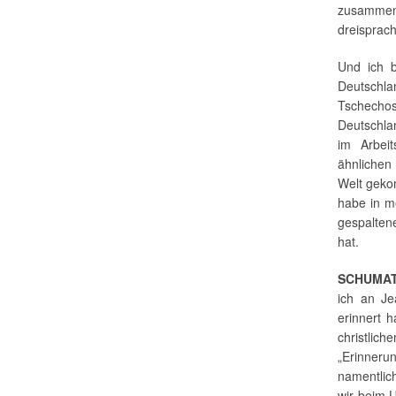
zusammenh
dreisprach
Und ich 
Deutschl
Tschecho
Deutschla
im Arbei
ähnlichen
Welt gekom
habe in m
gespalten
hat.
SCHUMAT
ich an Je
erinnert 
christli
„Erinneru
namentlich
wir beim 