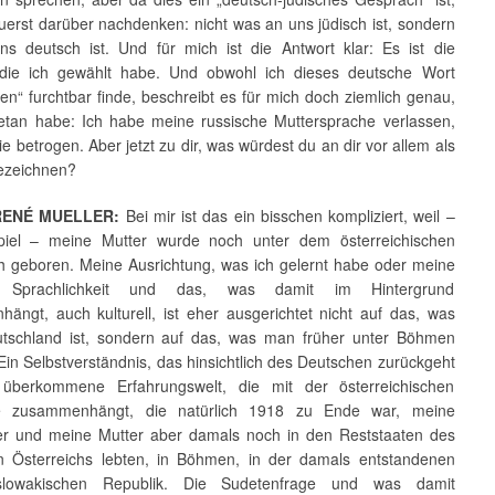
uerst darüber nachdenken: nicht was an uns jüdisch ist, sondern
s deutsch ist. Und für mich ist die Antwort klar: Es ist die
die ich gewählt habe. Und obwohl ich dieses deutsche Wort
n“ furchtbar finde, beschreibt es für mich doch ziemlich genau,
etan habe: Ich habe meine russische Muttersprache verlassen,
ie betrogen. Aber jetzt zu dir, was würdest du an dir vor allem als
ezeichnen?
RENÉ MUELLER:
Bei mir ist das ein bisschen kompliziert, weil –
piel – meine Mutter wurde noch unter dem österreichischen
ch geboren. Meine Ausrichtung, was ich gelernt habe oder meine
e Sprachlichkeit und das, was damit im Hintergrund
ängt, auch kulturell, ist eher ausgerichtet nicht auf das, was
tschland ist, sondern auf das, was man früher unter Böhmen
Ein Selbstverständnis, das hinsichtlich des Deutschen zurückgeht
 überkommene Erfahrungswelt, die mit der österreichischen
e zusammenhängt, die natürlich 1918 zu Ende war, meine
r und meine Mutter aber damals noch in den Reststaaten des
en Österreichs lebten, in Böhmen, in der damals entstandenen
slowakischen Republik. Die Sudetenfrage und was damit