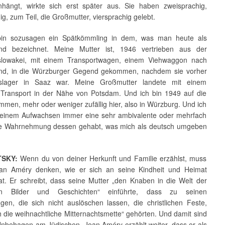
ängt, wirkte sich erst später aus. Sie haben zweisprachig,
ig, zum Teil, die Großmutter, viersprachig gelebt.
bin sozusagen ein Spätkömmling in dem, was man heute als
and bezeichnet. Meine Mutter ist, 1946 vertrieben aus der
slowakei, mit einem Transportwagen, einem Viehwaggon nach
nd, in die Würzburger Gegend gekommen, nachdem sie vorher
tslager in Saaz war. Meine Großmutter landete mit einem
 Transport in der Nähe von Potsdam. Und ich bin 1949 auf die
men, mehr oder weniger zufällig hier, also in Würzburg. Und ich
einem Aufwachsen immer eine sehr ambivalente oder mehrfach
e Wahrnehmung dessen gehabt, was mich als deutsch umgeben
SKY:
Wenn du von deiner Herkunft und Familie erzählst, muss
an Améry denken, wie er sich an seine Kindheit und Heimat
hat. Er schreibt, dass seine Mutter „den Knaben in die Welt der
chen Bilder und Geschichten“ einführte, dass zu seinen
ngen, die sich nicht auslöschen lassen, die christlichen Feste,
 die weihnachtliche Mitternachtsmette“ gehörten. Und damit sind
Unbehagen am Jüdischen. Jean Améry erzählt weiter, dass er als