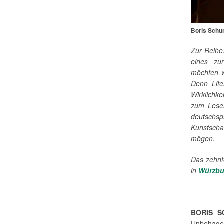
Boris Schum
Zur Reihe
eines zu
möchten w
Denn Lite
Wirklichk
zum Lese
deutschs
Kunstscha
mögen.
Das zehnte
in
Würzb
BORIS S
Unbehagen