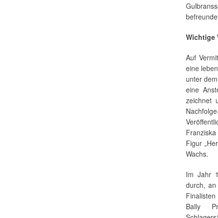
Gulbransso
befreunde
Wichtige
Auf Vermi
eine leben
unter dem
eine Ans
zeichnet 
Nachfolg
Veröffent
Franziska
Figur „Her
Wachs.
Im Jahr 1
durch, an
Finaliste
Bally P
Schlagers