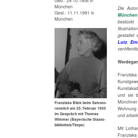
Geb.: 29.10.1906 in
München
Die Autor
Gest.: 11.11.1991 in
München
München
bestückt
Illustrati
gestaltet
Lutz
,
Ern
veröffentl
Werdega
Franzisk
Kunstgew
Kunstakad
und sie b
Münchner
Franziska Bilek beim Sal­va­to­
Wohnung a
r­an­stich am 25. Februar 1955
im Gespräch mit Thomas
und arbeit
Wimmer (Bayerische Staats­
bi­blio­thek/Timpe)
Mit Lotha
Franziska