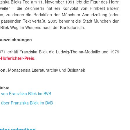
ziska Bileks Tod am 11. November 1991 lebt die Figur des Herrn
weiter – die Zeichnerin hat ein Konvolut von Hirnbeiß-Bildern
sen, zu denen die Redaktion der Münchner Abendzeitung jeden
 passenden Text verfaßt. 2005 benennt die Stadt München den
Bilek-Weg im Westend nach der Karikaturistin.
 Auszeichnungen
971 erhält Franziska Bilek die Ludwig-Thoma-Medaille und 1979
-Hoferichter-Preis
.
von:
Monacensia Literaturarchiv und Bibliothek
inks:
r von Franziska Bilek im BVB
r über Franziska Bilek im BVB
tar schreiben