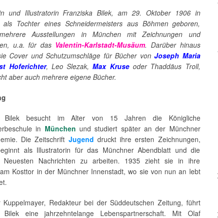
in und Illustratorin Franziska Bilek, am 29. Oktober 1906 in
als Tochter eines Schneidermeisters aus Böhmen geboren,
 mehrere Ausstellungen in München mit Zeichnungen und
onen, u.a. für das
Valentin-Karlstadt-Musäum
. Darüber hinaus
 sie Cover und Schutzumschläge für Bücher von
Joseph Maria
st Hoferichter
, Leo Slezak,
Max Kruse
oder Thaddäus Troll,
icht aber auch mehrere eigene Bücher.
ng
a Bilek besucht im Alter von 15 Jahren die Königliche
erbeschule in
München
und studiert später an der Münchner
emie. Die Zeitschrift
Jugend
druckt ihre ersten Zeichnungen,
eginnt als Illustratorin für das Münchner Abendblatt und die
 Neuesten Nachrichten zu arbeiten. 1935 zieht sie in ihre
m Kosttor in der Münchner Innenstadt, wo sie von nun an lebt
et.
r Kuppelmayer, Redakteur bei der Süddeutschen Zeitung, führt
 Bilek eine jahrzehntelange Lebenspartnerschaft. Mit Olaf