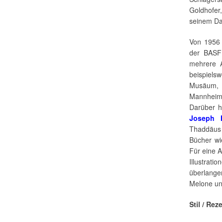
Goldhofe
seinem Da
Von 1956 b
der BASF 
mehrere A
beispiels
Musäum, 
Mannheime
Darüber h
Joseph 
Thaddäus 
Bücher w
Für eine 
Illustrat
überlange
Melone un
Stil / Rez