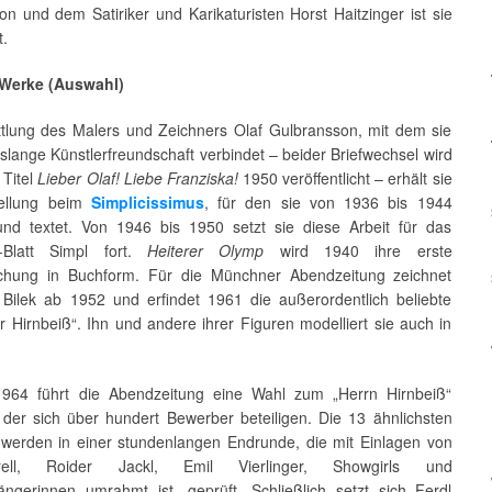
n und dem Satiriker und Karikaturisten Horst Haitzinger ist sie
t.
 Werke (Auswahl)
ttlung des Malers und Zeichners Olaf Gulbransson, mit dem sie
slange Künstlerfreundschaft verbindet – beider Briefwechsel wird
 Titel
Lieber Olaf! Liebe Franziska!
1950 veröffentlicht – erhält sie
tellung beim
Simplicissimus
, für den sie von 1936 bis 1944
und textet. Von 1946 bis 1950 setzt sie diese Arbeit für das
e-Blatt Simpl fort.
Heiterer Olymp
wird 1940 ihre erste
lichung in Buchform. Für die Münchner Abendzeitung zeichnet
 Bilek ab 1952 und erfindet 1961 die außerordentlich beliebte
r Hirnbeiß“. Ihn und andere ihrer Figuren modelliert sie auch in
964 führt die Abendzeitung eine Wahl zum „Herrn Hirnbeiß“
 der sich über hundert Bewerber beteiligen. Die 13 ähnlichsten
n werden in einer stundenlangen Endrunde, die mit Einlagen von
rell, Roider Jackl, Emil Vierlinger, Showgirls und
ängerinnen umrahmt ist, geprüft. Schließlich setzt sich Ferdl