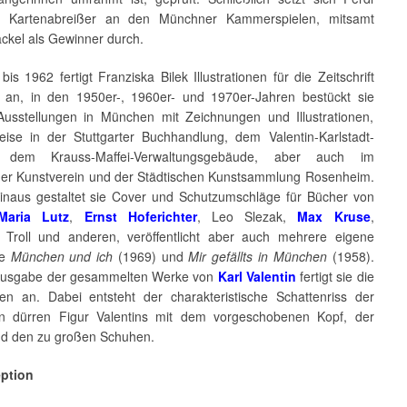
r, Kartenabreißer an den Münchner Kammerspielen, mitsamt
ckel als Gewinner durch.
is 1962 fertigt Franziska Bilek Illustrationen für die Zeitschrift
an, in den 1950er-, 1960er- und 1970er-Jahren bestückt sie
usstellungen in München mit Zeichnungen und Illustrationen,
weise in der Stuttgarter Buchhandlung, dem Valentin-Karlstadt-
dem Krauss-Maffei-Verwaltungsgebäude, aber auch im
r Kunstverein und der Städtischen Kunstsammlung Rosenheim.
inaus gestaltet sie Cover und Schutzumschläge für Bücher von
Maria Lutz
,
Ernst Hoferichter
, Leo Slezak,
Max Kruse
,
Troll und anderen, veröffentlicht aber auch mehrere eigene
ie
München und ich
(1969) und
Mir gefällts in München
(1958).
Ausgabe der gesammelten Werke von
Karl Valentin
fertigt sie die
ionen an. Dabei entsteht der charakteristische Schattenriss der
n dürren Figur Valentins mit dem vorgeschobenen Kopf, der
d den zu großen Schuhen.
eption