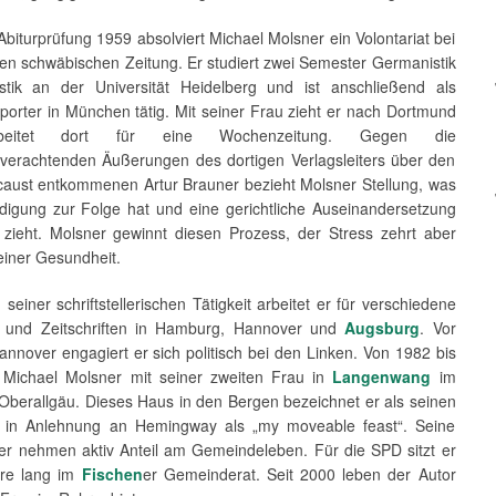
biturprüfung 1959 absolviert Michael Molsner ein Volontariat bei
nen schwäbischen Zeitung. Er studiert zwei Semester Germanistik
stik an der Universität Heidelberg und ist anschließend als
porter in München tätig. Mit seiner Frau zieht er nach Dortmund
eitet dort für eine Wochenzeitung. Gegen die
erachtenden Äuße­rungen des dortigen Verlagsleiters über den
aust entkommenen Artur Brauner bezieht Molsner Stellung, was
digung zur Folge hat und eine gerichtliche Auseinandersetzung
 zieht. Molsner gewinnt diesen Prozess, der Stress zehrt aber
einer Gesundheit.
u seiner schriftstellerischen Tätigkeit arbeitet er für verschiedene
 und Zeit­schriften in Hamburg, Hannover und
Augsburg
. Vor
annover engagiert er sich politisch bei den Linken. Von 1982 bis
 Michael Molsner mit seiner zweiten Frau in
Langenwang
im
 Oberallgäu. Dieses Haus in den Bergen bezeichnet er als seinen
, in Anlehnung an Hemingway als „my moveable feast“. Seine
er nehmen aktiv Anteil am Gemeindeleben. Für die SPD sitzt er
hre lang im
Fischen
er Gemeinderat. Seit 2000 leben der Autor