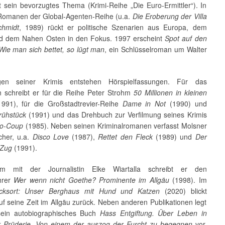
ät sein bevorzugtes Thema (Krimi-Reihe „Die Euro-Ermittler“). In
Romanen der Global-Agenten-Reihe (u.a.
Die Eroberung der Villa
hmidt
, 1989) rückt er politische Szenarien aus Europa, dem
d dem Nahen Osten in den Fokus. 1997 erscheint
Spot auf den
Wie man sich bettet, so lügt man
, ein Schlüsselroman um Walter
gen seiner Krimis entstehen Hörspielfassungen. Für das
 schreibt er für die Reihe Peter Strohm
50 Millionen in kleinen
991), für die Großstadtrevier-Reihe
Dame in Not
(1990) und
rühstück
(1991) und das Drehbuch zur Verfilmung seines Krimis
llo-Coup
(1985). Neben seinen Kriminalromanen verfasst Molsner
her, u.a.
Disco Love
(1987),
Rettet den Fleck
(1989) und
Der
 Zug
(1991).
m mit der Journalistin Elke Wiartalla schreibt er den
hrer
Wer wenn nicht Goethe? Prominente im Allgäu
(1998). Im
cksort: Unser Berghaus mit Hund und Katzen
(2020) blickt
f seine Zeit im Allgäu zurück. Neben anderen Publikationen legt
ein autobio­graphisches Buch
Hass Entgiftung. Über Leben in
r Prüderie. Von einem der auszog der Furcht zu begegnen
vor.