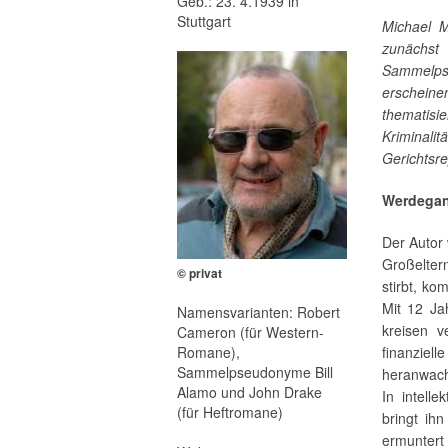
Geb.: 23. 4.1939 in
Stuttgart
Michael M
zunächs
Sammelps
erscheine
thematis
Kriminalit
Gerichtsre
Werdega
Der Autor 
Großelter
© privat
stirbt, k
Mit 12 Ja
Namensvarianten: Robert
kreisen v
Cameron (für Western-
Romane),
finanziell
Sammelpseudonyme Bill
heran­wac
Alamo und John Drake
In intelle
(für Heftromane)
bringt ih
ermuntert 