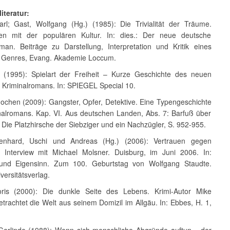
iteratur:
arl; Gast, Wolfgang (Hg.) (1985): Die Trivialität der Träume.
en mit der populären Kultur. In: dies.: Der neue deutsche
oman. Beiträge zu Darstellung, Interpretation und Kritik eines
 Genres, Evang. Akademie Loccum.
lf (1995): Spielart der Freiheit – Kurze Geschichte des neuen
 Kriminalromans. In: SPIEGEL Special 10.
Jochen (2009): Gangster, Opfer, Detektive. Eine Typengeschichte
nalromans. Kap. VI. Aus deutschen Landen, Abs. 7: Barfuß über
Die Platzhirsche der Siebziger und ein Nachzügler, S. 952-955.
Lenhard, Uschi und Andreas (Hg.) (2006): Vertrauen gegen
. Interview mit Michael Molsner. Duisburg, im Juni 2006. In:
und Eigensinn. Zum 100. Geburtstag von Wolfgang Staudte.
versitätsverlag.
oris (2000): Die dunkle Seite des Lebens. Krimi-Autor Mike
trachtet die Welt aus seinem Domizil im Allgäu. In: Ebbes, H. 1,