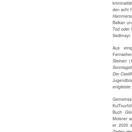
kriminalit
den acht 
Hammersc
Balkan un
Tod oder 
Sedlmayr.
Aus eini
Fernsehen
Steinen
(1
Sonntagsf
Der Casti
Jugendbüc
entgleiste
Gemeinsa
KulTourfü
Buch
Glü
Molsner au
er 2020 s
Zeiten de