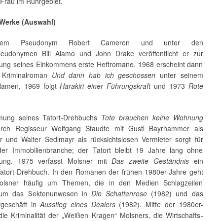
 Frau im Ruhrgebiet.
 Werke (Auswahl)
dem Pseudonym Robert Cameron und unter den
eudonymen Bill Alamo und John Drake veröffentlicht er zur
ung seines Einkommens erste Heftromane. 1968 erscheint dann
e Kriminalroman
Und dann hab ich geschossen
unter seinem
Namen
,
1969 folgt
Harakiri einer Führungskraft
und 1973
Rote
lmung seines Tatort-Drehbuchs
Tote brauchen keine Wohnung
urch Regisseur Wolfgang Staudte mit Gustl Bayrhammer als
 und Walter Sedlmayr als rücksichtslosen Vermieter sorgt für
der Immobilienbranche; der Tatort bleibt 19 Jahre lang ohne
lung. 1975 verfasst Molsner mit
Das zweite Geständnis
ein
Tatort-Drehbuch. In den Romanen der frühen 1980er-Jahre geht
olsner häufig um Themen, die in den Medien Schlagzeilen
um das Sektenunwesen in
Die Schattenrose
(1982) und das
t­geschäft in
Ausstieg eines Dealers
(1982). Mitte der 1980er-
die Kriminalität der „Weißen Kragen“ Molsners, die Wirtschafts­