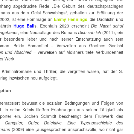
nhang abgedruckte Rede „Die Geburt des deutschsprachigen
omans aus dem Geist Schwabings“, gehalten zur Eröffnung der
 2002, ist eine Hommage an
Emmy Hennings
, die Dadaistin und
fährtin
Hugo Ball
s. Ebenfalls 2020 erscheint
Die Nacht schuf
Ungeheuer
, eine Neuauflage des Romans
Dich sah ich
(2011), ein
r besonders lieber und nach seiner Einschätzung auch sein
oman. Beide Romantitel – Verszeilen aus Goethes Gedicht
en und Abschied
– verweisen auf Molsners tiefe Verbundenheit
es Werk.
Kriminalromane und Thriller, die vergriffen waren, hat der S.
rlag inzwischen neu aufgelegt.
eption
hematisiert bewusst die sozialen Bedingungen und Folgen von
ät. In seine Krimis fließen Erfahrungen aus seiner Tätigkeit als
reporter ein. Jochen Schmidt bescheinigt dem Frühwerk des
in
Gangster, Opfer, Detektive. Eine Typengeschichte des
omans
(2009) eine „ausgesprochen anspruchsvolle, wo nicht gar