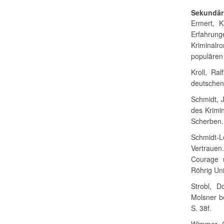
Sekundärl
Ermert, K
Erfahrung
Kriminalr
populären
Kroll, Ra
deutschen
Schmidt, 
des Krimi
Scherben. 
Schmidt-
Vertrauen
Courage 
Röhrig Uni
Strobl, D
Molsner be
S. 38f.