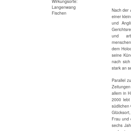
Wirkungsorte:
Langenwang
Nach der A
Fischen
einer klei
und Angli
Gerichtsre
und arb
menschenv
dem Holoc
seine Kün
nach sich
stark an s
Parallel z
Zeitungen
allem in H
2000 lebt
südlichen
Glücksort
Frau und 
sechs Ja