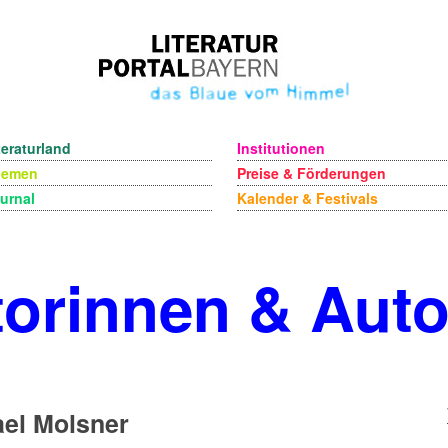
teraturland
Institutionen
hemen
Preise & Förderungen
urnal
Kalender & Festivals
orinnen & Aut
el Molsner