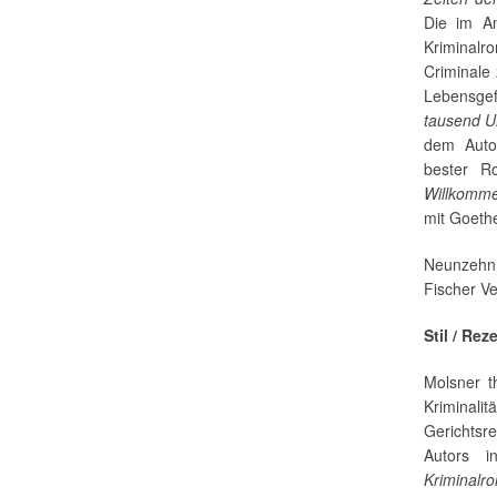
Die im A
Kriminalr
Criminale
Lebensge
tausend 
dem Auto
bester R
Willkomm
mit Goeth
Neunzehn 
Fischer Ve
Stil / Rez
Molsner t
Kriminalit
Gerichts
Autors 
Kriminalr