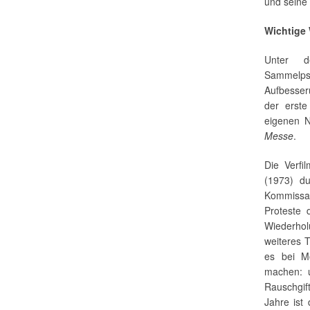
und seine
Wichtige
Unter 
Sammelps
Aufbesser
der erst
eigenen 
Messe
.
Die Verfi
(1973) d
Kommissar
Proteste 
Wiederho
weiteres 
es bei M
machen: 
Rauschgif
Jahre ist 