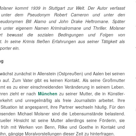
olsner kommt 1939 in Stuttgart zur Welt. Der Autor verfasst
t unter dem Pseudonym Robert Cameron und unter den
eudonymen Bill Alamo und John Drake Heftromane. Später
n unter eigenem Namen Kriminalromane und Thriller.
Molsner
iert bewusst die sozialen Bedingungen und Folgen von
ät. In seine Krimis fließen Erfahrungen aus seiner Tätigkeit als
porter ein.
ng
wächst zunächst in Allenstein (Ostpreußen) und Aalen bei seinen
n auf. Zum Vater gibt es keinen Kontakt. Als seine Großmutter
ommt es zu einer einschneidenden Veränderung in seinem Leben.
hren zieht er nach
München
zu seiner Mutter, die in Künstler­
erkehrt und unregelmäßig als freie Journalistin arbeitet. Ihre
e Situation ist angespannt, ihre Partner wechseln häufig. Für den
hsen­den Michael Molsner sind die Lebensumstände belastend.
ktueller Hinsicht ist seine Mutter allerdings seine Förderin, sie
n früh mit Werken von Benn, Rilke und Goethe in Kontakt und
ihn, gängige Moralvor­stellungen dieser Zeit zu hinterfragen.