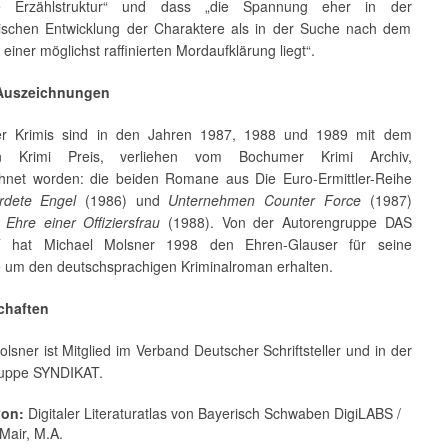
ge Erzählstruktur“ und dass „die Spannung eher in der
ischen Entwicklung der Charaktere als in der Suche nach dem
 einer möglichst raffinierten Mordaufklärung liegt“.
 Auszeichnungen
ner Krimis sind in den Jahren 1987, 1988 und 1989 mit dem
n Krimi Preis, verliehen vom Bochumer Krimi Archiv,
hnet worden: die beiden Romane aus Die Euro-Ermittler-Reihe
rdete Engel
(1986) und
Unternehmen Counter Force
(1987)
 Ehre einer Offiziersfrau
(1988). Von der Autorengruppe DAS
 hat Michael Molsner 1998 den Ehren-Glauser für seine
e um den deutschsprachigen Kriminalroman erhalten.
chaften
lsner ist Mitglied im Verband Deutscher Schriftsteller und in der
ruppe SYNDIKAT.
von:
Digitaler Literaturatlas von Bayerisch Schwaben DigiLABS /
Mair, M.A.