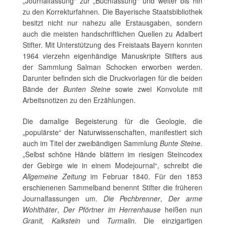
„Journalfassung“ zur „Buchfassung“ und weiter bis hin
zu den Korrekturfahnen. Die Bayerische Staatsbibliothek
besitzt nicht nur nahezu alle Erstausgaben, sondern
auch die meisten handschriftlichen Quellen zu Adalbert
Stifter. Mit Unterstützung des Freistaats Bayern konnten
1964 vierzehn eigenhändige Manuskripte Stifters aus
der Sammlung Salman Schocken erworben werden.
Darunter befinden sich die Druckvorlagen für die beiden
Bände der
Bunten Steine
sowie zwei Konvolute mit
Arbeitsnotizen zu den Erzählungen.
Die damalige Begeisterung für die Geologie, die
„populärste“ der Naturwissenschaften, manifestiert sich
auch im Titel der zweibändigen Sammlung
Bunte Steine
.
„Selbst schöne Hände blättern im riesigen Steincodex
der Gebirge wie in einem Modejournal“, schreibt die
Allgemeine Zeitung
im Februar 1840. Für den 1853
erschienenen Sammelband benennt Stifter die früheren
Journalfassungen um.
Die Pechbrenner
,
Der arme
Wohlthäter
,
Der Pförtner im Herrenhause
heißen nun
Granit,
Kalkstein
und
Turmalin
. Die einzigartigen