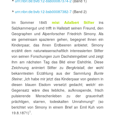
urn:nbn:de:bvb:12-bsb00087374-2
(Band 1)
urn:nbn:de:bvb:12-bsb00087382-7
(Band 2)
Im Sommer 1845
reist Adalbert Stifter
ins
Salzkammergut und trifft in Hallstatt seinen Freund, den
Geographen und Alpenforscher Friedrich Simony. Als
sie gemeinsam spazieren gehen, begegnet ihnen ein
Kinderpaar, das ihnen Erdbeeren anbietet. Simony
erzählt dem naturwissenschaftlich interessierten Stifter
von seinen Forschungen zum Dachsteingebiet und zeigt
ihm am nächsten Tag das Bild einer Eishöhle. Diese
Zeichnung animiert Stifter zu
Bergkristall
, der wohl
bekanntesten Erzählung aus der Sammlung
Bunte
Steine
: „Ich habe mir jetzt das Kinderpaar von gestern in
diesen blauen Eisdom versetzt gedacht; welch‘ ein
Gegensatz wäre dies liebliche, aufknospende, frisch
pulsierende Menschenleben zu der grauenhaft
prächtigen, starren, todeskalten Umrahmung!“ (so
berichtet von Simony in einem Brief an Emil Kuh vom
1
19.8.1871)
.