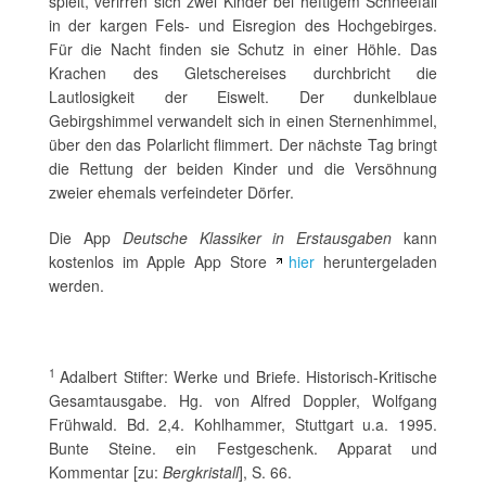
spielt, verirren sich zwei Kinder bei heftigem Schneefall
in der kargen Fels- und Eisregion des Hochgebirges.
Für die Nacht finden sie Schutz in einer Höhle. Das
Krachen des Gletschereises durchbricht die
Lautlosigkeit der Eiswelt. Der dunkelblaue
Gebirgshimmel verwandelt sich in einen Sternenhimmel,
über den das Polarlicht flimmert. Der nächste Tag bringt
die Rettung der beiden Kinder und die Versöhnung
zweier ehemals verfeindeter Dörfer.
Die App
Deutsche Klassiker in Erstausgaben
kann
kostenlos im Apple App Store
hier
heruntergeladen
werden.
1
Adalbert Stifter: Werke und Briefe. Historisch-Kritische
Gesamtausgabe. Hg. von Alfred Doppler, Wolfgang
Frühwald. Bd. 2,4. Kohlhammer, Stuttgart u.a. 1995.
Bunte Steine. ein Festgeschenk. Apparat und
Kommentar [zu:
Bergkristall
], S. 66.