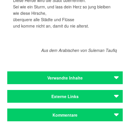
Diese Herde wird die Stadt überrennen.
Sei wie ein Sturm, und lass dein Herz so jung bleiben
wie diese Hirsche,
überquere alle Städte und Flüsse
und komme nicht an, damit du nie alterst.
Aus dem Arabischen von
Suleman Taufiq
Verwandte Inhalte
Städteporträts
Externe Links
München
Städteporträts
Yamen Hussein im hochroth Verlag
Kommentare
München
Gedicht
Narziss
im Signaturen-Magazin, Übersetzung
von Peter Tarras
Journal