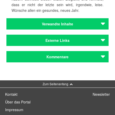
dass er nicht der letzte sein wird, irgendwie, leise.
Wünsche allen ein gesundes, neues Jahr.
Verwandte Inhalte
Autoren
Externe Links
Gorelik, Lena
Autoren
Literatur von Lena Gorelik im BVB
Kommentare
Gorelik, Lena
Zur Homepage der Autorin
Institutionen
Corona-Blog von Lena Gorelik für PATHOS München
Bayerische Akademie der Schönen Künste
Kommentar schreiben
Institutionen
Zum Seitenanfang
Bayerische Akademie der Schönen Künste
Kontakt
Newsletter
Städteporträts
Über das Portal
München
Impressum
Städteporträts