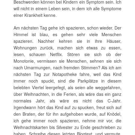
Beschwerden können bei Kindern ein Symptom sein. Ich
will nicht in einem Leben sein, in dem ich alle Symptome
einer Krankheit kenne.
Am nächsten Tag gehe ich spazieren, schon wieder. Der
Himmel ist blau, es gehen sehr viele Menschen
spazieren. Nachher kehren sie in ihre Häuser,
Wohnungen zurück, machen sich etwas zu essen,
lesen, schauen Netflix. Stören sie sich ob der
Monotonie, vermissen sie Menschen, sehnen sie sich
nach Umarmungen, nach fremden Stimmen? Als ich am
nächsten Tag zur Notapotheke fahre, weil das Kind
immer noch spuckt, sind die Parkplätze in diesem
belebten Viertel leergefegt, als seien alle weggefahren,
über Weihnachten, in die Ferien, als wäre das ein ganz
normales Jahr, als wäre es nicht das C-Jahr.
Irgendwann hört das Kind auf zu spucken, freut sich auf
den Braten, der für ihn aufgehoben wurde, auf Knödel,
ich gehe immer noch spazieren, nehme mir vor, die
Weihnachtskarten bis Silvester zu Ende geschrieben zu
haben. Schreibe diesen letzten Blogtext, und vermute,