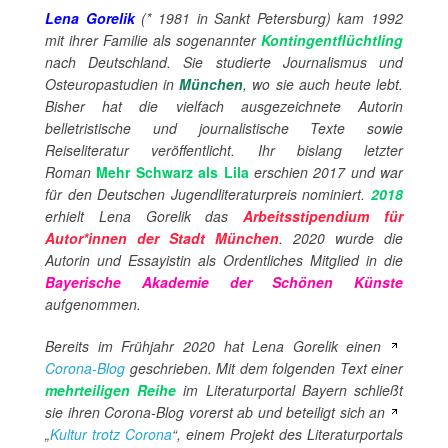
Lena Gorelik
(* 1981 in Sankt Petersburg) kam 1992
mit ihrer Familie als sogenannter
Kontingentflüchtling
nach Deutschland. Sie studierte Journalismus und
Osteuropastudien in
München
, wo sie auch heute lebt.
Bisher hat die vielfach ausgezeichnete Autorin
belletristische und journalistische Texte sowie
Reiseliteratur veröffentlicht. Ihr bislang letzter
Roman
Mehr Schwarz als Lila
erschien 2017 und war
für den Deutschen Jugendliteraturpreis nominiert.
2018
erhielt Lena Gorelik das
Arbeitsstipendium für
Autor*innen der Stadt München
.
2020 wurde die
Autorin und Essayistin als Ordentliches Mitglied in die
Bayerische Akademie der Schönen Künste
aufgenommen.
Bereits im Frühjahr 2020 hat Lena Gorelik einen
Corona-Blog
geschrieben. Mit dem folgenden Text einer
mehrteiligen Reihe
im Literaturportal Bayern schließt
sie ihren Corona-Blog vorerst ab und beteiligt sich an
„
Kultur trotz Corona
“, einem Projekt des Literaturportals