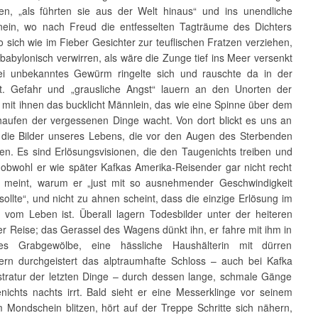
n, „als führten sie aus der Welt hinaus“ und ins unendliche
nein, wo nach Freud die entfesselten Tagträume des Dichters
o sich wie im Fieber Gesichter zur teuflischen Fratzen verziehen,
babylonisch verwirren, als wäre die Zunge tief ins Meer versenkt
lei unbekanntes Gewürm ringelte sich und rauschte da in der
t. Gefahr und „grausliche Angst“ lauern an den Unorten der
 mit ihnen das bucklicht Männlein, das wie eine Spinne über dem
aufen der vergessenen Dinge wacht. Von dort blickt es uns an
 die Bilder unseres Lebens, die vor den Augen des Sterbenden
hen. Es sind Erlösungsvisionen, die den Taugenichts treiben und
, obwohl er wie später Kafkas Amerika-Reisender gar nicht recht
 meint, warum er „just mit so ausnehmender Geschwindigkeit
 sollte“, und nicht zu ahnen scheint, dass die einzige Erlösung im
 vom Leben ist. Überall lagern Todesbilder unter der heiteren
r Reise; das Gerassel des Wagens dünkt ihn, er fahre mit ihm in
es Grabgewölbe, eine hässliche Haushälterin mit dürren
ern durchgeistert das alptraumhafte Schloss – auch bei Kafka
stratur der letzten Dinge – durch dessen lange, schmale Gänge
nichts nachts irrt. Bald sieht er eine Messerklinge vor seinem
m Mondschein blitzen, hört auf der Treppe Schritte sich nähern,