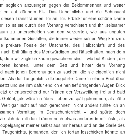
um sogleich anzusingen gegen die Beklommenheit und weiter
hreiten auf dünnem Eis. Das Unheimliche und die Sehnsucht
 diesen Transiträumen Tür an Tür. Erblickt er eine schöne Dame
r, so ist sie durch den Vorhang verschleiert und ihr „seltsamer
kaum zu unterscheiden von den verzerrten, wie aus unguten
ntkommenen Gestalten, die immer wieder seinen Weg kreuzen.
ine prekäre Poesie der Unschärfe, des Halbschlafs und des
nach Enthüllung des Merkwürdigen und Rätselhaften, nach dem
ck, dem wir zugleich kaum gewachsen sind – wie bei Kindern, die
fhören können, unter dem Bett und hinter dem Vorhang
d nach jenen Bedrohungen zu suchen, die sie eigentlich nicht
llen. Als der Taugenichts die begehrte Dame in einem Boot über
setzt und sie ihm dafür endlich einen tief dringenden Augen-Blick
setzt er entsprechend nur Tränen der Verzweiflung frei und bald
 Gefühl, „als wäre ich überall eben zu spät gekommen, als hätte
 Welt gar nicht auf mich gerechnet“. Nicht anders fühlte ich an
nsamen Vormittag im Deutschunterricht – und spürte doch
wie sich da mit den Tränen noch etwas anderes in mir löste, als
Doppelgänger meiner selbst aus mir heraus und an die Stelle des
n Taugenichts, jemanden, den ich fortan losschicken könnte an