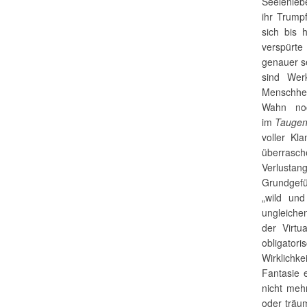
Seelenlebe
ihr Trump
sich bis 
verspürte
genauer se
sind Werk
Menschhe
Wahn noc
im
Taugen
voller Kl
überras
Verlusta
Grundgefü
„wild und
ungleiche
der Virtu
obligato
Wirklichk
Fantasie 
nicht meh
oder träum