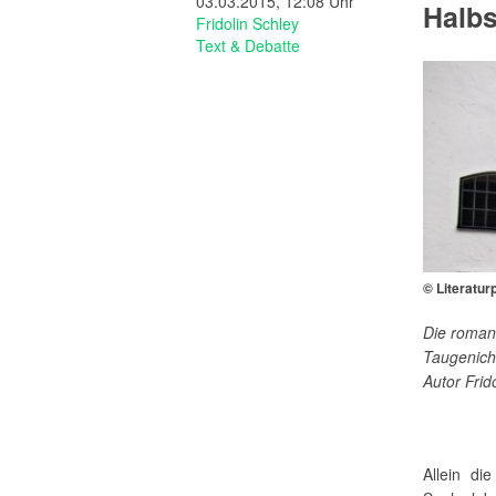
03.03.2015, 12:08 Uhr
Halbs
Fridolin Schley
Text & Debatte
© Literatur
Die roman
Taugenich
Autor Frid
Allein di