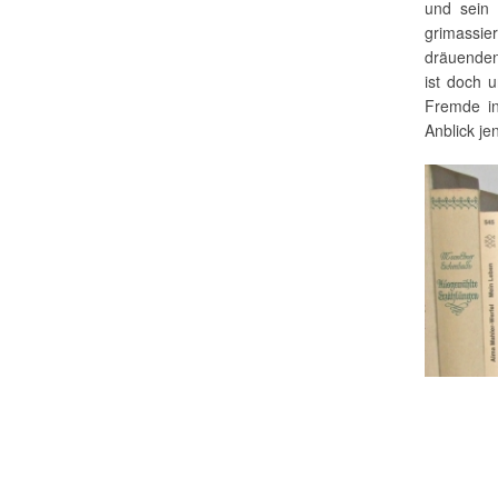
und sein 
grimassie
dräuenden
ist doch 
Fremde in
Anblick je