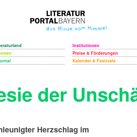
teraturland
Institutionen
hemen
Preise & Förderungen
urnal
Kalender & Festivals
esie der Unschä
leunigter Herzschlag im