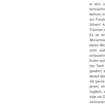
er sich, 
fortzusc
wohnen in
am Fenste
Schein“ 
Träumen e
Es ist e
Wunsches 
klaren Bli
nicht au
schaudern
finden wo
den Teich 
gewährt, 
darauf das
die ganze
jenem ei
zugleich, 
träte ein 
verlorene