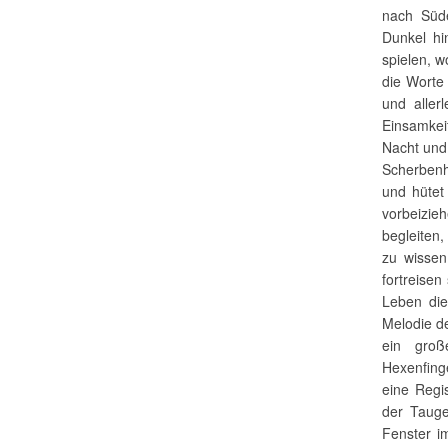
nach Süde
Dunkel hi
spielen, w
die Worte 
und aller
Einsamkei
Nacht und
Scherbenh
und hütet
vorbeizie
begleiten
zu wissen
fortreisen
Leben die
Melodie de
ein groß
Hexenfing
eine Regi
der Tauge
Fenster i