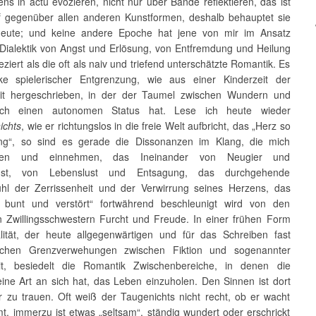
ns in actu evozieren, nicht nur über Bande reflektieren, das ist
f gegenüber allen anderen Kunstformen, deshalb behauptet sie
heute; und keine andere Epoche hat jene von mir im Ansatz
 Dialektik von Angst und Erlösung, von Entfremdung und Heilung
ziert als die oft als naiv und triefend unterschätzte Romantik. Es
e spielerischer Entgrenzung, wie aus einer Kinderzeit der
it hergeschrieben, in der der Taumel zwischen Wundern und
h einen autonomen Status hat. Lese ich heute wieder
ichts
, wie er richtungslos in die freie Welt aufbricht, das „Herz so
ang“, so sind es gerade die Dissonanzen im Klang, die mich
chen und einnehmen, das Ineinander von Neugier und
ngst, von Lebenslust und Entsagung, das durchgehende
hl der Zerrissenheit und der Verwirrung seines Herzens, das
 bunt und verstört“ fortwährend beschleunigt wird von den
n Zwillingsschwestern Furcht und Freude. In einer frühen Form
alität, der heute allgegenwärtigen und für das Schreiben fast
rischen Grenzverwehungen zwischen Fiktion und sogenannter
eit, besiedelt die Romantik Zwischenbereiche, in denen die
eine Art an sich hat, das Leben einzuholen. Den Sinnen ist dort
r zu trauen. Oft weiß der Taugenichts nicht recht, ob er wacht
t, immerzu ist etwas „seltsam“, ständig wundert oder erschrickt