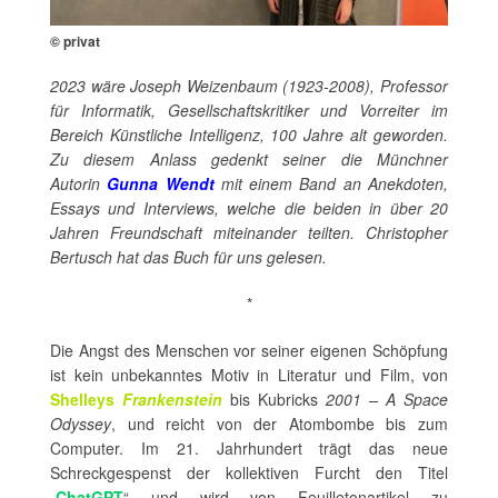
© privat
2023 wäre Joseph Weizenbaum (1923-2008), Professor
für Informatik, Gesellschaftskritiker und Vorreiter im
Bereich Künstliche Intelligenz, 100 Jahre alt geworden.
Zu diesem Anlass gedenkt seiner die Münchner
Autorin
Gunna Wendt
mit einem Band an Anekdoten,
Essays und Interviews, welche die beiden in über 20
Jahren Freundschaft miteinander teilten. Christopher
Bertusch hat das Buch für uns gelesen.
*
Die Angst des Menschen vor seiner eigenen Schöpfung
ist kein unbekanntes Motiv in Literatur und Film, von
Shelleys
Frankenstein
bis Kubricks
2001 – A Space
Odyssey
, und reicht von der Atombombe bis zum
Computer. Im 21. Jahrhundert trägt das neue
Schreckgespenst der kollektiven Furcht den Titel
„
ChatGPT
“ und wird von Feuilletonartikel zu