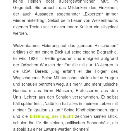
keine Helden oder außergewöhnlichen Mut, im
Gegenteil: Sie braucht das Mitdenken des Einzelnen,
der auch Aussagen sogenannter „Experten“ immer
wieder hinterfragt. Selbst beim Lesen von Weizenbaums
eigenen Texten sollte dieser innere Kritiker nie stillgelegt
werden.
Weizenbaums Fixierung auf das „genaue Hinschauen“
erklärt sich mit einem Blick auf seine eigene Biographie.
Er wird 1923 in Berlin geboren und emigriert aufgrund
der jüdischen Wurzeln der Familie mit nur 13 Jahren in
die USA. Bereits jung erfährt er die Folgen des
Wegschauens: Seine Mitmenschen stellen keine Fragen
und schauen betroffen weg, als mehr und mehr jüdische
Nachbarn aus ihren Häusern, Professoren aus den
Unis, Lehrer aus den Schulen verschwinden. Er selbst
hält später fest: „Natürlich hat alles in meinem Leben mit
meiner Emigration zu tun.“ Seine Kindheitserinnerungen
und die
Erfahrung der Flucht
zeichnen seinen Blick,
schulen ihn für die kleinen, politischen Schneebälle, die
alsbald zu einer Lawine werden (können).