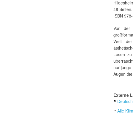
Hildeshei
48 Seiten.
ISBN 978-
Von der 
großforma
Welt der
ästhetisc
Lesen zu
überrascht
nur junge
Augen die
Externe L
Deutsche
Alle Kli