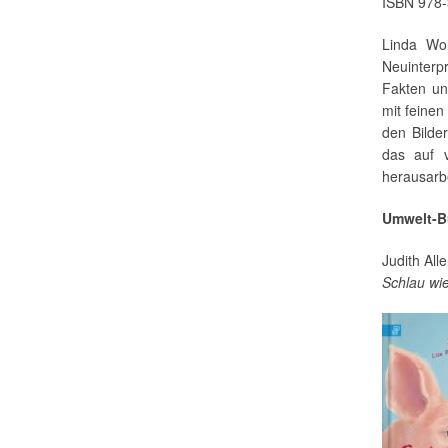
ISBN 978-
Linda Wol
Neuinterp
Fakten un
mit feinen
den Bilde
das auf v
herausarbe
Umwelt-B
Judith Alle
Schlau wi