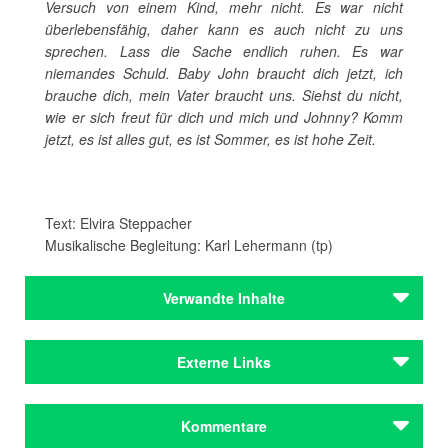
Versuch von einem Kind, mehr nicht. Es war nicht
überlebensfähig, daher kann es auch nicht zu uns
sprechen. Lass die Sache endlich ruhen. Es war
niemandes Schuld. Baby John braucht dich jetzt, ich
brauche dich, mein Vater braucht uns. Siehst du nicht,
wie er sich freut für dich und mich und Johnny? Komm
jetzt, es ist alles gut, es ist Sommer, es ist hohe Zeit.
Text: Elvira Steppacher
Musikalische Begleitung: Karl Lehermann (tp)
Verwandte Inhalte
Städteporträts
Externe Links
München
Städteporträts
Zur Homepage der Autorin
Kommentare
München