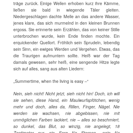
träge zurück. Einige Wellen erhoben kurz ihre Kämme,
ließen sie bald in wiegende Täler gleiten.
Niedergeschlagen dachte Melle an das andere Wasser,
jenes klare, das sich murmelnd in den kleinen Brunnen
ergoss. Sie erinnerte sein Erzählen, das von keiner Stille
unterbrochen wurde, kein Ende finden mochte. Ein
erquickender Quellort. Fröhlich sein Sprudeln, lebendig
sein Sinn, ein ewiges Werden und Vergehen. Etwas, das
die Traurigen aufmuntern sollte. Heiß war der Tag
damals gewesen, sehr heiß, eine sengende Hitze legte
sich auf alles, sang aus alten Liedern:
„Summertime, when the living is easy –“
Nein, sieh nicht! Nicht jetzt, sieh nicht hin! Doch, ich will
sie sehen, diese Hand, ein Maulwurfspfötchen, wenig
mehr und doch, alles da, Rillen, Finger, Nägel. Nie
werden sie wachsen, nie abgebissen, nie mit
unmöglichen Farben lackiert, nie – alles so beschmiert,
so dunkel, das Blut, so winzig, nie angelegt, 18
Zentimeter nur, ein Sarg für Sternen-, nein für