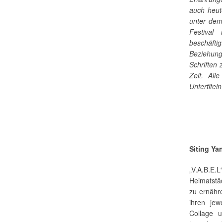
auch heut
unter dem
Festival
beschäfti
Beziehung
Schriften
Zeit. All
Untertiteln
Siting Ya
„V.A.B.E.
Heimatstä
zu ernähr
ihren jew
Collage u