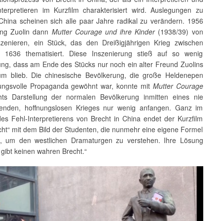
Interpretieren im Kurzfilm charakterisiert wird. Auslegungen zu
 China scheinen sich alle paar Jahre radikal zu verändern. 1956
ang Zuolin dann
Mutter Courage und ihre Kinder
(1938/39) von
szenieren, ein Stück, das den Dreißigjährigen Krieg zwischen
 1636 thematisiert. Diese Inszenierung stieß auf so wenig
ung, dass am Ende des Stücks nur noch ein alter Freund Zuolins
um blieb. Die chinesische Bevölkerung, die große Heldenepen
ungsvolle Propaganda gewöhnt war, konnte mit
Mutter Courage
ts Darstellung der normalen Bevölkerung inmitten eines nie
enden, hoffnungslosen Krieges nur wenig anfangen. Ganz im
s Fehl-Interpretierens von Brecht in China endet der Kurzfilm
cht“ mit dem Bild der Studenten, die nunmehr eine eigene Formel
n, um den westlichen Dramaturgen zu verstehen. Ihre Lösung
s gibt keinen wahren Brecht.“