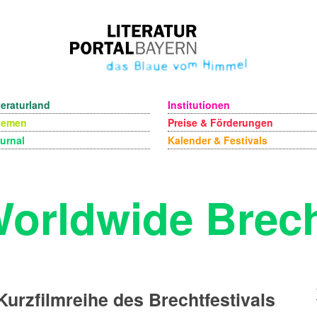
teraturland
Institutionen
hemen
Preise & Förderungen
urnal
Kalender & Festivals
orldwide Brec
Kurzfilmreihe des Brechtfestivals