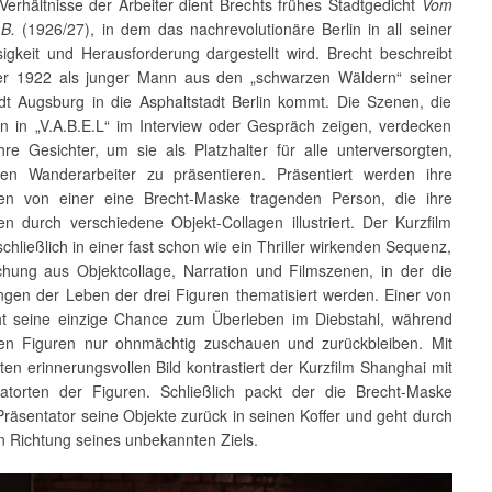
Verhältnisse der Arbeiter dient Brechts frühes Stadtgedicht
Vom
B.
(1926/27), in dem das nachrevolutionäre Berlin in all seiner
igkeit und Herausforderung dargestellt wird. Brecht beschreibt
 er 1922 als junger Mann aus den „schwarzen Wäldern“ seiner
dt Augsburg in die Asphaltstadt Berlin kommt. Die Szenen, die
en in „V.A.B.E.L“ im Interview oder Gespräch zeigen, verdecken
hre Gesichter, um sie als Platzhalter für alle unterversorgten,
hen Wanderarbeiter zu präsentieren. Präsentiert werden ihre
en von einer eine Brecht-Maske tragenden Person, die ihre
en durch verschiedene Objekt-Collagen illustriert. Der Kurzfilm
schließlich in einer fast schon wie ein Thriller wirkenden Sequenz,
chung aus Objektcollage, Narration und Filmszenen, in der die
ungen der Leben der drei Figuren thematisiert werden. Einer von
ht seine einzige Chance zum Überleben im Diebstahl, während
en Figuren nur ohnmächtig zuschauen und zurückbleiben. Mit
ten erinnerungsvollen Bild kontrastiert der Kurzfilm Shanghai mit
torten der Figuren. Schließlich packt der die Brecht-Maske
räsentator seine Objekte zurück in seinen Koffer und geht durch
in Richtung seines unbekannten Ziels.