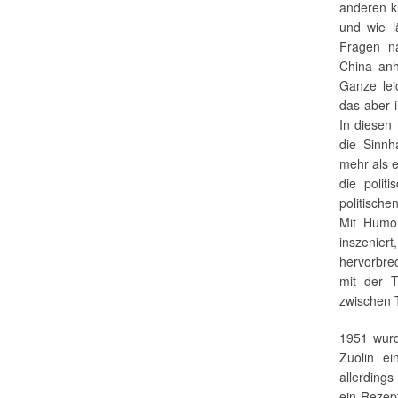
anderen k
und wie l
Fragen n
China anh
Ganze lei
das aber 
In diesen
die Sinnha
mehr als e
die polit
politisch
Mit Humo
inszenie
hervorbre
mit der 
zwischen 
1951 wurd
Zuolin ei
allerdings
ein Rezept