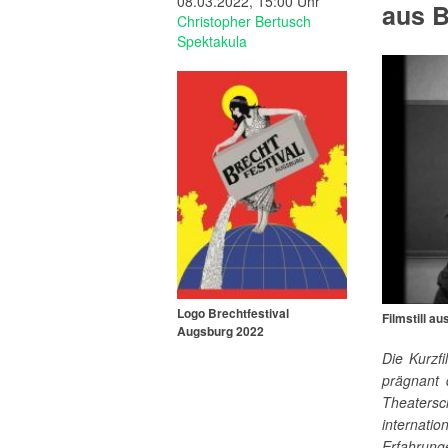
08.03.2022, 15:00 Uhr
aus B
Christopher Bertusch
Spektakula
Logo Brechtfestival
Filmstill a
Augsburg 2022
Die Kurzf
prägnant 
Theatersc
internati
Erfahrung