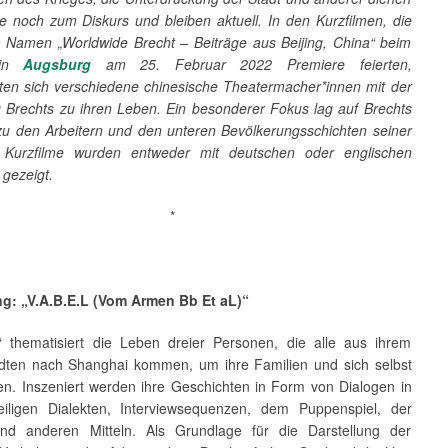
e noch zum Diskurs und bleiben aktuell. In den Kurzfilmen, die
 Namen „Worldwide Brecht – Beiträge aus Beijing, China“ beim
 in
Augsburg
am 25. Februar 2022 Premiere feierten,
gten sich verschiedene chinesische Theatermacher*innen mit der
 Brechts zu ihren Leben. Ein besonderer Fokus lag auf Brechts
 zu den Arbeitern und den unteren Bevölkerungsschichten seiner
e Kurzfilme wurden entweder mit deutschen oder englischen
 gezeigt.
*
ng: „V.A.B.E.L (Vom Armen Bb Et aL)“
L“ thematisiert die Leben dreier Personen, die alle aus ihrem
dten nach Shanghai kommen, um ihre Familien und sich selbst
en. Inszeniert werden ihre Geschichten in Form von Dialogen in
eiligen Dialekten, Interviewsequenzen, dem Puppenspiel, der
nd anderen Mitteln. Als Grundlage für die Darstellung der