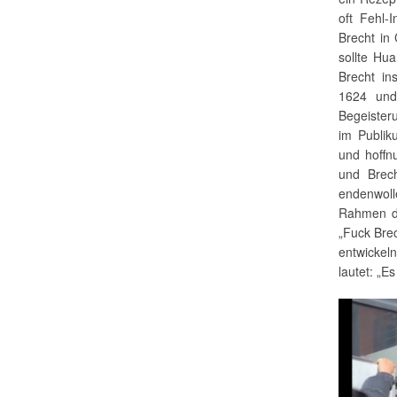
oft Fehl-
Brecht in
sollte Hu
Brecht in
1624 und
Begeister
im Publik
und hoffn
und Brech
endenwoll
Rahmen de
„Fuck Bre
entwickel
lautet: „E