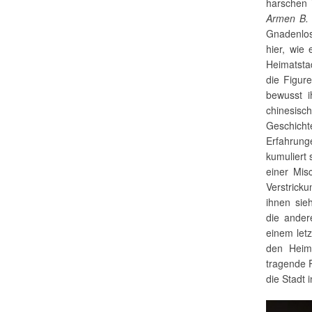
harschen 
Armen B. 
Gnadenlos
hier, wie
Heimatsta
die Figur
bewusst i
chinesisc
Geschicht
Erfahrung
kumuliert 
einer Mis
Verstrick
ihnen sie
die ander
einem letz
den Heima
tragende P
die Stadt 