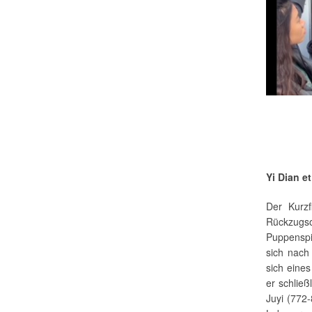
Yi Dian et
Der Kurzf
Rückzugso
Puppenspi
sich nach
sich eines
er schließ
Juyi (772-