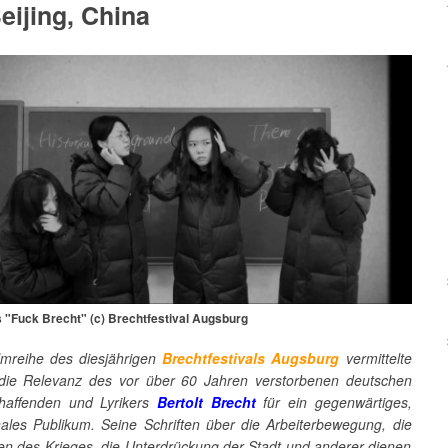
eijing, China
us "Fuck Brecht" (c) Brechtfestival Augsburg
ilmreihe des diesjährigen
Brechtfestivals Augsburg
vermittelte
die Relevanz des vor über 60 Jahren verstorbenen deutschen
haffenden und Lyrikers
Bertolt Brecht
für ein gegenwärtiges,
onales Publikum. Seine Schriften über die Arbeiterbewegung, die
en des Krieges, die Unterdrückung der Stadt und anderer dienen