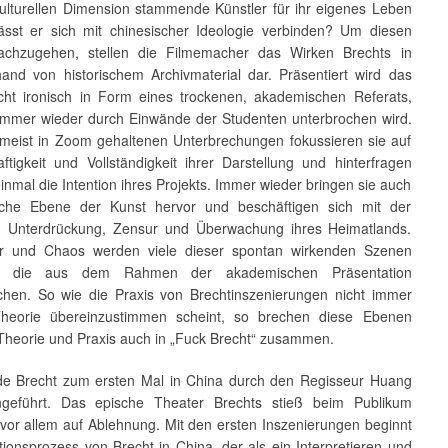
ulturellen Dimension stammende Künstler für ihr eigenes Leben
ässt er sich mit chinesischer Ideologie verbinden? Um diesen
achzugehen, stellen die Filmemacher das Wirken Brechts in
and von historischem Archivmaterial dar. Präsentiert wird das
cht ironisch in Form eines trockenen, akademischen Referats,
immer wieder durch Einwände der Studenten unterbrochen wird.
 meist in Zoom gehaltenen Unterbrechungen fokussieren sie auf
ftigkeit und Vollständigkeit ihrer Darstellung und hinterfragen
inmal die Intention ihres Projekts. Immer wieder bringen sie auch
ische Ebene der Kunst hervor und beschäftigen sich mit der
en Unterdrückung, Zensur und Überwachung ihres Heimatlands.
r und Chaos werden viele dieser spontan wirkenden Szenen
rt, die aus dem Rahmen der akademischen Präsentation
chen. So wie die Praxis von Brechtinszenierungen nicht immer
Theorie übereinzustimmen scheint, so brechen diese Ebenen
Theorie und Praxis auch in „Fuck Brecht“ zusammen.
e Brecht zum ersten Mal in China durch den Regisseur Huang
ngeführt. Das epische Theater Brechts stieß beim Publikum
 vor allem auf Ablehnung. Mit den ersten Inszenierungen beginnt
ionsprozess von Brecht in China, der als ein Interpretieren und