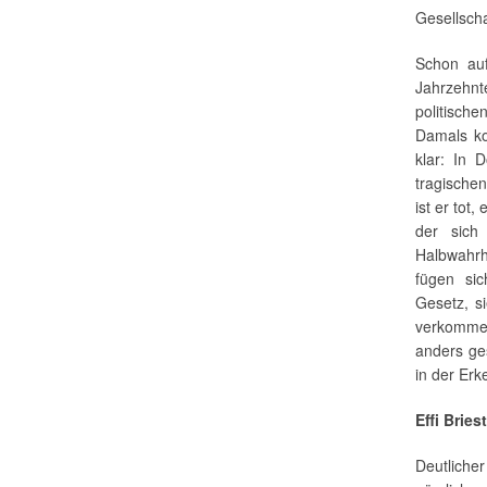
Gesellscha
Schon au
Jahrzehnt
politisch
Damals ko
klar: In 
tragische
ist er tot
der sich
Halbwahr
fügen si
Gesetz, s
verkommen
anders ge
in der Erk
Effi Brie
Deutliche