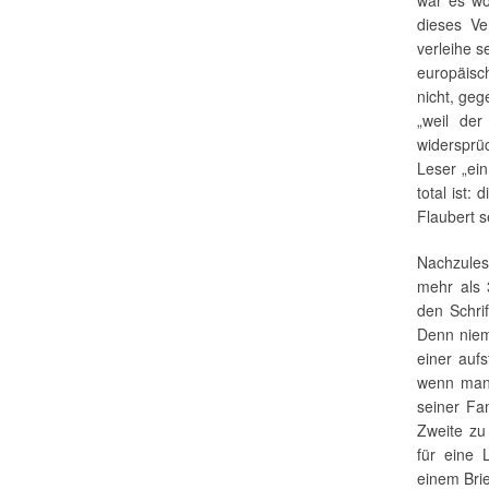
dieses Ve
verleihe s
europäisc
nicht, ge
„weil de
widersprüc
Leser „ei
total ist: 
Flaubert s
Nachzules
mehr als 
den Schri
Denn niem
einer aufs
wenn man 
seiner Fa
Zweite zu
für eine 
einem Brie