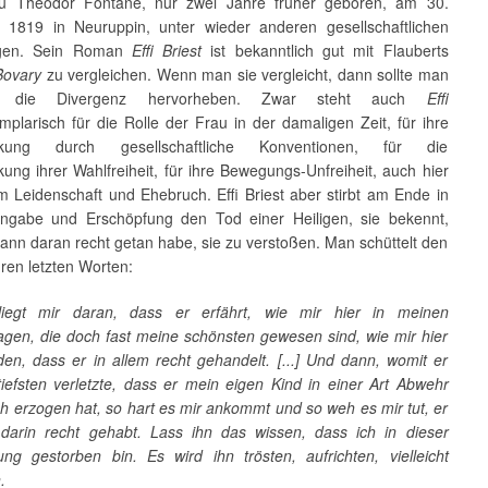
zu Theodor Fontane, nur zwei Jahre früher geboren, am 30.
1819 in Neuruppin, unter wieder anderen gesellschaftlichen
gen. Sein Roman
Effi Briest
ist bekanntlich gut mit Flauberts
ovary
zu vergleichen. Wenn man sie vergleicht, dann sollte man
ngs die Divergenz hervorheben. Zwar steht auch
Effi
plarisch für die Rolle der Frau in der damaligen Zeit, für ihre
ckung durch gesellschaftliche Konventionen, für die
ung ihrer Wahlfreiheit, für ihre Bewegungs-Unfreiheit, auch hier
m Leidenschaft und Ehebruch. Effi Briest aber stirbt am Ende in
Hingabe und Erschöpfung den Tod einer Heiligen, sie bekennt,
ann daran recht getan habe, sie zu verstoßen. Man schüttelt den
hren letzten Worten:
iegt mir daran, dass er erfährt, wie mir hier in meinen
tagen, die doch fast meine schönsten gewesen sind, wie mir hier
den, dass er in allem recht gehandelt. [...] Und dann, womit er
iefsten verletzte, dass er mein eigen Kind in einer Art Abwehr
h erzogen hat, so hart es mir ankommt und so weh es mir tut, er
darin recht gehabt. Lass ihn das wissen, dass ich in dieser
ng gestorben bin. Es wird ihn trösten, aufrichten, vielleicht
.