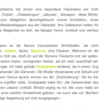
zösische hat immer eine besondere Faszination auf mich
„Trottoir“, „Chaiselongue“, „Jalousie“, „Kanapee“, diese Wörter
 zum alltäglichen Sprachgebrauch meiner Großeltern, eines
Arbeiterehepaars aus der Oberpfalz. Ihre Gallizismen hatten für
s Magisches an sich, sie klangen fremd, exotisch und vertraut
aren es die Namen französischer Schriftsteller, die mich
en.
Camus
, Sartre,
Beauvoir
. Und Flaubert. Während ich die
n früh las, stieß ich auf die Romane Flauberts erst viel später.
 einem tristen, verregneten Herbst, als ich mich rauschhaft der
ingab. Ich hatte gerade
Dostojewski
entdeckt, las in einem Zug
reinander
Die Dämonen
,
Die Brüder Karamasow
und
Schuld und
lbert Camus sprach einmal von der „Erschütterung“, die ihn bei
re ergriffen hatte, Dostojewski habe ihm „die Geheimnisse des
en Lebens“ enthüllt. Ähnlich erging es mir. Nie zuvor hatte ich
 einer solchen Schwerkraft gelesen, nie zuvor war von Büchern
rtige Sogwirkung auf mich ausgegangen.