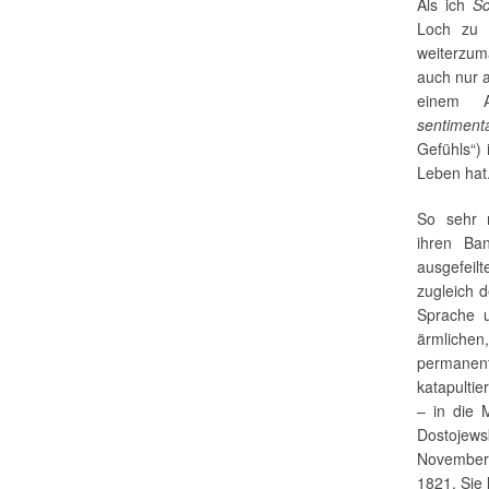
Als ich
S
Loch zu 
weiterzum
auch nur 
einem A
sentiment
Gefühls“) 
Leben hat
So sehr m
ihren Ba
ausgefeil
zugleich d
Sprache u
ärmlichen
permanen
katapultie
– in die 
Dostojews
November 
1821. Sie 