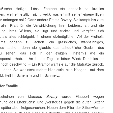
ußische Heilige. Lässt Fontane sie deshalb so kraftlos
en, weil er letztlich nicht weiß, was er mit seiner eigenwilligen
ur anfangen soll? Ganz anders Emma Bovary. Sie kämpft bis zum
aller Kraft für die Verwirklichung ihrer Leidenschaft und die
ung ihres Willens, sie lügt und trickst und vergiftet sich
h, als alles schiefgeht, in einem letztmöglichen Akt der Freiheit:
a begann zu lachen, ein grässliches, wahnsinniges,
ltes Lachen, denn sie glaubte das scheußliche Gesicht des
u sehen, das sich in der ewigen Finsternis wie ein
spenst erhob. – An jenem Tag ein böser Wind/ Der blies ihr
hoch geschwind! – Ein Krampf warf sie auf die Matratze zurück.
n näher. Sie war nicht mehr.“ Hier stirbt eine Kriegerin auf dem
ld. Heil im Scheitern und im Schmerz.
der Familie
scheinen von
Madame Bovary
wurde Flaubert wegen
ichung des Ehebruchs“ und „Verstoßes gegen die guten Sitten“
, später aber freigesprochen. Neben dem Eifer der Sittenwächter
möglich auch sein Hang zur Negation, zur Negativität, der ihm