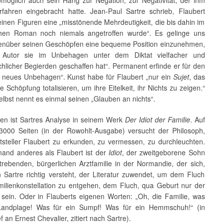
rfahren eingebracht hatte. Jean-Paul Sartre schrieb, Flaubert
einen Figuren eine „misstönende Mehrdeutigkeit, die bis dahin im
hen Roman noch niemals angetroffen wurde“. Es gelinge uns
genüber seinen Geschöpfen eine bequeme Position einzunehmen,
r Autor sie im Unbehagen unter dem Diktat vielfacher und
hlicher Begierden geschaffen hat“. Permanent erfinde er für den
n neues Unbehagen“. Kunst habe für Flaubert „nur ein
Sujet
, das
die Schöpfung totalisieren, um ihre Eitelkeit, ihr Nichts zu zeigen.“
elbst nennt es einmal seinen „Glauben an nichts“.
en ist Sartres Analyse in seinem Werk
Der Idiot der Familie
. Auf
3000 Seiten (in der Rowohlt-Ausgabe) versucht der Philosoph,
ftsteller Flaubert zu erkunden, zu vermessen, zu durchleuchten.
and anderes als Flaubert ist der
Idiot
, der zweitgeborene Sohn
trebenden, bürgerlichen Arztfamilie in der Normandie, der sich,
Sartre richtig versteht, der Literatur zuwendet, um dem Fluch
milienkonstellation zu entgehen, dem Fluch, qua Geburt nur der
 sein. Oder in Flauberts eigenen Worten: „Oh, die Familie, was
Landplage! Was für ein Sumpf! Was für ein Hemmschuh!“ (in
f an Ernest Chevalier, zitiert nach Sartre).