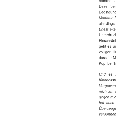
nämlich 
Dezember 
Bedingun
Madame B
allerdi
Briest
exem
Unterdrü
Einschränk
geht es u
völliger 
dass ihr M
Kopf bei i
Und es l
Kindheits
klargewor
mich am t
gegen mic
hat auch 
Überzeugu
versöhnen