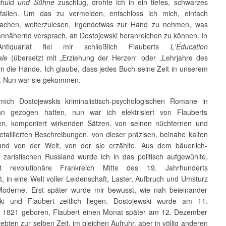
chuld und Sühne
zuschlug, drohte ich in ein tiefes, schwarzes
fallen. Um das zu vermeiden, entschloss ich mich, einfach
achen, weiterzulesen, irgendetwas zur Hand zu nehmen, was
annähernd versprach, an Dostojewski heranreichen zu können. In
ntiquariat fiel mir schließlich Flauberts
L'Éducation
ale
(übersetzt mit „Erziehung der Herzen“ oder „Lehrjahre des
in die Hände. Ich glaube, dass jedes Buch seine Zeit in unserem
. Nun war sie gekommen.
ich Dostojewskis kriminalistisch-psychologischen Romane in
nn gezogen hatten, nun war ich elektrisiert von Flauberts
ten, komponiert wirkenden Sätzen, von seinen nüchternen und
etaillierten Beschreibungen, von dieser präzisen, beinahe kalten
nd von der Welt, von der sie erzählte. Aus dem bäuerlich-
, zaristischen Russland wurde ich in das politisch aufgewühlte,
t revolutionäre Frankreich Mitte des 19. Jahrhunderts
rt, in eine Welt voller Leidenschaft, Laster, Aufbruch und Umsturz
Moderne. Erst später wurde mir bewusst, wie nah beieinander
ki und Flaubert zeitlich liegen. Dostojewski wurde am 11.
1821 geboren, Flaubert einen Monat später am 12. Dezember
lebten zur selben Zeit, im gleichen Aufruhr, aber in völlig anderen