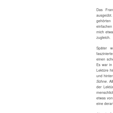
Das Fran
ausgeübt. 
gehörten
einfachen 
mich etwa
zugleich.
Später w
fasziniert
einen scho
Es war in
Lektüre h
und hinte
Sühne
. A
der Lektü
menschlich
etwas von
eine dera