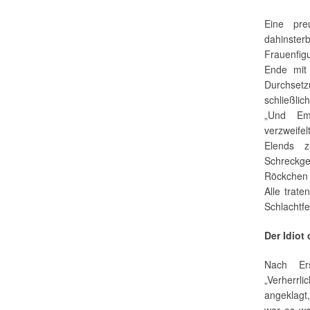
Eine pre
dahinsterb
Frauenfig
Ende mit 
Durchsetz
schließlic
„Und Emm
verzweife
Elends z
Schreckge
Röckchen 
Alle trate
Schlachtfe
Der Idiot 
Nach Er
„Verherrl
angeklagt
war es wo