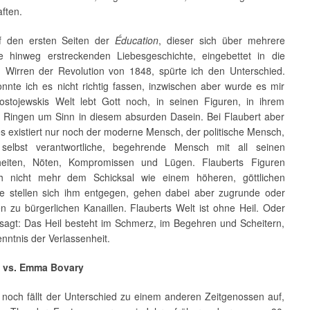
ften.
f den ersten Seiten der
Éducation
, dieser sich über mehrere
e hinweg erstreckenden Liebesgeschichte, eingebettet in die
en Wirren der Revolution von 1848, spürte ich den Unterschied.
nnte ich es nicht richtig fassen, inzwischen aber wurde es mir
Dostojewskis Welt lebt Gott noch, in seinen Figuren, in ihrem
n Ringen um Sinn in diesem absurden Dasein. Bei Flaubert aber
, es existiert nur noch der moderne Mensch, der politische Mensch,
 selbst verantwortliche, begehrende Mensch mit all seinen
heiten, Nöten, Kompromissen und Lügen. Flauberts Figuren
ch nicht mehr dem Schicksal wie einem höheren, göttlichen
ie stellen sich ihm entgegen, gehen dabei aber zugrunde oder
 zu bürgerlichen Kanaillen. Flauberts Welt ist ohne Heil. Oder
sagt: Das Heil besteht im Schmerz, im Begehren und Scheitern,
enntnis der Verlassenheit.
st vs. Emma Bovary
r noch fällt der Unterschied zu einem anderen Zeitgenossen auf,