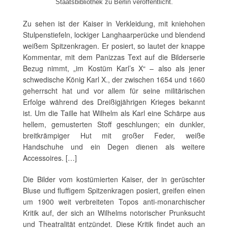
Staatsbibliothek zu Berlin veröffentlicht.
Zu sehen ist der Kaiser in Verkleidung, mit kniehohen
Stulpenstiefeln, lockiger Langhaarperücke und blendend
weißem Spitzenkragen. Er posiert, so lautet der knappe
Kommentar, mit dem Panizzas Text auf die Bilderserie
Bezug nimmt, „im Kostüm Karl’s X“ – also als jener
schwedische König Karl X., der zwischen 1654 und 1660
geherrscht hat und vor allem für seine militärischen
Erfolge während des Dreißigjährigen Krieges bekannt
ist. Um die Taille hat Wilhelm als Karl eine Schärpe aus
hellem, gemusterten Stoff geschlungen; ein dunkler,
breitkrämpiger Hut mit großer Feder, weiße
Handschuhe und ein Degen dienen als weitere
Accessoires. […]
Die Bilder vom kostümierten Kaiser, der in gerüschter
Bluse und fluffigem Spitzenkragen posiert, greifen einen
um 1900 weit verbreiteten Topos anti-monarchischer
Kritik auf, der sich an Wilhelms notorischer Prunksucht
und Theatralität entzündet. Diese Kritik findet auch an