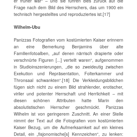
er früher war“ – und sie führen dies zurück auf die
Frage nach dem Bild des Herrschers, das um 1900 ein
technisch hergestelltes und reproduziertes ist.[17]
Wilhelm-Ubu
Panizzas Fotografien vom kostümierten Kaiser erinnern
an eine Bemerkung Benjamins über alte
Familienfotoalben, „auf denen närrisch drapierte oder
verschnürte Figuren [...] verteilt waren“, aufgenommen
in Studioinszenierungen, „die so zweideutig zwischen
Exekution und Repräsentation, Folterkammer und
Thronsaal schwankten“.[18] Die Verkleidungsbildchen
fügen sich nicht zu einem Bild strahlender, erotischer,
viriler und potenter Herrschaft und Herrlichkeit – mit
diesen schönen Attributen hatte Marin den
absolutistischen Herrscher geschmückt. Panizzas
Wilhelm ist von geringerem Zuschnitt. An einer Stelle
nimmt der Text auf die Fotografien vom kostümierten
Kaiser Bezug, um die Aufmerksamkeit auf ein kleines
Detail, ein „fisjonomische[s] Kennzeichen“, zu lenken: