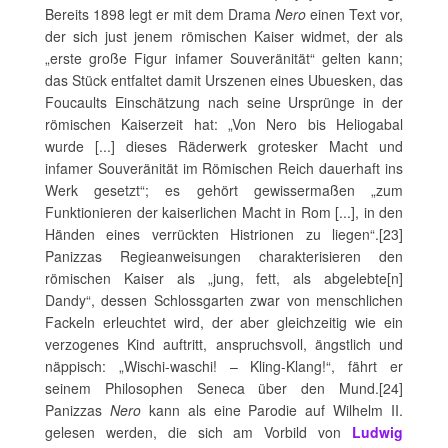
Bereits 1898 legt er mit dem Drama
Nero
einen Text vor,
der sich just jenem römischen Kaiser widmet, der als
„erste große Figur infamer Souveränität“ gelten kann;
das Stück entfaltet damit Urszenen eines Ubuesken, das
Foucaults Einschätzung nach seine Ursprünge in der
römischen Kaiserzeit hat: „Von Nero bis Heliogabal
wurde [...] dieses Räderwerk grotesker Macht und
infamer Souveränität im Römischen Reich dauerhaft ins
Werk gesetzt“; es gehört gewissermaßen „zum
Funktionieren der kaiserlichen Macht in Rom [...], in den
Händen eines verrückten Histrionen zu liegen“.[23]
Panizzas Regieanweisungen charakterisieren den
römischen Kaiser als „jung, fett, als abgelebte[n]
Dandy“, dessen Schlossgarten zwar von menschlichen
Fackeln erleuchtet wird, der aber gleichzeitig wie ein
verzogenes Kind auftritt, anspruchsvoll, ängstlich und
näppisch: „Wischi-waschi! – Kling-Klang!“, fährt er
seinem Philosophen Seneca über den Mund.[24]
Panizzas
Nero
kann als eine Parodie auf Wilhelm II.
gelesen werden, die sich am Vorbild von
Ludwig