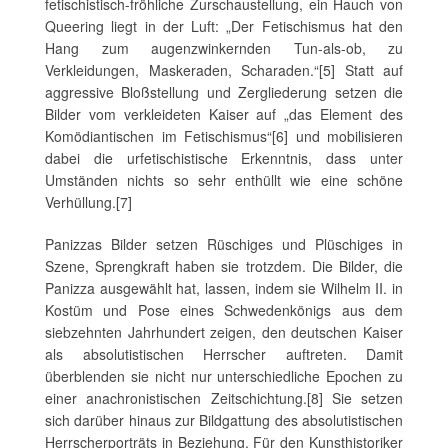
fetischistisch-fröhliche Zurschaustellung, ein Hauch von
Queering liegt in der Luft: „Der Fetischismus hat den
Hang zum augenzwinkernden Tun-als-ob, zu
Verkleidungen, Maskeraden, Scharaden.“[5] Statt auf
aggressive Bloßstellung und Zergliederung setzen die
Bilder vom verkleideten Kaiser auf „das Element des
Komödiantischen im Fetischismus“[6] und mobilisieren
dabei die urfetischistische Erkenntnis, dass unter
Umständen nichts so sehr enthüllt wie eine schöne
Verhüllung.[7]
Panizzas Bilder setzen Rüschiges und Plüschiges in
Szene, Sprengkraft haben sie trotzdem. Die Bilder, die
Panizza ausgewählt hat, lassen, indem sie Wilhelm II. in
Kostüm und Pose eines Schwedenkönigs aus dem
siebzehnten Jahrhundert zeigen, den deutschen Kaiser
als absolutistischen Herrscher auftreten. Damit
überblenden sie nicht nur unterschiedliche Epochen zu
einer anachronistischen Zeitschichtung.[8] Sie setzen
sich darüber hinaus zur Bildgattung des absolutistischen
Herrscherporträts in Beziehung. Für den Kunsthistoriker