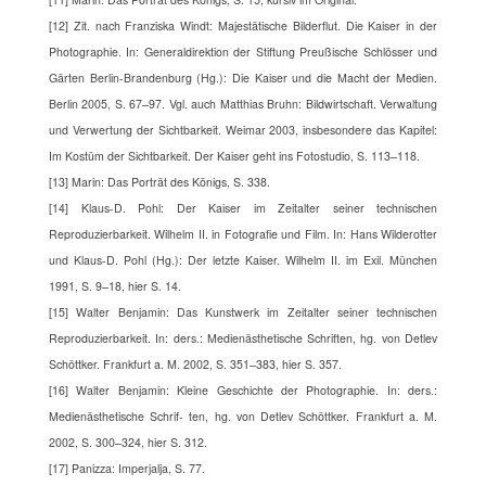
[12] Zit. nach Franziska Windt: Majestätische Bilderflut. Die Kaiser in der
Photographie. In: Generaldirektion der Stiftung Preußische Schlösser und
Gärten Berlin-Brandenburg (Hg.): Die Kaiser und die Macht der Medien.
Berlin 2005, S. 67–97. Vgl. auch Matthias Bruhn: Bildwirtschaft. Verwaltung
und Verwertung der Sichtbarkeit. Weimar 2003, insbesondere das Kapitel:
Im Kostüm der Sichtbarkeit. Der Kaiser geht ins Fotostudio, S. 113–118.
[13] Marin: Das Porträt des Königs, S. 338.
[14] Klaus-D. Pohl: Der Kaiser im Zeitalter seiner technischen
Reproduzierbarkeit. Wilhelm II. in Fotografie und Film. In: Hans Wilderotter
und Klaus-D. Pohl (Hg.): Der letzte Kaiser. Wilhelm II. im Exil. München
1991, S. 9–18, hier S. 14.
[15] Walter Benjamin: Das Kunstwerk im Zeitalter seiner technischen
Reproduzierbarkeit. In: ders.: Medienästhetische Schriften, hg. von Detlev
Schöttker. Frankfurt a. M. 2002, S. 351–383, hier S. 357.
[16] Walter Benjamin: Kleine Geschichte der Photographie. In: ders.:
Medienästhetische Schrif- ten, hg. von Detlev Schöttker. Frankfurt a. M.
2002, S. 300–324, hier S. 312.
[17] Panizza: Imperjalja, S. 77.