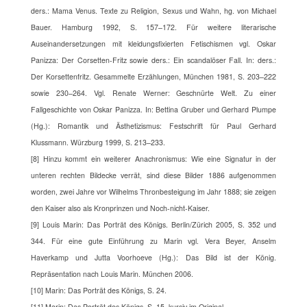
ders.: Mama Venus. Texte zu Religion, Sexus und Wahn, hg. von Michael
Bauer. Hamburg 1992, S. 157–172. Für weitere literarische
Auseinandersetzungen mit kleidungsfixierten Fetischismen vgl. Oskar
Panizza: Der Corsetten-Fritz sowie ders.: Ein scandalöser Fall. In: ders.:
Der Korsettenfritz. Gesammelte Erzählungen, München 1981, S. 203–222
sowie 230–264. Vgl. Renate Werner: Geschnürte Welt. Zu einer
Fallgeschichte von Oskar Panizza. In: Bettina Gruber und Gerhard Plumpe
(Hg.): Romantik und Ästhetizismus: Festschrift für Paul Gerhard
Klussmann. Würzburg 1999, S. 213–233.
[8] Hinzu kommt ein weiterer Anachronismus: Wie eine Signatur in der
unteren rechten Bildecke verrät, sind diese Bilder 1886 aufgenommen
worden, zwei Jahre vor Wilhelms Thronbesteigung im Jahr 1888; sie zeigen
den Kaiser also als Kronprinzen und Noch-nicht-Kaiser.
[9] Louis Marin: Das Porträt des Königs. Berlin/Zürich 2005, S. 352 und
344. Für eine gute Einführung zu Marin vgl. Vera Beyer, Anselm
Haverkamp und Jutta Voorhoeve (Hg.): Das Bild ist der König.
Repräsentation nach Louis Marin. München 2006.
[10] Marin: Das Porträt des Königs, S. 24.
[11] Marin: Das Porträt des Königs, S. 15, kursiv im Original.