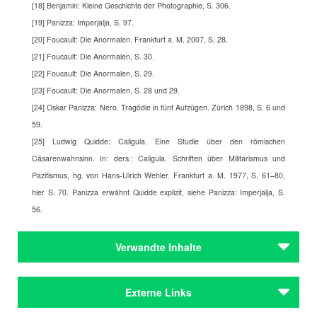
[18] Benjamin: Kleine Geschichte der Photographie, S. 306.
[19] Panizza: Imperjalja, S. 97.
[20] Foucault: Die Anormalen. Frankfurt a. M. 2007, S. 28.
[21] Foucault: Die Anormalen, S. 30.
[22] Foucault: Die Anormalen, S. 29.
[23] Foucault: Die Anormalen, S. 28 und 29.
[24] Oskar Panizza: Nero. Tragödie in fünf Aufzügen. Zürich 1898, S. 6 und
59.
[25] Ludwig Quidde: Caligula. Eine Studie über den römischen
Cäsarenwahnsinn. In: ders.: Caligula. Schriften über Militarismus und
Pazifismus, hg. von Hans-Ulrich Wehler. Frankfurt a. M. 1977, S. 61–80,
hier S. 70. Panizza erwähnt Quidde explizit, siehe Panizza: Imperjalja, S.
56.
Verwandte Inhalte
Autoren
Externe Links
Panizza, Oskar