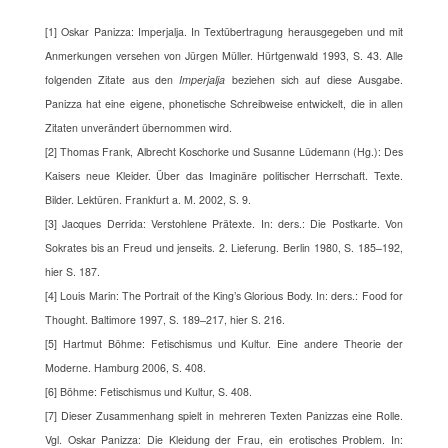
[1] Oskar Panizza: Imperjalja. In Textübertragung herausgegeben und mit
Anmerkungen versehen von Jürgen Müller. Hürtgenwald 1993, S. 43. Alle
folgenden Zitate aus den
Imperjalja
beziehen sich auf diese Ausgabe.
Panizza hat eine eigene, phonetische Schreibweise entwickelt, die in allen
Zitaten unverändert übernommen wird.
[2] Thomas Frank, Albrecht Koschorke und Susanne Lüdemann (Hg.): Des
Kaisers neue Kleider. Über das Imaginäre politischer Herrschaft. Texte.
Bilder. Lektüren. Frankfurt a. M. 2002, S. 9.
[3] Jacques Derrida: Verstohlene Prätexte. In: ders.: Die Postkarte. Von
Sokrates bis an Freud und jenseits. 2. Lieferung. Berlin 1980, S. 185–192,
hier S. 187.
[4] Louis Marin: The Portrait of the King’s Glorious Body. In: ders.: Food for
Thought. Baltimore 1997, S. 189–217, hier S. 216.
[5] Hartmut Böhme: Fetischismus und Kultur. Eine andere Theorie der
Moderne. Hamburg 2006, S. 408.
[6] Böhme: Fetischismus und Kultur, S. 408.
[7] Dieser Zusammenhang spielt in mehreren Texten Panizzas eine Rolle.
Vgl. Oskar Panizza: Die Kleidung der Frau, ein erotisches Problem. In: