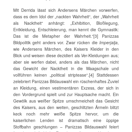
Mit Derrida lässt sich Andersens Märchen vorwerfen,
dass es dem Idol der „nackten Wahrheit“, der „Wahrheit
als Nacktheit“ anhängt: „Exhibition, Bloßlegung,
Entkleidung, Entschleierung, man kennt die Gymnastik:
Das ist die Metapher der Wahrheit.“[3] Panizzas
Bildpolitik geht anders vor. Zwar rücken die
Imperjalja
,
wie Andersens Märchen, des Kaisers Kleider in den
Blick und weisen diese dezidiert als
Ver-
Kleidungen aus;
aber sie werfen dabei, anders als das Märchen, nicht
das Gewicht der Nacktheit in die Waagschale und
vollführen keinen „political striptease“.[4] Stattdessen
zelebriert Panizzas Bildauswahl ein rüschenhaftes Zuviel
an Kleidung, einen vestimentären Exzess, der sich in
den Vordergrund spielt und zur Hauptsache macht. Ein
Gewölk aus weißer Spitze umschmeichelt das Gesicht
des Kaisers, aus den weiten, geschlitzten Ärmeln blitzt
keck noch mehr weiße Spitze hervor, um die
kaiserlichen Lenden ist dramatisch eine üppige
Stoffbahn geschlungen – Panizzas Bildauswahl feiert