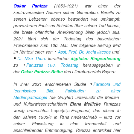
Oskar Panizza
(1853-1921) war einer der
kontroversesten Autoren seiner Generation. Bereits zu
seinen Lebzeiten ebenso bewundert wie umkämpft,
provozierten Panizzas Schriften über seinen Tod hinaus;
die breite öffentliche Anerkennung blieb jedoch aus.
2021 jährt sich der Todestag des bayerischen
Provokateurs zum 100. Mal.
Der folgende Beitrag wird
im Kontext einer von
Asst. Prof. Dr. Joela Jacobs
und
Dr. Nike Thurn
kuratierten
digitalen Ringvorlesung
zu
Panizzas 100. Todestag
herausgegeben in
der
Oskar Panizza-Reihe
des Literaturportals Bayern.
In ihrer 2021 erschienenen Studie
Paranoia und
technisches Bild. Fallstudien zu einer
Medienpathologie
(de Gruyter) untersucht die Medien-
und Kulturwissenschaftlerin
Elena Meilicke
Panizzas
wenig erforschtes
Imperjalja
-Fragment, das dieser in
den Jahren 1903/4 in Paris niederschrieb – kurz vor
seiner Einweisung in eine Irrenanstalt und
anschließender Entmündigung. Panizza entwickelt hier