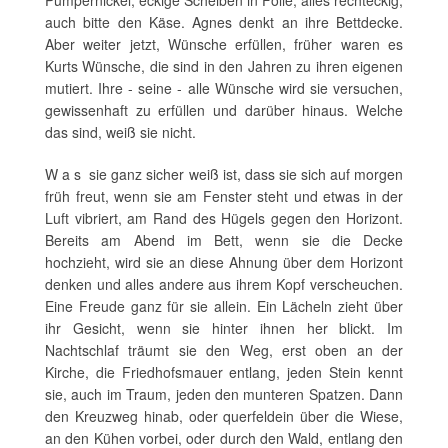
Pumpernickel, eckige Scheiben in Folie, alles rechteckig,
auch bitte den Käse. Agnes denkt an ihre Bettdecke.
Aber weiter jetzt, Wünsche erfüllen, früher waren es
Kurts Wünsche, die sind in den Jahren zu ihren eigenen
mutiert. Ihre - seine - alle Wünsche wird sie versuchen,
gewissenhaft zu erfüllen und darüber hinaus. Welche
das sind, weiß sie nicht.
W a s sie ganz sicher weiß ist, dass sie sich auf morgen
früh freut, wenn sie am Fenster steht und etwas in der
Luft vibriert, am Rand des Hügels gegen den Horizont.
Bereits am Abend im Bett, wenn sie die Decke
hochzieht, wird sie an diese Ahnung über dem Horizont
denken und alles andere aus ihrem Kopf verscheuchen.
Eine Freude ganz für sie allein. Ein Lächeln zieht über
ihr Gesicht, wenn sie hinter ihnen her blickt. Im
Nachtschlaf träumt sie den Weg, erst oben an der
Kirche, die Friedhofsmauer entlang, jeden Stein kennt
sie, auch im Traum, jeden den munteren Spatzen. Dann
den Kreuzweg hinab, oder querfeldein über die Wiese,
an den Kühen vorbei, oder durch den Wald, entlang den