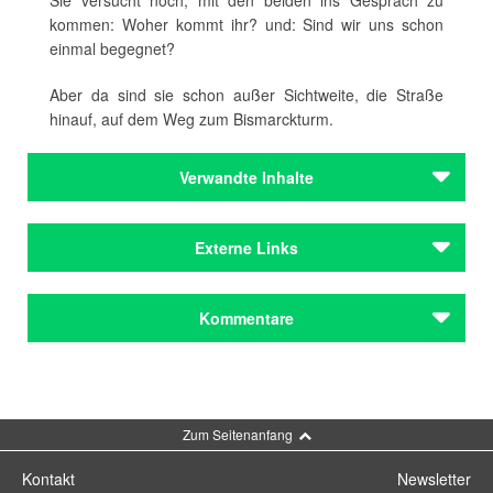
Sie versucht noch, mit den beiden ins Gespräch zu
kommen: Woher kommt ihr? und: Sind wir uns schon
einmal begegnet?
Aber da sind sie schon außer Sichtweite, die Straße
hinauf, auf dem Weg zum Bismarckturm.
Verwandte Inhalte
Autoren
Externe Links
Sperr, Franziska
Strasser, Johano
Literatur von Franziska Sperr im BVB
Kommentare
Autoren
Interview
Sperr, Franziska
Strasser, Johano
Franziska Sperr bei Random House
Kommentar schreiben
Städteporträts
Freiheit, die wir meinen
München
Zum Seitenanfang
Städteporträts
Kontakt
Newsletter