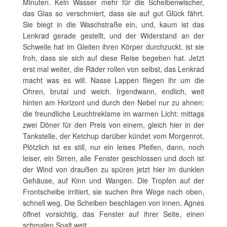
Minuten. Kein Wasser mehr für die Scheibenwischer,
das Glas so verschmiert, dass sie auf gut Glück fährt.
Sie biegt in die Waschstraße ein, und, kaum ist das
Lenkrad gerade gestellt, und der Widerstand an der
Schwelle hat im Gleiten ihren Körper durchzuckt, ist sie
froh, dass sie sich auf diese Reise begeben hat. Jetzt
erst mal weiter, die Räder rollen von selbst, das Lenkrad
macht was es will. Nasse Lappen fliegen ihr um die
Ohren, brutal und weich. Irgendwann, endlich, weit
hinten am Horizont und durch den Nebel nur zu ahnen:
die freundliche Leuchtreklame im warmen Licht: mittags
zwei Döner für den Preis von einem, gleich hier in der
Tankstelle, der Ketchup darüber kündet vom Morgenrot.
Plötzlich ist es still, nur ein leises Pfeifen, dann, noch
leiser, ein Sirren, alle Fenster geschlossen und doch ist
der Wind von draußen zu spüren jetzt hier im dunklen
Gehäuse, auf Kinn und Wangen. Die Tropfen auf der
Frontscheibe irritiert, sie suchen ihre Wege nach oben,
schnell weg. Die Scheiben beschlagen von innen, Agnes
öffnet vorsichtig, das Fenster auf ihrer Seite, einen
schmalen Spalt weit.