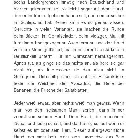
sechs Ländergrenzen hinweg nach Deutschland und
hierher gekommen sei, vielleicht sogar mit dem Hund,
den er im Iran aufgelesen haben soll, und den er seither
im Schlepptau hat. Keiner kann es so genau wissen.
Gerüchte in vielen Varianten, sie machen die Runde
beim Bäcker, im Gemüseladen, beim Metzger. Mal mit
furchtsam hochgezogenen Augenbrauen und der Hand
vor dem Mund geflüstert, mal in mittlerer Lautstärke und
Deutlichkeit unterm Hut mit Gamsbart herausgeröhrt.
Agnes tut, als ginge sie das nichts an, als höre sie gar
nicht hin, als interessiere sie das alles nicht im
Geringsten. Unbeteiligt starrt sie auf ihre Einkaufsliste,
testet die Weichheit der Avocados, die Reife der
Bananen, die Frische der Salatblätter.
Jeder weiß etwas, aber nichts weiß man gewiss. Wenn
man von dem seltsamen Mann spricht, dann immer
zuerst von seinem Hund. Dem Hund, der manchmal
lächelt und lustig schaut, und der traurig schaut wenn er
selbst es ist oder sein Herr. Dieser außergewöhnliche
Hund, der nicht bellt, nicht stört, nirgendwo das Bein