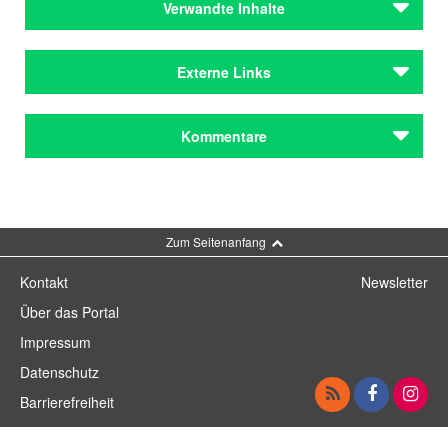
Verwandte Inhalte
Städteporträts
Externe Links
München
Städteporträts
Das Blaue vom Himmel
im Allitera Verlag
Kommentare
München
Kommentar schreiben
Zum Seitenanfang
Kontakt
Newsletter
Über das Portal
Impressum
Datenschutz
Barrierefreiheit